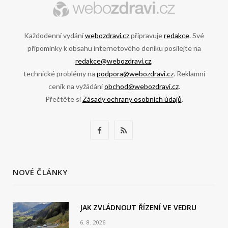
Každodenní vydání
webozdravi.cz
připravuje
redakce
. Své
připomínky k obsahu internetového deníku posílejte na
redakce@webozdravi.cz
,
technické problémy na
podpora@webozdravi.cz
. Reklamní
ceník na vyžádání
obchod@webozdravi.cz
.
Přečtěte si
Zásady ochrany osobních údajů
.
F
R
a
S
c
S
NOVÉ ČLÁNKY
e
b
JAK ZVLÁDNOUT ŘÍZENÍ VE VEDRU
6. 8. 2026
o