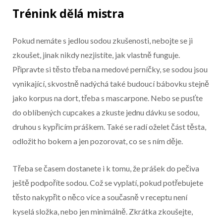
Trénink dělá mistra
Pokud nemáte s jedlou sodou zkušenosti, nebojte se ji
zkoušet, jinak nikdy nezjistíte, jak vlastně funguje.
Připravte si těsto třeba na medové perníčky, se sodou jsou
vynikající, skvostně nadýchá také budoucí bábovku stejně
jako korpus na dort, třeba s mascarpone. Nebo se pusťte
do oblíbených cupcakes a zkuste jednu dávku se sodou,
druhou s kypřicím práškem. Také se radí oželet část těsta,
odložit ho bokem a jen pozorovat, co se s ním děje.
Třeba se časem dostanete i k tomu, že prášek do pečiva
ještě podpoříte sodou. Což se vyplatí, pokud potřebujete
těsto nakypřit o něco více a současně v receptu není
kyselá složka, nebo jen minimálně. Zkrátka zkoušejte,