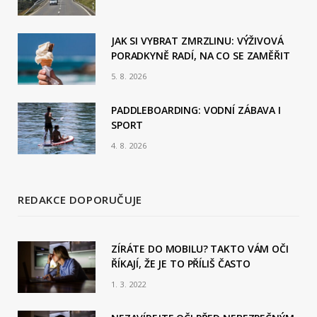
o
JAK SI VYBRAT ZMRZLINU: VÝŽIVOVÁ
k
PORADKYNĚ RADÍ, NA CO SE ZAMĚŘIT
5. 8. 2026
PADDLEBOARDING: VODNÍ ZÁBAVA I
SPORT
4. 8. 2026
REDAKCE DOPORUČUJE
ZÍRÁTE DO MOBILU? TAKTO VÁM OČI
ŘÍKAJÍ, ŽE JE TO PŘÍLIŠ ČASTO
1. 3. 2022