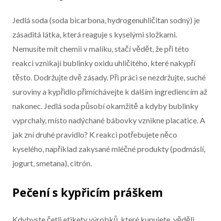
Konec reklamy
Jedlá soda (soda bicarbona, hydrogenuhličitan sodný) je
zásaditá látka, která reaguje s kyselými složkami.
Nemusíte mít chemii v malíku, stačí vědět, že při této
reakci vznikají bublinky oxidu uhličitého, které nakypří
těsto. Dodržujte dvě zásady. Při práci se nezdržujte, suché
suroviny a kypřidlo přimíchávejte k dalším ingrediencím až
nakonec. Jedlá soda působí okamžitě a kdyby bublinky
vyprchaly, místo nadýchané bábovky vznikne placatice. A
jak zní druhé pravidlo? K reakci potřebujete něco
kyselého, například zakysané mléčné produkty (podmáslí,
jogurt, smetana), citrón.
Pečení s kypřicím práškem
Kdybyste četli etikety výrobků, které kupujete, věděli