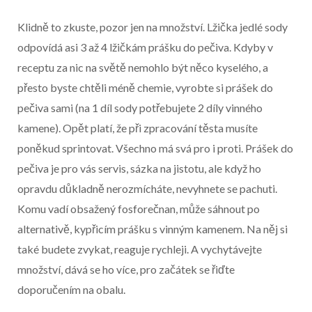
Klidně to zkuste, pozor jen na množství. Lžička jedlé sody
odpovídá asi 3 až 4 lžičkám prášku do pečiva. Kdyby v
receptu za nic na světě nemohlo být něco kyselého, a
přesto byste chtěli méně chemie, vyrobte si prášek do
pečiva sami (na 1 díl sody potřebujete 2 díly vinného
kamene). Opět platí, že při zpracování těsta musíte
poněkud sprintovat. Všechno má svá pro i proti. Prášek do
pečiva je pro vás servis, sázka na jistotu, ale když ho
opravdu důkladně nerozmícháte, nevyhnete se pachuti.
Komu vadí obsažený fosforečnan, může sáhnout po
alternativě, kypřicím prášku s vinným kamenem. Na něj si
také budete zvykat, reaguje rychleji. A vychytávejte
množství, dává se ho více, pro začátek se řiďte
doporučením na obalu.