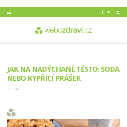
F
R
a
S
c
S
e
b
o
JAK NA NADÝCHANÉ TĚSTO: SODA
o
NEBO KYPŘICÍ PRÁŠEK
k
7. 7. 2025