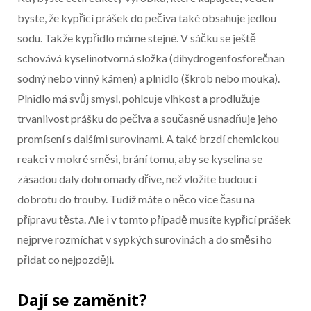
byste, že kypřicí prášek do pečiva také obsahuje jedlou
sodu. Takže kypřidlo máme stejné. V sáčku se ještě
schovává kyselinotvorná složka (dihydrogenfosforečnan
sodný nebo vinný kámen) a plnidlo (škrob nebo mouka).
Plnidlo má svůj smysl, pohlcuje vlhkost a prodlužuje
trvanlivost prášku do pečiva a současně usnadňuje jeho
promísení s dalšími surovinami. A také brzdí chemickou
reakci v mokré směsi, brání tomu, aby se kyselina se
zásadou daly dohromady dříve, než vložíte budoucí
dobrotu do trouby. Tudíž máte o něco více času na
přípravu těsta. Ale i v tomto případě musíte kypřicí prášek
nejprve rozmíchat v sypkých surovinách a do směsi ho
přidat co nejpozději.
Dají se zaměnit?