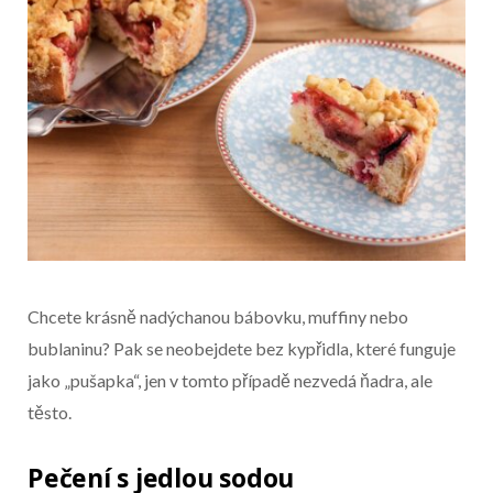
Chcete krásně nadýchanou bábovku, muffiny nebo
bublaninu? Pak se neobejdete bez kypřidla, které funguje
jako „pušapka“, jen v tomto případě nezvedá ňadra, ale
těsto.
Pečení s jedlou sodou
Začátek reklamy