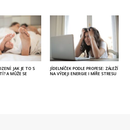
ZENÍ: JAK JE TO S
JÍDELNÍČEK PODLE PROFESE: ZÁLEŽÍ
TÍ? A MŮŽE SE
NA VÝDEJI ENERGIE I MÍŘE STRESU