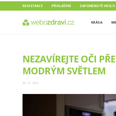
REGISTRACE
PŘIHLÁŠENÍ
ZAPOMENUTÉ HESLO
KRÁSA
ME
NEZAVÍREJTE OČI P
MODRÝM SVĚTLEM
30. 12. 2021