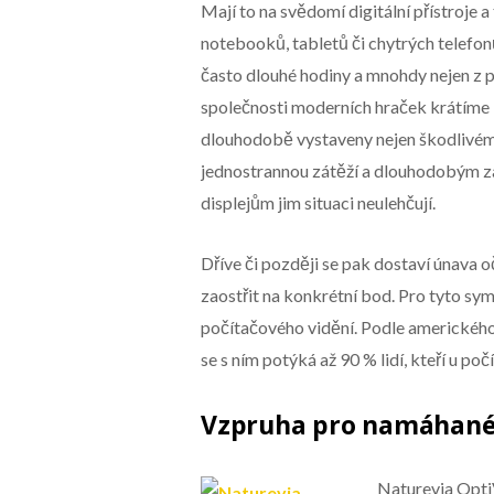
Mají to na svědomí digitální přístroje 
notebooků, tabletů či chytrých telefon
často dlouhé hodiny a mnohdy nejen z p
společnosti moderních hraček krátíme i 
dlouhodobě vystaveny nejen škodlivému
jednostrannou zátěží a dlouhodobým z
displejům jim situaci neulehčují.
Dříve či později se pak dostaví únava o
zaostřit na konkrétní bod. Pro tyto s
počítačového vidění. Podle amerického
se s ním potýká až 90 % lidí, kteří u poč
Vzpruha pro namáhané
Naturevia Opti