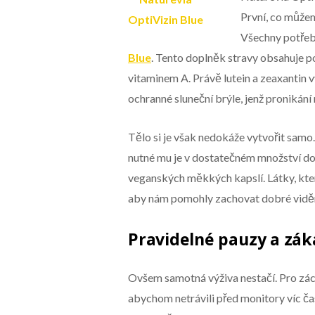
První, co můžem
Všechny potřeb
Blue
. Tento doplněk stravy obsahuje p
vitaminem A. Právě lutein a zeaxantin v
ochranné sluneční brýle, jenž pronikání
Tělo si je však nedokáže vytvořit samo
nutné mu je v dostatečném množství d
veganských měkkých kapslí. Látky, kter
aby nám pomohly zachovat dobré viděn
Pravidelné pauzy a záka
Ovšem samotná výživa nestačí. Pro zách
abychom netrávili před monitory víc ča