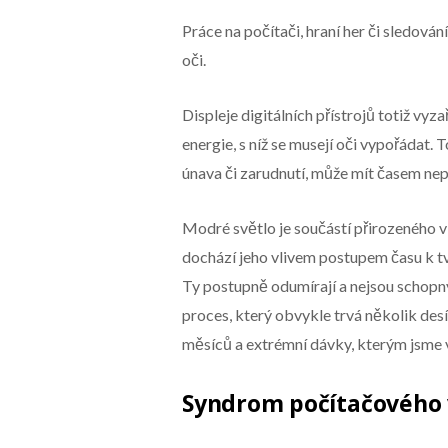
Práce na počítači, hraní her či sledován
oči.
Displeje digitálních přístrojů totiž vy
energie, s níž se musejí oči vypořádat.
únava či zarudnutí, může mít časem ne
Modré světlo je součástí přirozeného vi
dochází jeho vlivem postupem času k tv
Ty postupně odumírají a nejsou schopny
proces, který obvykle trvá několik desí
měsíců a extrémní dávky, kterým jsme 
Syndrom počítačového 