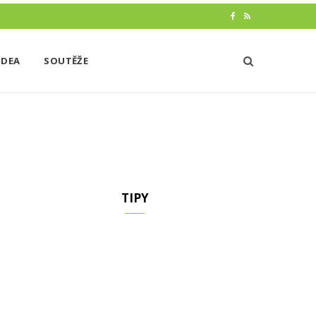
F
R
a
S
IDEA
SOUTĚŽE
c
S
e
b
o
o
k
TIPY