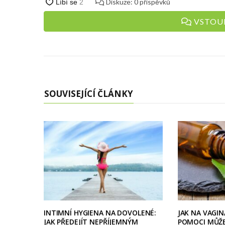
Diskuze:
0
příspěvků
VSTOUP
SOUVISEJÍCÍ ČLÁNKY
INTIMNÍ HYGIENA NA DOVOLENÉ:
JAK NA VAGIN
JAK PŘEDEJÍT NEPŘÍJEMNÝM
POMOCI MŮŽ