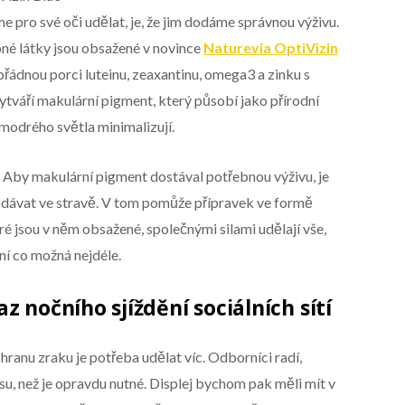
e pro své oči udělat, je, že jim dodáme správnou výživu.
né látky jsou obsažené v novince
Naturevia OptiVizin
ořádnou porci luteinu, zeaxantinu, omega3 a zinku s
ytváří makulární pigment, který působí jako přírodní
 modrého světla minimalizují.
. Aby makulární pigment dostával potřebnou výživu, je
odávat ve stravě. V tom pomůže přípravek ve formě
é jsou v něm obsažené, společnými silami udělají vše,
í co možná nejdéle.
z nočního sjíždění sociálních sítí
ranu zraku je potřeba udělat víc. Odborníci radí,
su, než je opravdu nutné. Displej bychom pak měli mít v