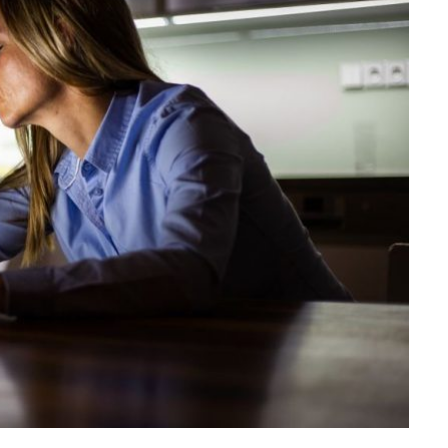
TIPY
SIRUP Z BYLIN NA LŽIČKU DR.
SVATEK