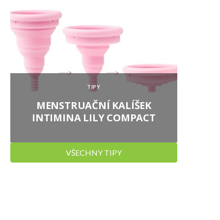
TIPY
MENSTRUAČNÍ KALÍŠEK
SIRU
INTIMINA LILY COMPACT
VŠECHNY TIPY