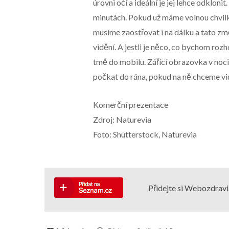
úrovni očí a ideální je jej lehce odklon
minutách. Pokud už máme volnou chvilk
musíme zaostřovat i na dálku a tato zm
vidění. A jestli je něco, co bychom roz
tmě do mobilu. Zářící obrazovka v noci
počkat do rána, pokud na ně chceme vi
Komerční prezentace
Zdroj: Naturevia
Foto: Shutterstock, Naturevia
Přidejte si Webozdravi.