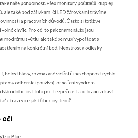
a také naše pohodlnost. Před monitory počítačů, displeji
ů, ale také pod zářivkami či LED žárovkami trávíme
ovinnosti a pracovních důvodů. Často si totiž ve
volné chvíle. Pro oči to pak znamená, že jsou
 modrému světlu, ale také se musí vypořádat s
aostřením na konkrétní bod. Neostrost a odlesky
čí, bolest hlavy, rozmazané vidění či neschopnost rychle
ymptomy odborníci používají označení syndrom
 Národního institutu pro bezpečnost a ochranu zdraví
ítače tráví více jak tři hodiny denně.
 oči
Vizin Blue