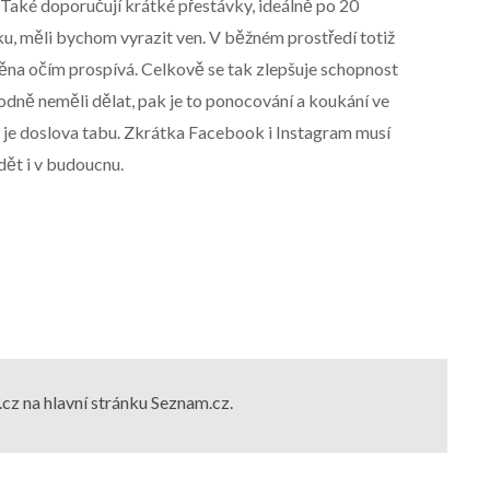
it. Také doporučují krátké přestávky, ideálně po 20
u, měli bychom vyrazit ven. V běžném prostředí totiž
ěna očím prospívá. Celkově se tak zlepšuje schopnost
hodně neměli dělat, pak je to ponocování a koukání ve
 je doslova tabu. Zkrátka Facebook i Instagram musí
dět i v budoucnu.
cz na hlavní stránku Seznam.cz.