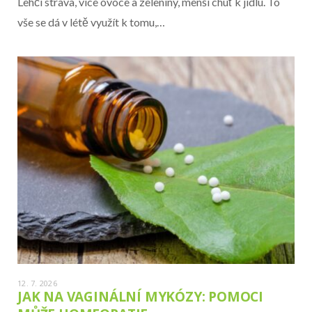
Lehčí strava, více ovoce a zeleniny, menší chuť k jídlu. To
vše se dá v létě využít k tomu,…
12. 7. 2026
JAK NA VAGINÁLNÍ MYKÓZY: POMOCI