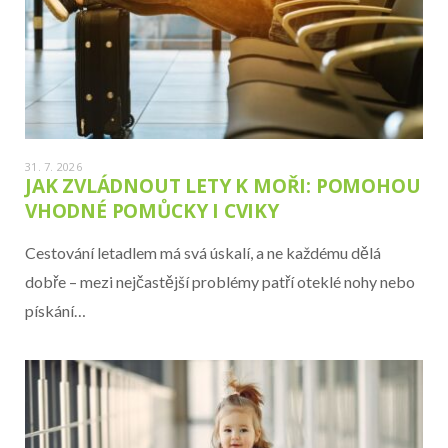
31. 7. 2026
JAK ZVLÁDNOUT LETY K MOŘI: POMOHOU
VHODNÉ POMŮCKY I CVIKY
Cestování letadlem má svá úskalí, a ne každému dělá
dobře – mezi nejčastější problémy patří oteklé nohy nebo
pískání…