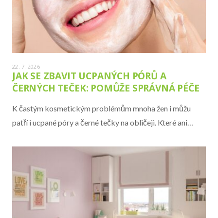
22. 7. 2026
JAK SE ZBAVIT UCPANÝCH PÓRŮ A
ČERNÝCH TEČEK: POMŮŽE SPRÁVNÁ PÉČE
K častým kosmetickým problémům mnoha žen i můžu
patří i ucpané póry a černé tečky na obličeji. Které ani…