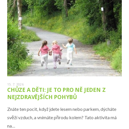
15. 7. 2026
CHŮZE A DĚTI: JE TO PRO NĚ JEDEN Z
NEJZDRAVĚJŠÍCH POHYBŮ
Znáte ten pocit, když jdete lesem nebo parkem, dýcháte
svěží vzduch, a vnímáte přírodu kolem? Tato aktivita má
na…