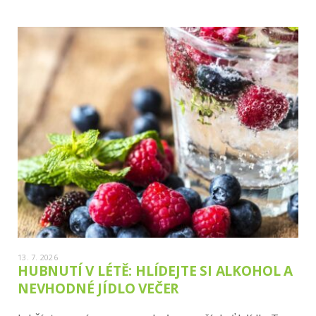
13. 7. 2026
HUBNUTÍ V LÉTĚ: HLÍDEJTE SI ALKOHOL A
NEVHODNÉ JÍDLO VEČER