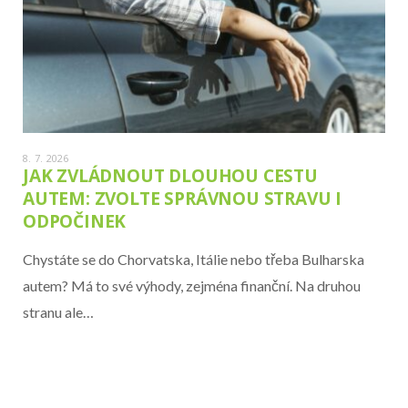
8. 7. 2026
JAK ZVLÁDNOUT DLOUHOU CESTU
AUTEM: ZVOLTE SPRÁVNOU STRAVU I
ODPOČINEK
Chystáte se do Chorvatska, Itálie nebo třeba Bulharska
autem? Má to své výhody, zejména finanční. Na druhou
stranu ale…