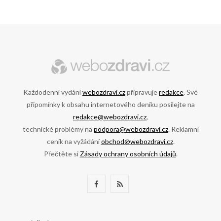
Každodenní vydání
webozdravi.cz
připravuje
redakce
. Své
připomínky k obsahu internetového deníku posílejte na
redakce@webozdravi.cz
,
technické problémy na
podpora@webozdravi.cz
. Reklamní
ceník na vyžádání
obchod@webozdravi.cz
.
Přečtěte si
Zásady ochrany osobních údajů
.
F
R
a
S
c
S