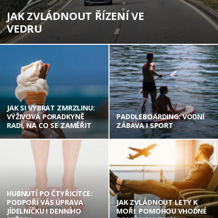
JAK ZVLÁDNOUT ŘÍZENÍ VE
VEDRU
JAK SI VYBRAT ZMRZLINU:
VÝŽIVOVÁ PORADKYNĚ
PADDLEBOARDING: VODNÍ
RADÍ, NA CO SE ZAMĚŘIT
ZÁBAVA I SPORT
HUBNUTÍ PO ČTYŘICÍTCE:
PODPOŘÍ VÁS ÚPRAVA
JAK ZVLÁDNOUT LETY K
JÍDELNÍČKU I DENNÍHO
MOŘI: POMOHOU VHODNÉ