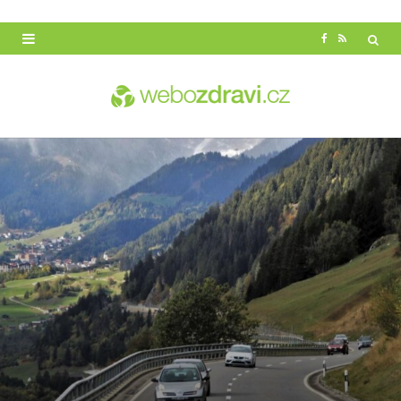
F
R
a
S
c
S
e
b
o
o
k