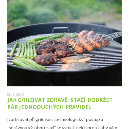
28. 7. 2026
JAK GRILOVAT ZDRAVĚ: STAČÍ DODRŽET
PÁR JEDNODUCHÝCH PRAVIDEL
Dodržovat při grilování „technologický“ postup a
„správnou výrobní praxi“ se vyplatí nejen proto, aby vám