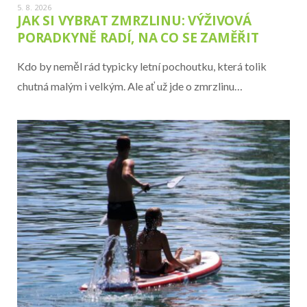
5. 8. 2026
JAK SI VYBRAT ZMRZLINU: VÝŽIVOVÁ
PORADKYNĚ RADÍ, NA CO SE ZAMĚŘIT
Kdo by neměl rád typicky letní pochoutku, která tolik
chutná malým i velkým. Ale ať už jde o zmrzlinu…