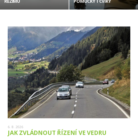
REŽIMU
POMŮCKY I CVIKY
6. 8. 2026
JAK ZVLÁDNOUT ŘÍZENÍ VE VEDRU