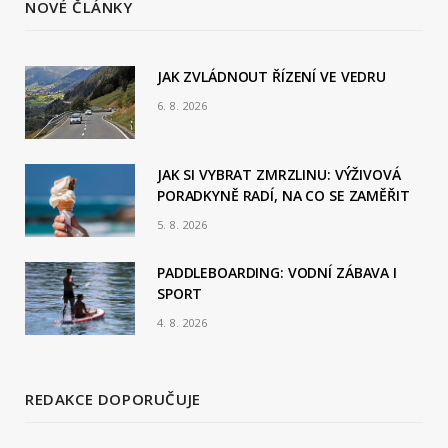
NOVÉ ČLÁNKY
e
b
JAK ZVLÁDNOUT ŘÍZENÍ VE VEDRU
6. 8. 2026
o
o
JAK SI VYBRAT ZMRZLINU: VÝŽIVOVÁ
k
PORADKYNĚ RADÍ, NA CO SE ZAMĚŘIT
5. 8. 2026
PADDLEBOARDING: VODNÍ ZÁBAVA I
SPORT
4. 8. 2026
REDAKCE DOPORUČUJE