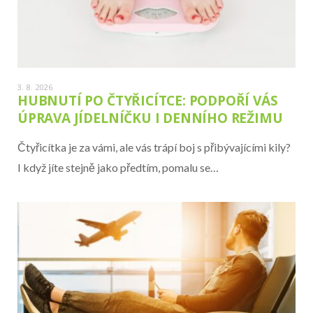
3. 8. 2026
HUBNUTÍ PO ČTYŘICÍTCE: PODPOŘÍ VÁS
ÚPRAVA JÍDELNÍČKU I DENNÍHO REŽIMU
Čtyřicítka je za vámi, ale vás trápí boj s přibývajícími kily?
I když jíte stejně jako předtím, pomalu se…