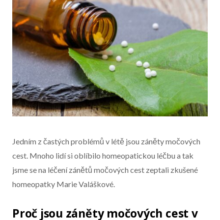
Jedním z častých problémů v létě jsou záněty močových
cest. Mnoho lidí si oblíbilo homeopatickou léčbu a tak
jsme se na léčení zánětů močových cest zeptali zkušené
homeopatky Marie Valáškové.
Proč jsou záněty močových cest v
Začátek reklamy