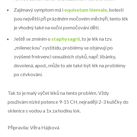
Zajímavý symptom má i
equisetum hiemale
, bolesti
jsou největší při prázdném močovém měchýři, tento lék
je vhodný také na noční pomočování dětí.
Ještě se zmíním o
staphysagrii
, to je lék na tzv.
„mileneckou“ cystitidu, problémy se objevují po
zvýšené frekvenci sexuálních styků, např. líbánky,
dovolená, apod., může to ale také být lék na problémy
po cévkování.
Tak to je malý výčet léků na tento problém. Vždy
používám nízké potence 9-15 CH, nejraději 2-3 kuličky do
sklenice s vodou a 1x za hodinu lok.
Připravila: Věra Hájková