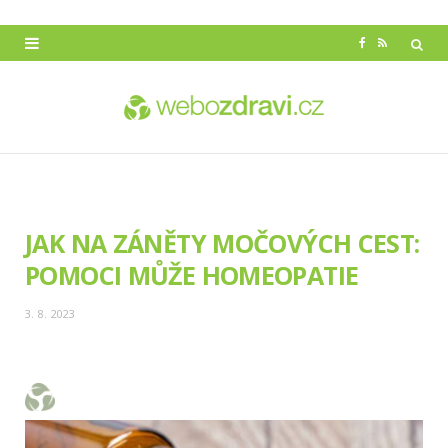
F
R
a
S
c
S
e
b
o
JAK NA ZÁNĚTY MOČOVÝCH CEST:
o
POMOCI MŮŽE HOMEOPATIE
k
3. 8. 2023