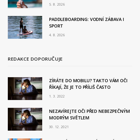
5. 8. 2026
PADDLEBOARDING: VODNÍ ZÁBAVA I
SPORT
4. 8. 2026
REDAKCE DOPORUČUJE
ZÍRÁTE DO MOBILU? TAKTO VÁM OČI
ŘÍKAJÍ, ŽE JE TO PŘÍLIŠ ČASTO
1. 3. 2022
NEZAVÍREJTE OČI PŘED NEBEZPEČNÝM
MODRÝM SVĚTLEM
30. 12. 2021