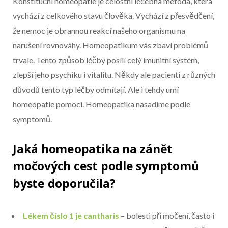
Konstituční homeopatie je celostní léčebná metoda, která
vychází z celkového stavu člověka. Vychází z přesvědčení,
že nemoc je obrannou reakcí našeho organismu na
narušení rovnováhy. Homeopatikum vás zbaví problémů
trvale. Tento způsob léčby posílí celý imunitní systém,
zlepší jeho psychiku i vitalitu. Někdy ale pacienti z různých
důvodů tento typ léčby odmítají. Ale i tehdy umí
homeopatie pomoci. Homeopatika nasadíme podle
symptomů.
Jaká homeopatika na zánět
močových cest podle symptomů
byste doporučila?
Lékem číslo 1 je cantharis
– bolesti při močení, často i