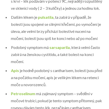
s krví – lék podávám v potenci 9C, nejraději rozpuštěný
ve sklenici vody ( 2 – 3 kuličky) a jednou za hodinu lok.
Dalším lékem je
pulsatila
, ta zabírá v případě, že
bolesti jsou spojené se silnými křečemi, po vymočení je
úleva, ale velmi brzy přichází bolestivé nucení na
močení, bolesti jsou spíš ke konci nebo až po močení
Podobný symptom má
sarsaparila
, která velmi často
zabírá na ženskou cystitidu, a také bolest na konci
močení.
Apis
je hodně podobný s cantharisem, bolesti jsou před
a na počátku močení, apis je velikým lékem na retenci
moče u novorozenců.
Petroselinum
má zajímavý symptom – svědění v
močové trubici, pokud je tento symptom přítomný, pak
rovnou dávám tento lék, nezačínám cantharisem.