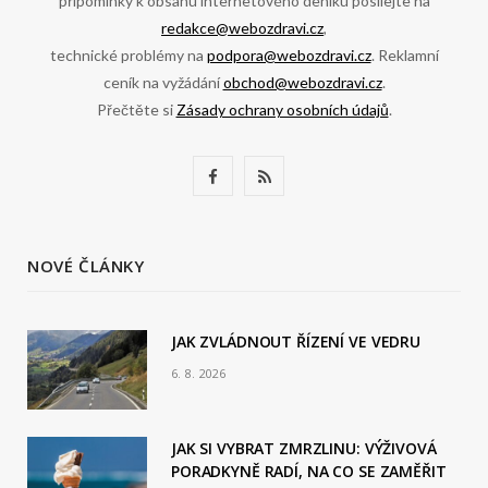
připomínky k obsahu internetového deníku posílejte na
redakce@webozdravi.cz
,
technické problémy na
podpora@webozdravi.cz
. Reklamní
ceník na vyžádání
obchod@webozdravi.cz
.
Přečtěte si
Zásady ochrany osobních údajů
.
F
R
a
S
c
S
NOVÉ ČLÁNKY
e
b
JAK ZVLÁDNOUT ŘÍZENÍ VE VEDRU
6. 8. 2026
o
o
JAK SI VYBRAT ZMRZLINU: VÝŽIVOVÁ
k
PORADKYNĚ RADÍ, NA CO SE ZAMĚŘIT