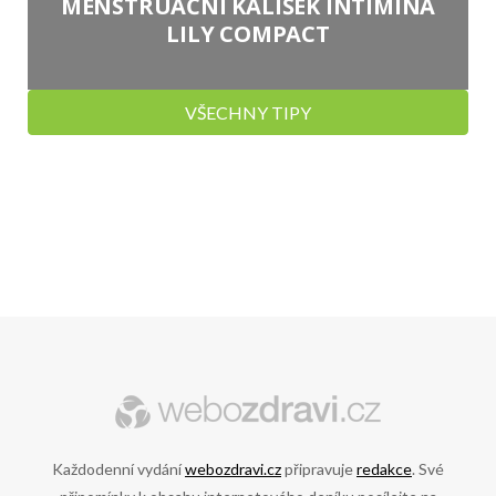
MENSTRUAČNÍ KALÍŠEK INTIMINA
LILY COMPACT
VŠECHNY TIPY
Každodenní vydání
webozdravi.cz
připravuje
redakce
. Své