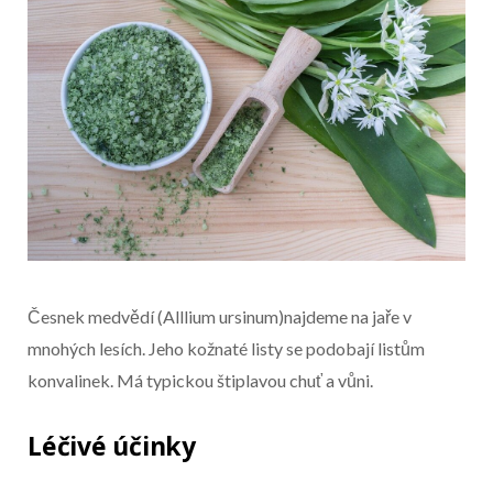
Česnek medvědí (Alllium ursinum)najdeme na jaře v
mnohých lesích. Jeho kožnaté listy se podobají listům
konvalinek. Má typickou štiplavou chuť a vůni.
Léčivé účinky
Začátek reklamy
Konec reklamy