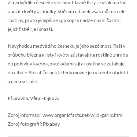
Z medvědího česneku sbíráme hlavně listy, je však možné
použít i květy a cibulky. Sběrem cibulek však ničíme celé
rostliny, proto je lepší se spokojit s nadzemními částmi,
jejichž sběr je i snazší.
Nevýhodou medvědího česneku je jeho sezónnost. Raší v
průběhu března a listy i květy zůstávají na rostlině zhruba
do poloviny května, poté odumírají a rostlina se zatahuje
do cibule. Sbírat česnek je tedy možné jen v tomto období
a nedá se sušit.
Připravila: Věra Hájková
Zdroj informací: www.organicfacts.net/wild-garlic.html
Zdroj fotografií: Pixabay