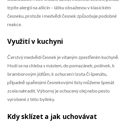
trpíte alergií na allicin – látku obsaženou v klasickém
česneku, protože i medvědí česnek způsobuje podobné
reakce.
Využití v kuchyni
Čerstvý medvědí česnek je vítaným zpestřením kuchyně.
Hodí se na chleba s máslem, do pomazánek, polévek, k
bramborovým jídlům, k ochucení rizota či špenátu,
případně spařenými česnekovými listy můžeme špenát
zcela nahradit. Výborný je ochucený olej nebo pesto
vyrobené z této bylinky.
Kdy sklízet a jak uchovávat