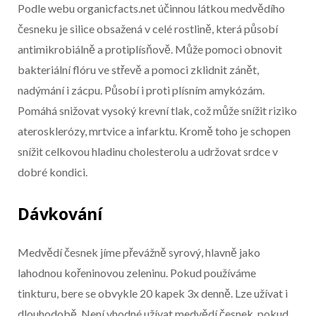
Podle webu organicfacts.net účinnou látkou medvědího
česneku je silice obsažená v celé rostlině, která působí
antimikrobiálně a protiplísňově. Může pomoci obnovit
bakteriální flóru ve střevě a pomoci zklidnit zánět,
nadýmání i zácpu. Působí i proti plísním amykózám.
Pomáhá snižovat vysoký krevní tlak, což může snížit riziko
aterosklerózy, mrtvice a infarktu. Kromě toho je schopen
snížit celkovou hladinu cholesterolu a udržovat srdce v
dobré kondici.
Dávkování
Medvědí česnek jíme převážně syrový, hlavně jako
lahodnou kořeninovou zeleninu. Pokud používáme
tinkturu, bere se obvykle 20 kapek 3x denně. Lze užívat i
dlouhodobě. Není vhodné užívat medvědí česnek, pokud