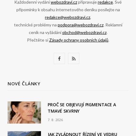
Každodenní vydání
webozdravi.cz
připravuje
redakce
. Své
připomínky k obsahu internetového deníku posílejte na
redakce@webozdravi.cz
,
technické problémy na
podpora@webozdravi.cz
. Reklamní
ceník na vyžádání
obchod@webozdravi.cz
.
Přečtěte si
Zásady ochrany osobních údajů
.
F
R
a
S
c
S
NOVÉ ČLÁNKY
e
b
PROČ SE OBJEVUJÍ PIGMENTACE A
TMAVÉ SKVRNY
o
7. 8. 2026
o
JAK ZVLÁDNOUT ŘÍZENÍ VE VEDRU