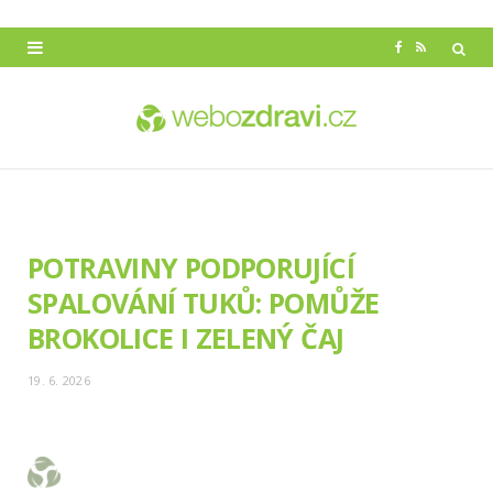
F
R
a
S
c
S
e
b
o
POTRAVINY PODPORUJÍCÍ
o
SPALOVÁNÍ TUKŮ: POMŮŽE
k
BROKOLICE I ZELENÝ ČAJ
19. 6. 2026