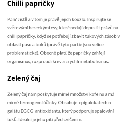
Chilli papričky
Pálí? Jistě a v tom je právě jejich kouzlo. Inspirujte se
světovými hereckými esy, které nedají dopustit právě na
chilli papričky, když se potřebují zbavit tukových zásob v
oblasti pasu a boků (právě tyto partie jsou velice
problematické). Obecně platí, že papričky zahřejí
organismus, rozproudí krev a zrychlí metabolismus.
Zelený čaj
Zelený čaj nám poskytuje mírné množství kofeinu a má
mírně termogenní účinky. Obsahuje epigalokatechin
galátu EGCG, antioxidantu, který podporuje spalování
tuků. Ideální je jeho pití před cvičením.