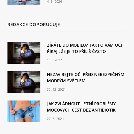
4. 8. 2026
REDAKCE DOPORUČUJE
ZÍRÁTE DO MOBILU? TAKTO VÁM OČI
ŘÍKAJÍ, ŽE JE TO PŘÍLIŠ ČASTO
1. 3. 2022
NEZAVÍREJTE OČI PŘED NEBEZPEČNÝM
MODRÝM SVĚTLEM
30. 12. 2021
JAK ZVLÁDNOUT LETNÍ PROBLÉMY
MOČOVÝCH CEST BEZ ANTIBIOTIK
27. 5. 2021