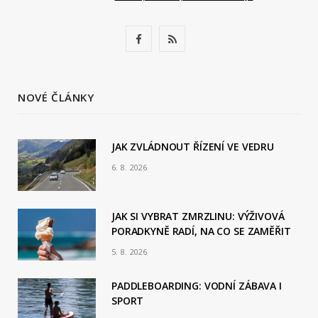
F
R
a
S
c
S
NOVÉ ČLÁNKY
e
b
JAK ZVLÁDNOUT ŘÍZENÍ VE VEDRU
6. 8. 2026
o
o
JAK SI VYBRAT ZMRZLINU: VÝŽIVOVÁ
k
PORADKYNĚ RADÍ, NA CO SE ZAMĚŘIT
5. 8. 2026
PADDLEBOARDING: VODNÍ ZÁBAVA I
SPORT