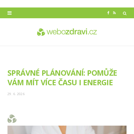
F
R
a
S
c
S
e
b
o
SPRÁVNÉ PLÁNOVÁNÍ: POMŮŽE
o
VÁM MÍT VÍCE ČASU I ENERGIE
k
29. 6. 2026