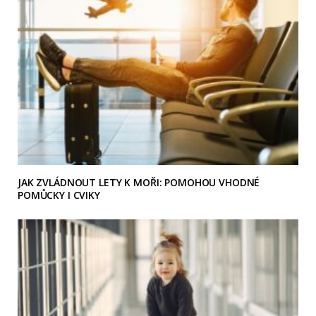
JAK ZVLÁDNOUT LETY K MOŘI: POMOHOU VHODNÉ
POMŮCKY I CVIKY