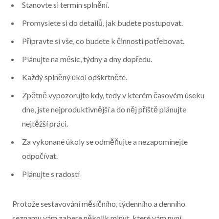
Stanovte si termín splnění.
Promyslete si do detailů, jak budete postupovat.
Připravte si vše, co budete k činnosti potřebovat.
Plánujte na měsíc, týdny a dny dopředu.
Každý splněný úkol odškrtněte.
Zpětně vypozorujte kdy, tedy v kterém časovém úseku
dne, jste nejproduktivnější a do něj příště plánujte
nejtěžší práci.
Za vykonané úkoly se odměňujte a nezapomínejte
odpočívat.
Plánujte s radostí
Protože sestavování měsíčního, týdenního a denního
seznamu vám zabere několik minut, které vám nyní