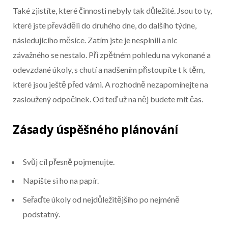
Také zjistíte, které činnosti nebyly tak důležité. Jsou to ty,
které jste převáděli do druhého dne, do dalšího týdne,
následujícího měsíce. Zatím jste je nesplnili a nic
závažného se nestalo. Při zpětném pohledu na vykonané a
odevzdané úkoly, s chutí a nadšením přistoupíte t k těm,
které jsou ještě před vámi. A rozhodně nezapomínejte na
zasloužený odpočinek. Od teď už na něj budete mít čas.
Zásady úspěšného plánování
Svůj cíl přesně pojmenujte.
Napište si ho na papír.
Seřaďte úkoly od nejdůležitějšího po nejméně
podstatný.