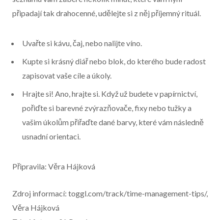
připadají tak drahocenné, udělejte si z něj příjemný rituál.
Uvařte si kávu, čaj, nebo nalijte víno.
Kupte si krásný diář nebo blok, do kterého bude radost
zapisovat vaše cíle a úkoly.
Hrajte si! Ano, hrajte si. Když už budete v papírnictví,
pořiďte si barevné zvýrazňovače, fixy nebo tužky a
vašim úkolům přiřaďte dané barvy, které vám následně
usnadní orientaci.
Připravila: Věra Hájková
Zdroj informací: toggl.com/track/time-management-tips/,
Věra Hájková