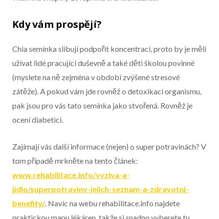
Kdy vám prospějí?
Chia semínka slibují podpořit koncentraci, proto by je měli
užívat lidé pracující duševně a také děti školou povinné
(myslete na ně zejména v období zvýšené stresové
zátěže). A pokud vám jde rovněž o detoxikaci organismu,
pak jsou pro vás tato semínka jako stvořená. Rovněž je
ocení diabetici.
Zajímají vás další informace (nejen) o super potravinách? V
tom případě mrkněte na tento článek:
www.rehabilitace.info/vyziva-a-
jidlo/superpotraviny-jejich-seznam-a-zdravotni-
benefity/
. Navíc na webu rehabilitace.info najdete
praktickou mapu lékáren, takže si snadno vyberete tu,