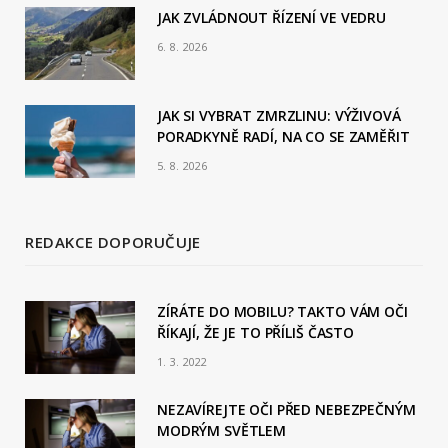
JAK ZVLÁDNOUT ŘÍZENÍ VE VEDRU
k
6. 8. 2026
JAK SI VYBRAT ZMRZLINU: VÝŽIVOVÁ
PORADKYNĚ RADÍ, NA CO SE ZAMĚŘIT
5. 8. 2026
REDAKCE DOPORUČUJE
ZÍRÁTE DO MOBILU? TAKTO VÁM OČI
ŘÍKAJÍ, ŽE JE TO PŘÍLIŠ ČASTO
1. 3. 2022
NEZAVÍREJTE OČI PŘED NEBEZPEČNÝM
MODRÝM SVĚTLEM