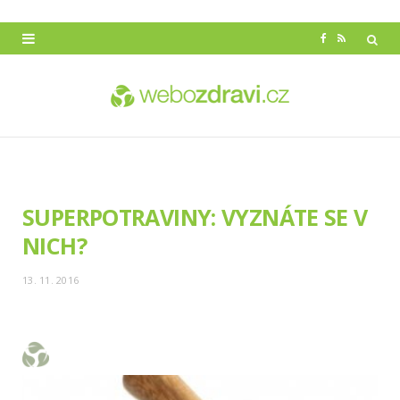
F
R
a
S
c
S
e
b
o
SUPERPOTRAVINY: VYZNÁTE SE V
o
NICH?
k
13. 11. 2016