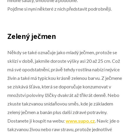
mnohé saláty, smoothie a podobně.
Pojďme si nyní některé z nich představit podrobněji.
Zelený ječmen
Někdy se také označuje jako mladý ječmen, protože se
sklízí v době, jakmile doroste výšky asi 20 až 25 cm. Což
má své opodstatnění, právě tehdy rostlina nabízí nejvíce
živin a také má typickou krásně zelenou barvu. Z ječmene
se získává šťáva, která se doporučuje konzumovat v
množství poloviny lžičky dvakrát až třikrát denně. Nebo
zkuste takzvanou snídaňovou směs, kde je základem
zelený ječmen a banán plus další zdravé potraviny.
Dostanete ji koupit na webu:
www.supo.cz
. Navíc jde o
takzvanou živou nebo raw stravu, protože jednotlivé