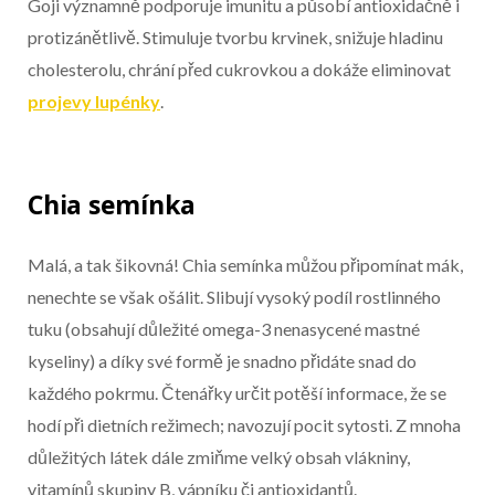
Goji významně podporuje imunitu a působí antioxidačně i
protizánětlivě. Stimuluje tvorbu krvinek, snižuje hladinu
cholesterolu, chrání před cukrovkou a dokáže eliminovat
projevy lupénky
.
Chia semínka
Malá, a tak šikovná! Chia semínka můžou připomínat mák,
nenechte se však ošálit. Slibují vysoký podíl rostlinného
tuku (obsahují důležité omega-3 nenasycené mastné
kyseliny) a díky své formě je snadno přidáte snad do
každého pokrmu. Čtenářky určit potěší informace, že se
hodí při dietních režimech; navozují pocit sytosti. Z mnoha
důležitých látek dále zmiňme velký obsah vlákniny,
vitamínů skupiny B, vápníku či antioxidantů.