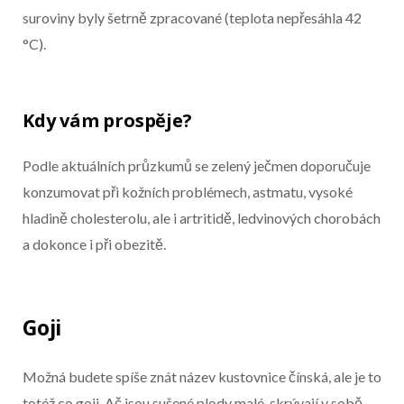
suroviny byly šetrně zpracované (teplota nepřesáhla 42
°C).
Kdy vám prospěje?
Podle aktuálních průzkumů se zelený ječmen doporučuje
konzumovat při kožních problémech, astmatu, vysoké
hladině cholesterolu, ale i artritidě, ledvinových chorobách
a dokonce i při obezitě.
Goji
Možná budete spíše znát název kustovnice čínská, ale je to
totéž co goji. Ač jsou sušené plody malé, skrývají v sobě