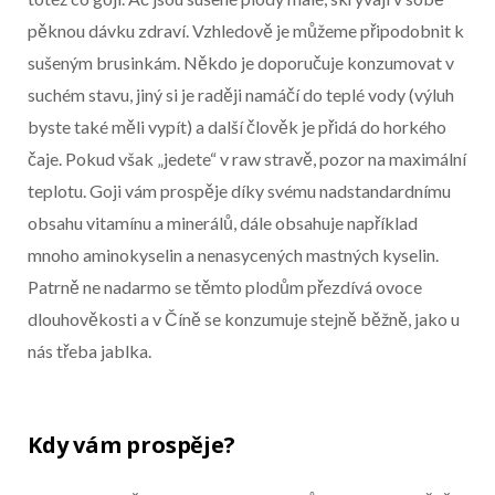
pěknou dávku zdraví. Vzhledově je můžeme připodobnit k
sušeným brusinkám. Někdo je doporučuje konzumovat v
suchém stavu, jiný si je raději namáčí do teplé vody (výluh
byste také měli vypít) a další člověk je přidá do horkého
čaje. Pokud však „jedete“ v raw stravě, pozor na maximální
teplotu. Goji vám prospěje díky svému nadstandardnímu
obsahu vitamínu a minerálů, dále obsahuje například
mnoho aminokyselin a nenasycených mastných kyselin.
Patrně ne nadarmo se těmto plodům přezdívá ovoce
dlouhověkosti a v Číně se konzumuje stejně běžně, jako u
nás třeba jablka.
Kdy vám prospěje?