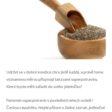
Udržet se v dobré kondice chce jistě každý, a právě tomu
významnou měrou přispívají takzvané superpotraviny.
Které byste měli zařadit do svého jídelníčku?
Začátek reklamy
Fenomén superpotravin v posledních letech ovládl i
Konec reklamy
Českou republiku. Nejde přitom o žádný zázrak, jedinečné