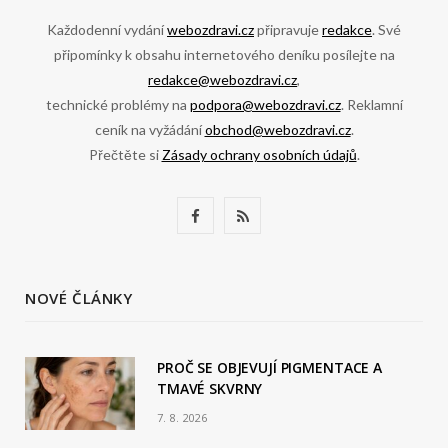
Každodenní vydání
webozdravi.cz
připravuje
redakce
. Své
připomínky k obsahu internetového deníku posílejte na
redakce@webozdravi.cz
,
technické problémy na
podpora@webozdravi.cz
. Reklamní
ceník na vyžádání
obchod@webozdravi.cz
.
Přečtěte si
Zásady ochrany osobních údajů
.
F
R
a
S
c
S
NOVÉ ČLÁNKY
e
b
PROČ SE OBJEVUJÍ PIGMENTACE A
TMAVÉ SKVRNY
o
7. 8. 2026
o