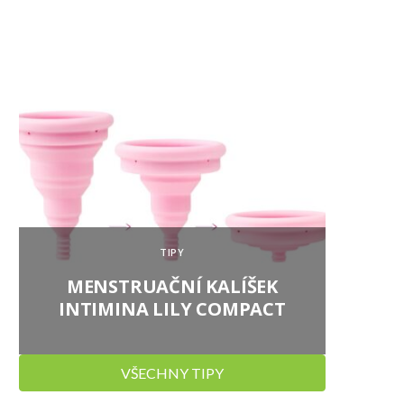
TIPY
MENSTRUAČNÍ KALÍŠEK
SIRU
INTIMINA LILY COMPACT
VŠECHNY TIPY