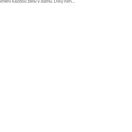
omění každou ženu v dámu. Díky nim…
TIPY
SIRUP Z BYLIN NA LŽIČKU DR.
SVATEK