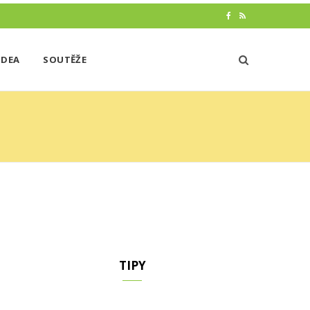
F
R
a
S
IDEA
SOUTĚŽE
c
S
e
b
o
o
k
TIPY