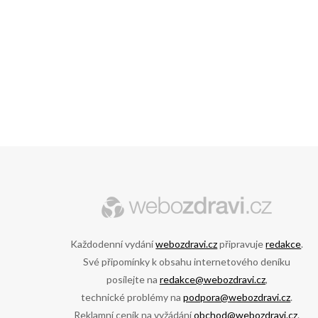
Každodenní vydání
webozdravi.cz
připravuje
redakce
.
Své připomínky k obsahu internetového deníku
posílejte na
redakce@webozdravi.cz
,
technické problémy na
podpora@webozdravi.cz
.
Reklamní ceník na vyžádání
obchod@webozdravi.cz
.