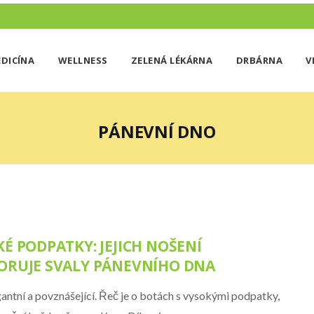
DICÍNA
WELLNESS
ZELENÁ LÉKÁRNA
DRBÁRNA
V
PÁNEVNÍ DNO
É PODPATKY: JEJICH NOŠENÍ
ORUJE SVALY PÁNEVNÍHO DNA
gantní a povznášející. Řeč je o botách s vysokými podpatky,