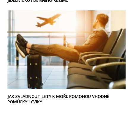
JÍDELNÍČKU I DENNÍHO REŽIMU
JAK ZVLÁDNOUT LETY K MOŘI: POMOHOU VHODNÉ
POMŮCKY I CVIKY