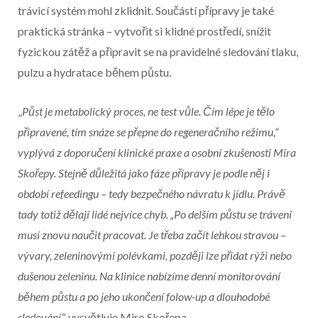
trávicí systém mohl zklidnit. Součástí přípravy je také
praktická stránka – vytvořit si klidné prostředí, snížit
fyzickou zátěž a připravit se na pravidelné sledování tlaku,
pulzu a hydratace během půstu.
„
Půst je metabolický proces, ne test vůle. Čím lépe je tělo
připravené, tím snáze se přepne do regeneračního režimu,“
vyplývá z doporučení klinické praxe a osobní zkušenosti Mira
Skořepy. Stejně důležitá jako fáze přípravy je podle něj i
období refeedingu – tedy bezpečného návratu k jídlu. Právě
tady totiž dělají lidé nejvíce chyb. „Po delším půstu se trávení
musí znovu naučit pracovat. Je třeba začít lehkou stravou –
vývary, zeleninovými polévkami, později lze přidat rýži nebo
dušenou zeleninu. Na klinice nabízíme denní monitorování
během půstu a po jeho ukončení folow-up a dlouhodobé
sledování
,“ vysvětluje Miro Skořepa.