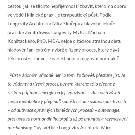
cestou, jak se těchto nepříjemností zbavit, která má oporu
ve vědě i klinické praxi, je terapeutický půst. Podle
Longevity Architekta Mira Skořepy a hlavního lékaře
pražské Zenith Swiss Longevity MUDr. Michala
Konštackého, PhD, MBA. nejde o žádnou strašnou dietu,
hladovění ani extrém, nýbrž o řízený proces, který dává
tělu prostor znovu se nadechnout a fungovat normálně.
Začátek reklamy
„
Půst v žádném případě není o tom, že člověk přestane jíst. Je
Konec reklamy
to vědomý a řízený proces, během kterého tělo přepne z
režimu přijímání energie na její využívání z vlastních zásob.
Tento metabolický přepínač spouští celou kaskádu pozitivních
– od aktivace opravných buněčných procesů – autophagie,
přes úpravu hormonálního profilu až po imunitní a regenerační
mechanismy
. “ vysvětluje Longevity Architekt Miro