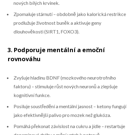
nových bílých krvinek.
Zpomaluje stárnutí – obdobně jako kalorická restrikce
prodlužuje životnost buněk a aktivuje geny
dlouhověkosti (SIRT1, FOXO3).
3. Podporuje mentální a emoční
rovnováhu
Zvyšuje hladinu BDNF (mozkového neurotrofního
faktoru) – stimuluje růst nových neuronů a zlepšuje
kognitivní funkce.
Posiluje soustředění a mentální jasnost – ketony fungují
jako efektivnější palivo pro mozek než glukóza.
Pomáhá překonat závislost na cukru a jídle – restartuje
dopaminové dráhy a mění vztah k potravě.