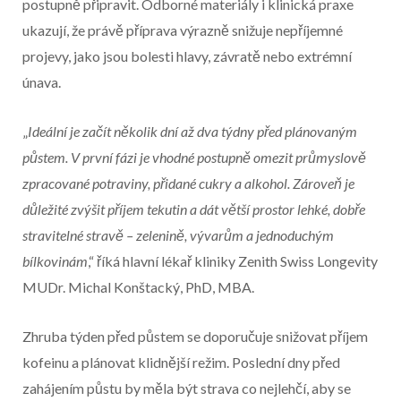
postupně připravit. Odborné materiály i klinická praxe
ukazují, že právě příprava výrazně snižuje nepříjemné
projevy, jako jsou bolesti hlavy, závratě nebo extrémní
únava.
„
Ideální je začít několik dní až dva týdny před plánovaným
půstem. V první fázi je vhodné postupně omezit průmyslově
zpracované potraviny, přidané cukry a alkohol. Zároveň je
důležité zvýšit příjem tekutin a dát větší prostor lehké, dobře
stravitelné stravě – zelenině, vývarům a jednoduchým
bílkovinám
,“ říká hlavní lékař kliniky Zenith Swiss Longevity
MUDr. Michal Konštacký, PhD, MBA.
Zhruba týden před půstem se doporučuje snižovat příjem
kofeinu a plánovat klidnější režim. Poslední dny před
zahájením půstu by měla být strava co nejlehčí, aby se