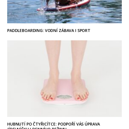
PADDLEBOARDING: VODNÍ ZÁBAVA I SPORT
HUBNUTÍ PO ČTYŘICÍTCE: PODPOŘÍ VÁS ÚPRAVA