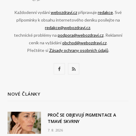
Každodenní vydání
webozdravi.cz
připravuje
redakce
. Své
připomínky k obsahu internetového deníku posílejte na
redakce@webozdravi.cz
,
technické problémy na
podpora@webozdravi.cz
. Reklamní
ceník na vyžádání
obchod@webozdravi.cz
.
Přečtěte si
Zásady ochrany osobních údajů
.
F
R
a
S
c
S
NOVÉ ČLÁNKY
e
b
PROČ SE OBJEVUJÍ PIGMENTACE A
TMAVÉ SKVRNY
o
7. 8. 2026
o