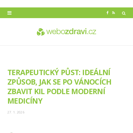
F
R
a
S
c
S
e
b
o
TERAPEUTICKÝ PŮST: IDEÁLNÍ
o
ZPŮSOB, JAK SE PO VÁNOCÍCH
k
ZBAVIT KIL PODLE MODERNÍ
MEDICÍNY
27. 1. 2026