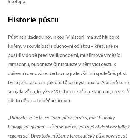
Skořepa.
Historie půstu
Půst není žádnou novinkou. V historii má své hluboké
kořeny v souvislosti s duchovní očistou – křesťané se
postili v době před Velikonocemi, muslimové v měsíci
ramadánu, buddhisté či hinduisté v něm vidí cestu k
duševní rovnováze. Jedno mají ale všichni společné: půst
byl a je nástrojem, jak dát tělu i mysli pauzu. A právě toho
se ujala věda, když ve 20. století začala zkoumat, co se při
půstu děje na buněčné úrovni.
„
Ukázalo se, že to, co lidem přinesla víra, má i hluboký
biologický význam – tělo skutečně využívá období bez jídla k
regeneraci. Dnes tedy můžeme terapeutický půst považovat