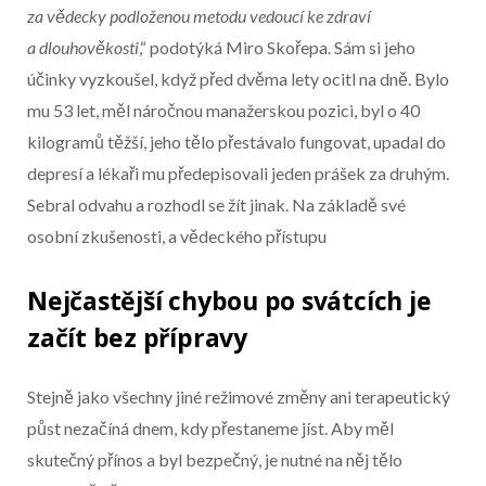
za vědecky podloženou metodu vedoucí ke zdraví
a dlouhověkosti
,“ podotýká Miro Skořepa. Sám si jeho
účinky vyzkoušel, když před dvěma lety ocitl na dně. Bylo
mu 53 let, měl náročnou manažerskou pozici, byl o 40
kilogramů těžší, jeho tělo přestávalo fungovat, upadal do
depresí a lékaři mu předepisovali jeden prášek za druhým.
Sebral odvahu a rozhodl se žít jinak. Na základě své
osobní zkušenosti, a vědeckého přístupu
Nejčastější chybou po svátcích je
začít bez přípravy
Stejně jako všechny jiné režimové změny ani terapeutický
půst nezačíná dnem, kdy přestaneme jíst. Aby měl
skutečný přínos a byl bezpečný, je nutné na něj tělo