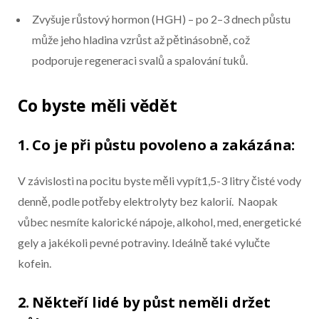
Zvyšuje růstový hormon (HGH) – po 2–3 dnech půstu
může jeho hladina vzrůst až pětinásobně, což
podporuje regeneraci svalů a spalování tuků.
Co byste měli vědět
1. Co je při půstu povoleno a zakázána:
V závislosti na pocitu byste měli vypít1,5-3 litry čisté vody
denně, podle potřeby elektrolyty bez kalorií. Naopak
vůbec nesmíte kalorické nápoje, alkohol, med, energetické
gely a jakékoli pevné potraviny. Ideálně také vylučte
kofein.
2. Někteří lidé by půst neměli držet