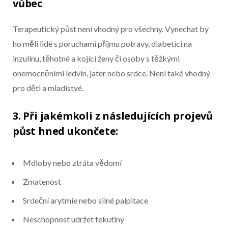
vůbec
Terapeutický půst není vhodný pro všechny. Vynechat by
ho měli lidé s poruchami příjmu potravy, diabetici na
inzulínu, těhotné a kojící ženy či osoby s těžkými
onemocněními ledvin, jater nebo srdce. Není také vhodný
pro děti a mladistvé.
3. Při jakémkoli z následujících projevů
půst hned ukončete:
Mdloby nebo ztráta vědomí
Zmatenost
Srdeční arytmie nebo silné palpitace
Neschopnost udržet tekutiny