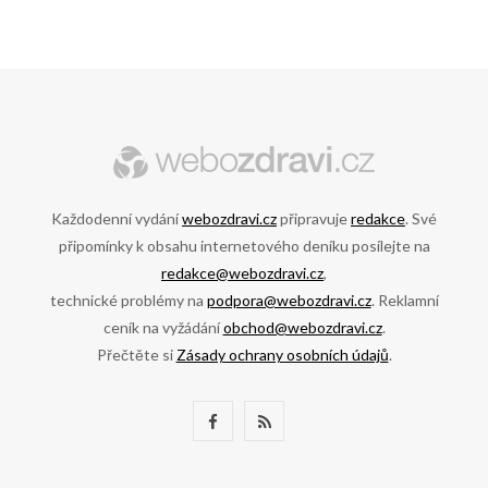
Každodenní vydání
webozdravi.cz
připravuje
redakce
. Své
připomínky k obsahu internetového deníku posílejte na
redakce@webozdravi.cz
,
technické problémy na
podpora@webozdravi.cz
. Reklamní
ceník na vyžádání
obchod@webozdravi.cz
.
Přečtěte si
Zásady ochrany osobních údajů
.
F
R
a
S