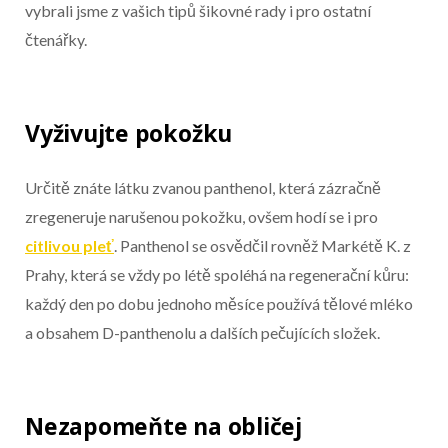
Konec reklamy
vybrali jsme z vašich tipů šikovné rady i pro ostatní
čtenářky.
Vyživujte pokožku
Určitě znáte látku zvanou panthenol, která zázračně
zregeneruje narušenou pokožku, ovšem hodí se i pro
citlivou pleť
. Panthenol se osvědčil rovněž Markétě K. z
Prahy, která se vždy po létě spoléhá na regenerační kůru:
každý den po dobu jednoho měsíce používá tělové mléko
a obsahem D-panthenolu a dalších pečujících složek.
Nezapomeňte na obličej