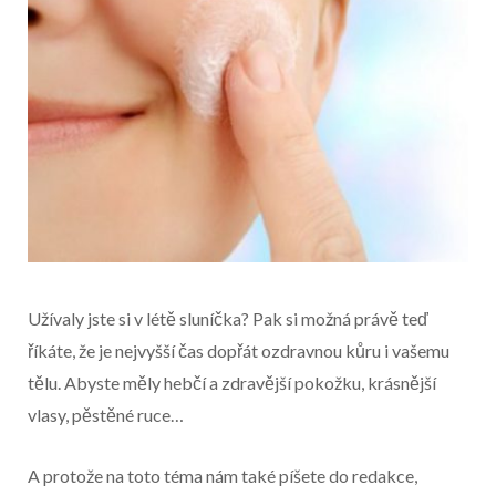
Užívaly jste si v létě sluníčka? Pak si možná právě teď
říkáte, že je nejvyšší čas dopřát ozdravnou kůru i vašemu
tělu. Abyste měly hebčí a zdravější pokožku, krásnější
vlasy, pěstěné ruce…
Začátek reklamy
A protože na toto téma nám také píšete do redakce,