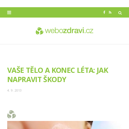
F
R
a
S
c
S
e
b
o
VAŠE TĚLO A KONEC LÉTA: JAK
o
NAPRAVIT ŠKODY
k
4. 9. 2013