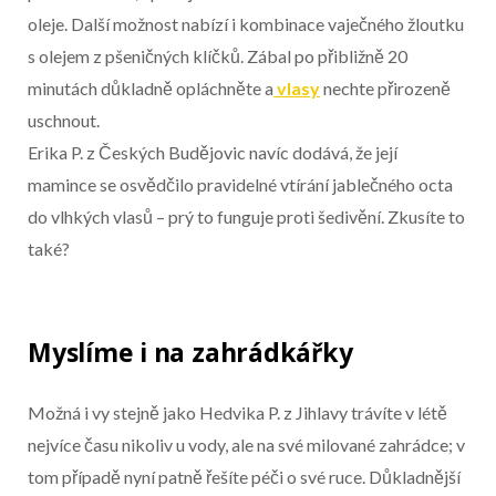
oleje. Další možnost nabízí i kombinace vaječného žloutku
s olejem z pšeničných klíčků. Zábal po přibližně 20
minutách důkladně opláchněte a
vlasy
nechte přirozeně
uschnout.
Erika P. z Českých Budějovic navíc dodává, že její
mamince se osvědčilo pravidelné vtírání jablečného octa
do vlhkých vlasů – prý to funguje proti šedivění. Zkusíte to
také?
Myslíme i na zahrádkářky
Možná i vy stejně jako Hedvika P. z Jihlavy trávíte v létě
nejvíce času nikoliv u vody, ale na své milované zahrádce; v
tom případě nyní patně řešíte péči o své ruce. Důkladnější