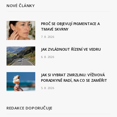
c
S
NOVÉ ČLÁNKY
e
b
PROČ SE OBJEVUJÍ PIGMENTACE A
TMAVÉ SKVRNY
o
7. 8. 2026
o
JAK ZVLÁDNOUT ŘÍZENÍ VE VEDRU
k
6. 8. 2026
JAK SI VYBRAT ZMRZLINU: VÝŽIVOVÁ
PORADKYNĚ RADÍ, NA CO SE ZAMĚŘIT
5. 8. 2026
REDAKCE DOPORUČUJE