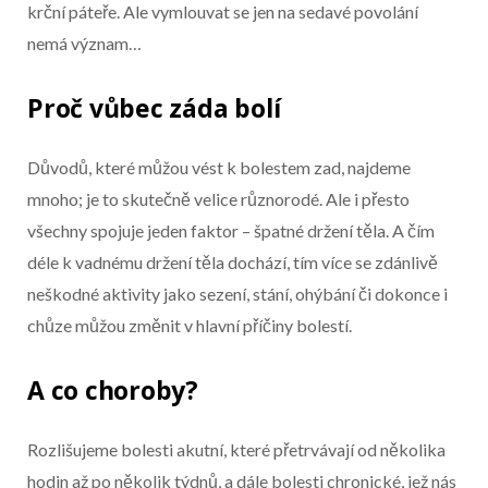
krční páteře. Ale vymlouvat se jen na sedavé povolání
nemá význam…
Proč vůbec záda bolí
Důvodů, které můžou vést k bolestem zad, najdeme
mnoho; je to skutečně velice různorodé. Ale i přesto
všechny spojuje jeden faktor – špatné držení těla. A čím
déle k vadnému držení těla dochází, tím více se zdánlivě
neškodné aktivity jako sezení, stání, ohýbání či dokonce i
chůze můžou změnit v hlavní příčiny bolestí.
A co choroby?
Rozlišujeme bolesti akutní, které přetrvávají od několika
hodin až po několik týdnů, a dále bolesti chronické, jež nás