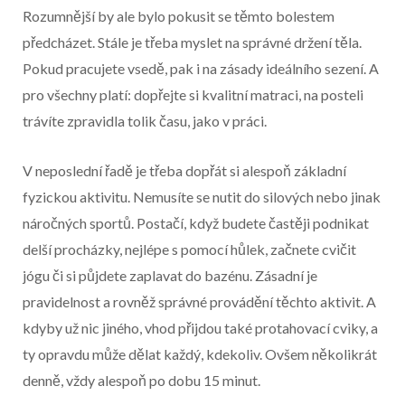
Rozumnější by ale bylo pokusit se těmto bolestem
předcházet. Stále je třeba myslet na správné držení těla.
Pokud pracujete vsedě, pak i na zásady ideálního sezení. A
pro všechny platí: dopřejte si kvalitní matraci, na posteli
trávíte zpravidla tolik času, jako v práci.
V neposlední řadě je třeba dopřát si alespoň základní
fyzickou aktivitu. Nemusíte se nutit do silových nebo jinak
náročných sportů. Postačí, když budete častěji podnikat
delší procházky, nejlépe s pomocí hůlek, začnete cvičit
jógu či si půjdete zaplavat do bazénu. Zásadní je
pravidelnost a rovněž správné provádění těchto aktivit. A
kdyby už nic jiného, vhod přijdou také protahovací cviky, a
ty opravdu může dělat každý, kdekoliv. Ovšem několikrát
denně, vždy alespoň po dobu 15 minut.