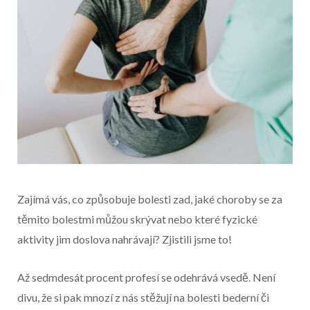
Zajímá vás, co způsobuje bolesti zad, jaké choroby se za
těmito bolestmi můžou skrývat nebo které fyzické
aktivity jim doslova nahrávají? Zjistili jsme to!
Začátek reklamy
Až sedmdesát procent profesí se odehrává vsedě. Není
Konec reklamy
divu, že si pak mnozí z nás stěžují na bolesti bederní či