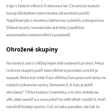
trápí v řádech měsíců či dokonce let. Chronické bolesti
bývají důsledkem také mnoha zdravotních potíží.
Například jde o skoliózu (deformaci páteře), osteoporózu
(řídnutí kostí), revmatoidní artritidu (zánětlivé
autoimunitní onemocnění) a podobně.
Ohrožené skupiny
Na bolesti zad si stěžují nejen lidé sedavých profesí. Mezi
rizikové skupiny patří také některá povolání, u nichž je
naopak třeba být stále či po většinu času pracovní doby na
nohách (zdravotní sestry, řemeslníci). A kdo je ještě
ohrožený? Třeba budoucí maminky, a to bez ohledu na
věk, dále senioři a o svou páteř by měli dbát rovněž ti, kteří
náruživě holdují sportu. Což zní jako paradox, ale tak to