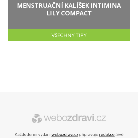
MENSTRUAČNÍ KALÍŠEK INTIMINA
LILY COMPACT
VŠECHNY TIPY
Každodenní vydání
webozdravi.cz
připravuje
redakce
. Své