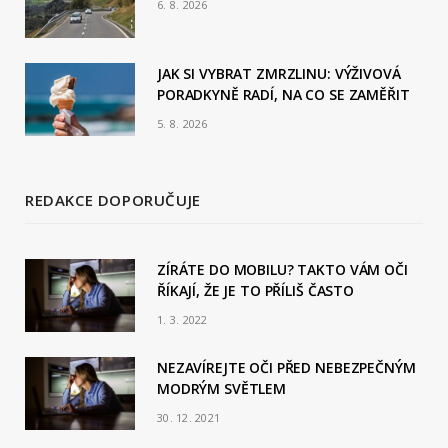
6. 8. 2026
JAK SI VYBRAT ZMRZLINU: VÝŽIVOVÁ
PORADKYNĚ RADÍ, NA CO SE ZAMĚŘIT
5. 8. 2026
REDAKCE DOPORUČUJE
ZÍRÁTE DO MOBILU? TAKTO VÁM OČI
ŘÍKAJÍ, ŽE JE TO PŘÍLIŠ ČASTO
1. 3. 2022
NEZAVÍREJTE OČI PŘED NEBEZPEČNÝM
MODRÝM SVĚTLEM
30. 12. 2021