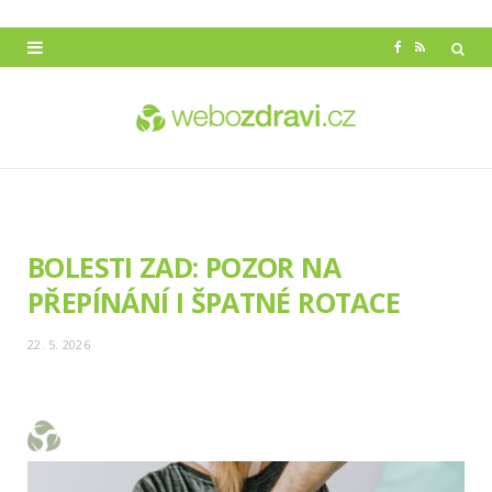
F
R
a
S
c
S
e
b
o
BOLESTI ZAD: POZOR NA
o
PŘEPÍNÁNÍ I ŠPATNÉ ROTACE
k
22. 5. 2026