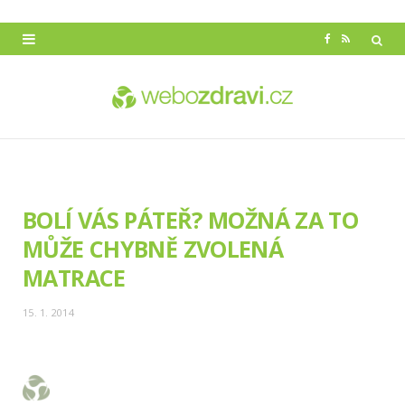
F
R
a
S
c
S
e
b
o
BOLÍ VÁS PÁTEŘ? MOŽNÁ ZA TO
o
MŮŽE CHYBNĚ ZVOLENÁ
k
MATRACE
15. 1. 2014