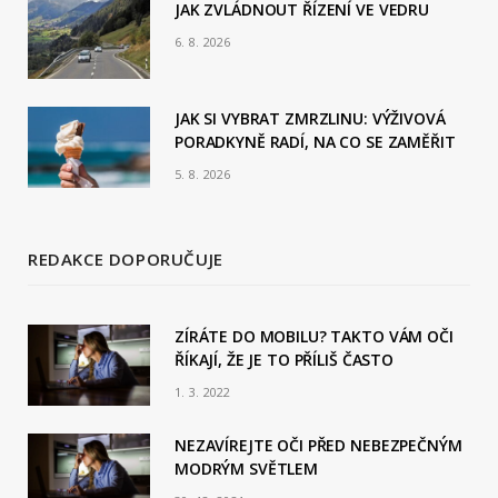
JAK ZVLÁDNOUT ŘÍZENÍ VE VEDRU
k
6. 8. 2026
JAK SI VYBRAT ZMRZLINU: VÝŽIVOVÁ
PORADKYNĚ RADÍ, NA CO SE ZAMĚŘIT
5. 8. 2026
REDAKCE DOPORUČUJE
ZÍRÁTE DO MOBILU? TAKTO VÁM OČI
ŘÍKAJÍ, ŽE JE TO PŘÍLIŠ ČASTO
1. 3. 2022
NEZAVÍREJTE OČI PŘED NEBEZPEČNÝM
MODRÝM SVĚTLEM