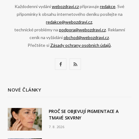
Každodenní vydání
webozdravi.cz
připravuje
redakce
. Své
připomínky k obsahu internetového deníku posílejte na
redakce@webozdravi.cz
,
technické problémy na
podpora@webozdravi.cz
. Reklamní
ceník na vyžádání
obchod@webozdravi.cz
.
Přečtěte si
Zásady ochrany osobních údajů
.
F
R
a
S
c
S
NOVÉ ČLÁNKY
e
b
PROČ SE OBJEVUJÍ PIGMENTACE A
TMAVÉ SKVRNY
o
7. 8. 2026
o