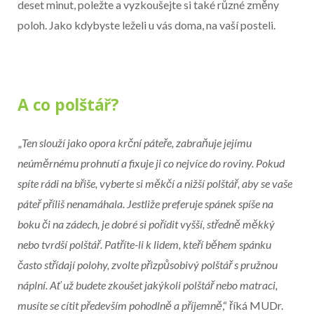
deset minut, poležte a vyzkoušejte si také různé změny
poloh. Jako kdybyste leželi u vás doma, na vaší posteli.
A co polštář?
„
Ten slouží jako opora krční páteře, zabraňuje jejímu
neúměrnému prohnutí a fixuje ji co nejvíce do roviny. Pokud
spíte rádi na břiše, vyberte si měkčí a nižší polštář, aby se vaše
páteř příliš nenamáhala. Jestliže preferuje spánek spíše na
boku či na zádech, je dobré si pořídit vyšší, středně měkký
nebo tvrdší polštář. Patříte-li k lidem, kteří během spánku
často střídají polohy, zvolte přizpůsobivý polštář s pružnou
náplní. Ať už budete zkoušet jakýkoli polštář nebo matraci,
musíte se cítit především pohodlně a příjemně
,“ říká MUDr.