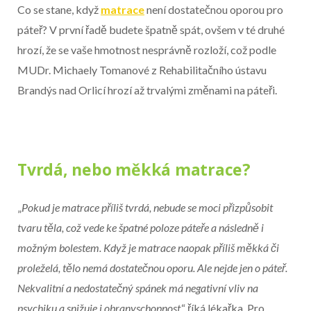
Začátek reklamy
Co se stane, když
matrace
není dostatečnou oporou pro
Konec reklamy
páteř? V první řadě budete špatně spát, ovšem v té druhé
hrozí, že se vaše hmotnost nesprávně rozloží, což podle
MUDr. Michaely Tomanové z Rehabilitačního ústavu
Brandýs nad Orlicí hrozí až trvalými změnami na páteři.
Tvrdá, nebo měkká matrace?
„
Pokud je matrace příliš tvrdá, nebude se moci přizpůsobit
tvaru těla, což vede ke špatné poloze páteře a následně i
možným bolestem. Když je matrace naopak příliš měkká či
proleželá, tělo nemá dostatečnou oporu. Ale nejde jen o páteř.
Nekvalitní a nedostatečný spánek má negativní vliv na
psychiku a snižuje i obranyschopnost
,“ říká lékařka. Pro