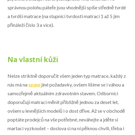
správnou polohu páteře jsou vhodnější spíše středně tvrdé
a tvrdší matrace (na stupnici tvrdosti matrací 1 až 5 jim
přináleží číslo 3 a více).
Na vlastní kůži
Nelze striktně doporučit všem jeden typ matrace, každý z
nás má na
spaní
jiné požadavky, ovšem lišíme se i váhou a
samozřejmě aktuálním zdravotním stavem. Odborníci
doporučují matraci měnit přibližně jednou za deset let,
ovšem u levnějších modelů i o dost dříve. Až se v obchodě
poptáte prodejců na vše potřebné, neváhejte a jděte si
martaci vyzkoušet – doslova si na ní pěknou chvíli, třeba i