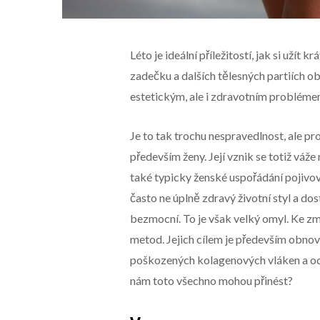
Léto je ideální příležitostí, jak si užít 
zadečku a dalších tělesných partiích ob
estetickým, ale i zdravotním probléme
Je to tak trochu nespravedlnost, ale p
především ženy. Její vznik se totiž váž
také typicky ženské uspořádání pojivové 
často ne úplně zdravý životní styl a do
bezmocní. To je však velký omyl. Ke z
metod. Jejich cílem je především obnovit
poškozených kolagenových vláken a od
nám toto všechno mohou přinést?