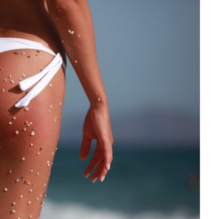
TIPY
SIRUP Z BYLIN NA LŽIČKU DR.
SVATEK