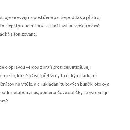
troje se vyvíjí na postižené partie podtlak a přístroj
o zlepší proudění krve a tím i kyslíku v ošetřované
ladká a tonizovaná.
 o opravdu velkou zbraň proti celulitidě. Její
 a uzlin, které bývají přetíženy toxickými látkami.
ní toxinů v těle, ale i ukládání tukových buněk, otoky a
roudí metabolismus, pomerančové dolíčky se vyrovnají
vaně.