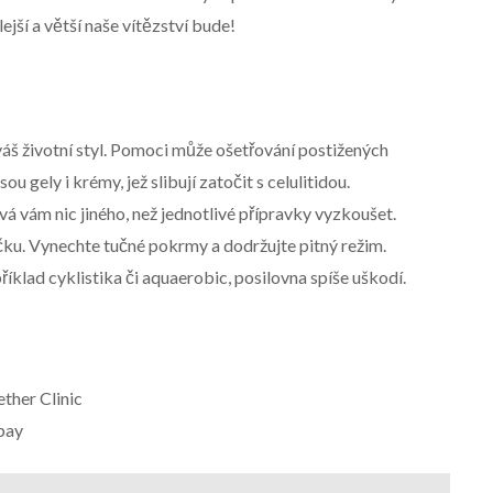
lejší a větší naše vítězství bude!
 váš životní styl. Pomoci může ošetřování postižených
u gely i krémy, jež slibují zatočit s celulitidou.
vá vám nic jiného, než jednotlivé přípravky vyzkoušet.
čku. Vynechte tučné pokrmy a dodržujte pitný režim.
příklad cyklistika či aquaerobic, posilovna spíše uškodí.
ther Clinic
abay