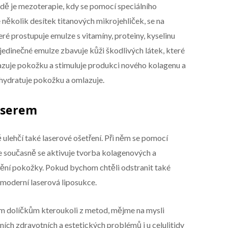
dě je mezoterapie, kdy se pomocí speciálního
několik desítek titanových mikrojehliček, se na
ré prostupuje emulze s vitamíny, proteiny, kyselinu
o jedinečné emulze zbavuje kůži škodlivých látek, které
lazuje pokožku a stimuluje produkci nového kolagenu a
 hydratuje pokožku a omlazuje.
laserem
ulehčí také laserové ošetření. Při něm se pomocí
se současně se aktivuje tvorba kolagenových a
nění pokožky. Pokud bychom chtěli odstranit také
 moderní laserová liposukce.
ým dolíčkům kteroukoli z metod, mějme na mysli
tních zdravotních a estetických problémů i u celulitidy