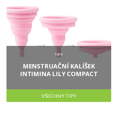
TIPY
MENSTRUAČNÍ KALÍŠEK
SIRU
INTIMINA LILY COMPACT
VŠECHNY TIPY