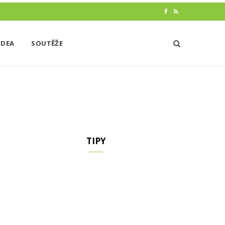
F
R
a
S
IDEA
SOUTĚŽE
c
S
e
b
o
o
k
TIPY