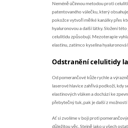
Neméně účinnou metodou proti celuliti
patentovaného válečku, který obsahuje 
pokožce vytvoří mělké kanálky přes kte
hyaluronovou a další látky. Složení tét
celulitidu způsobují. Mezoterapie vyh
elastinu, zatímco kyselina hyaluronová
Odstranění celulitidy 
Od pomerančové kůže rychle a výrazně 
laserové hlavice zahřívá podkoží, kdy 
elastinových vláken a dochází ke zpev
přebytečný tuk, pak je další z možností
Ať si zvolíme v boji proti pomerančov
důležitou věc. Stejně jako u všech osta