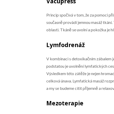
Vacupress
Princip spočívá v tom, že za pomoci přís
současně provádí jemnou masáž tkání. T
oblasti. Tkáně se uvolní a pokožka je h
Lymfodrenáž
V kombinaci s detoxikačním zábalem jde
podstatou je uvolnění lymfatických cest
Výsledkem této zátěže je nejen hromadě
celková únava. Lymfatická masáž rozp
a my se budeme cítit příjemně a relaxo
Mezoterapie