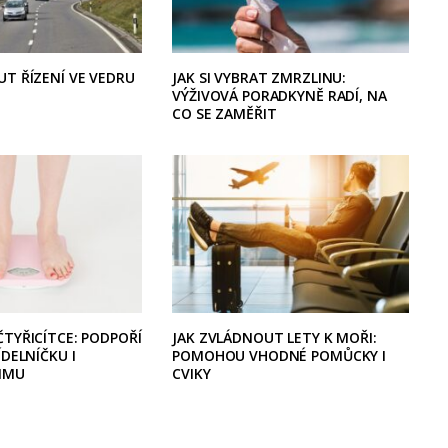
UT ŘÍZENÍ VE VEDRU
JAK SI VYBRAT ZMRZLINU:
VÝŽIVOVÁ PORADKYNĚ RADÍ, NA
CO SE ZAMĚŘIT
TYŘICÍTCE: PODPOŘÍ
JAK ZVLÁDNOUT LETY K MOŘI:
ÍDELNÍČKU I
POMOHOU VHODNÉ POMŮCKY I
IMU
CVIKY