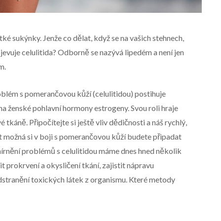
krátké sukýnky. Jenže co dělat, když se na vašich stehnech,
jevuje celulitida? Odborně se nazývá lipedém a není jen
m.
roblém s pomerančovou kůží (celulitidou) postihuje
e na ženské pohlavní hormony estrogeny. Svou roli hraje
tkáně. Připočítejte si ještě vliv dědičnosti a náš rychlý,
st možná si v boji s pomerančovou kůží budete připadat
mírnění problémů s celulitidou máme dnes hned několik
 prokrvení a okysličení tkání, zajistit nápravu
stranění toxických látek z organismu. Které metody