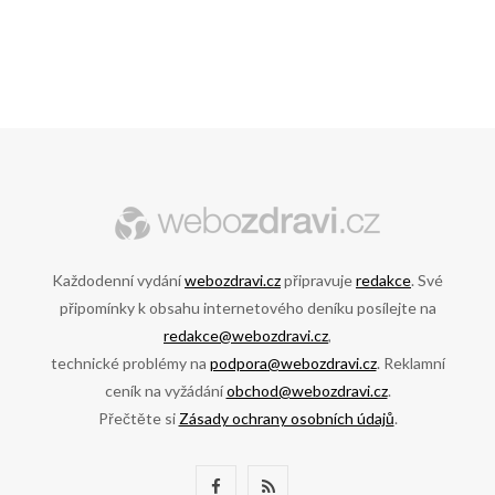
Každodenní vydání
webozdravi.cz
připravuje
redakce
. Své
připomínky k obsahu internetového deníku posílejte na
redakce@webozdravi.cz
,
technické problémy na
podpora@webozdravi.cz
. Reklamní
ceník na vyžádání
obchod@webozdravi.cz
.
Přečtěte si
Zásady ochrany osobních údajů
.
F
R