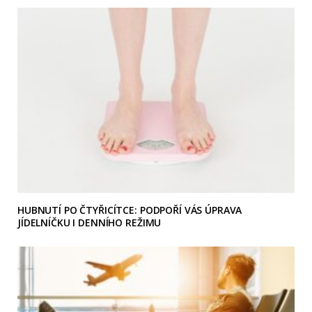
HUBNUTÍ PO ČTYŘICÍTCE: PODPOŘÍ VÁS ÚPRAVA
JÍDELNÍČKU I DENNÍHO REŽIMU