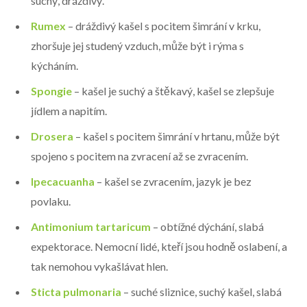
suchý, dráždivý.
Rumex
– dráždivý kašel s pocitem šimrání v krku,
zhoršuje jej studený vzduch, může být i rýma s
kýcháním.
Spongie
– kašel je suchý a štěkavý, kašel se zlepšuje
jídlem a napitím.
Drosera
– kašel s pocitem šimrání v hrtanu, může být
spojeno s pocitem na zvracení až se zvracením.
Ipecacuanha
– kašel se zvracením, jazyk je bez
povlaku.
Antimonium tartaricum
– obtížné dýchání, slabá
expektorace. Nemocní lidé, kteří jsou hodně oslabení, a
tak nemohou vykašlávat hlen.
Sticta pulmonaria
– suché sliznice, suchý kašel, slabá