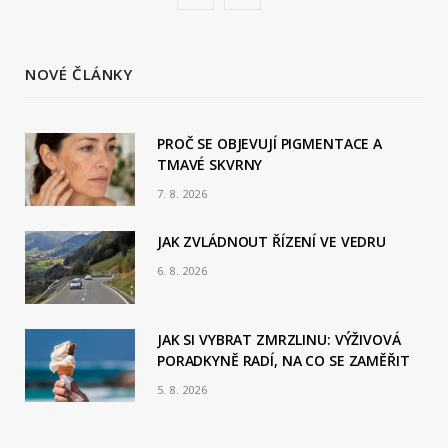
a
S
c
S
NOVÉ ČLÁNKY
e
b
PROČ SE OBJEVUJÍ PIGMENTACE A
TMAVÉ SKVRNY
o
7. 8. 2026
o
JAK ZVLÁDNOUT ŘÍZENÍ VE VEDRU
k
6. 8. 2026
JAK SI VYBRAT ZMRZLINU: VÝŽIVOVÁ
PORADKYNĚ RADÍ, NA CO SE ZAMĚŘIT
5. 8. 2026