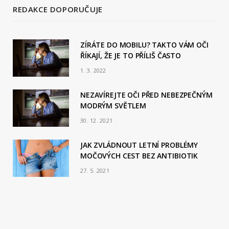
REDAKCE DOPORUČUJE
ZÍRÁTE DO MOBILU? TAKTO VÁM OČI
ŘÍKAJÍ, ŽE JE TO PŘÍLIŠ ČASTO
1. 3. 2022
NEZAVÍREJTE OČI PŘED NEBEZPEČNÝM
MODRÝM SVĚTLEM
30. 12. 2021
JAK ZVLÁDNOUT LETNÍ PROBLÉMY
MOČOVÝCH CEST BEZ ANTIBIOTIK
27. 5. 2021