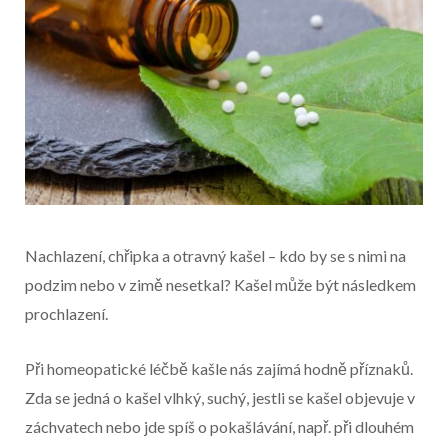
Nachlazení, chřipka a otravný kašel – kdo by se s nimi na
podzim nebo v zimě nesetkal? Kašel může být následkem
prochlazení.
Začátek reklamy
Při homeopatické léčbě kašle nás zajímá hodně příznaků.
Konec reklamy
Zda se jedná o kašel vlhký, suchý, jestli se kašel objevuje v
záchvatech nebo jde spíš o pokašlávání, např. při dlouhém