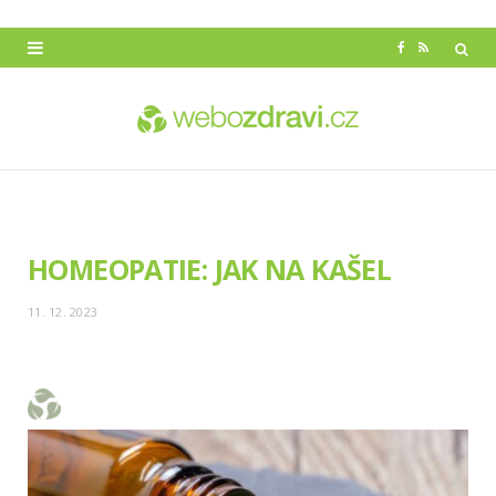
F
R
a
S
c
S
e
b
o
HOMEOPATIE: JAK NA KAŠEL
o
11. 12. 2023
k