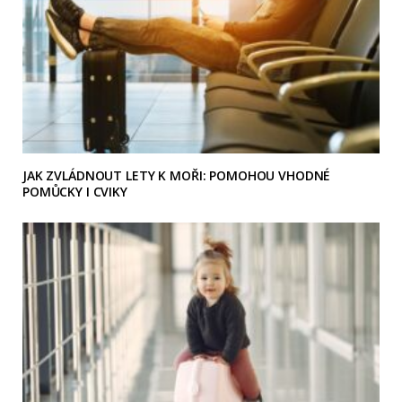
JAK ZVLÁDNOUT LETY K MOŘI: POMOHOU VHODNÉ
POMŮCKY I CVIKY