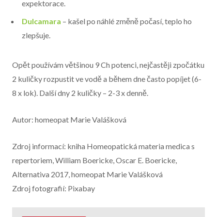
expektorace.
Dulcamara
– kašel po náhlé změně počasí, teplo ho
zlepšuje.
Opět používám většinou 9 Ch potenci, nejčastěji zpočátku
2 kuličky rozpustit ve vodě a během dne často popíjet (6-
8 x lok). Další dny 2 kuličky – 2-3 x denně.
Autor: homeopat Marie Valášková
Zdroj informací: kniha Homeopatická materia medica s
repertoriem, William Boericke, Oscar E. Boericke,
Alternativa 2017, homeopat Marie Valášková
Zdroj fotografií: Pixabay