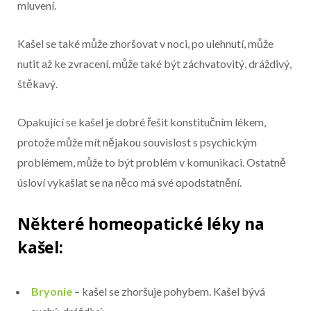
mluvení.
Kašel se také může zhoršovat v noci, po ulehnutí, může
nutit až ke zvracení, může také být záchvatovitý, dráždivý,
štěkavý.
Opakující se kašel je dobré řešit konstitučním lékem,
protože může mít nějakou souvislost s psychickým
problémem, může to být problém v komunikaci. Ostatně
úsloví vykašlat se na něco má své opodstatnění.
Některé homeopatické léky na
kašel:
Bryonie
– kašel se zhoršuje pohybem. Kašel bývá