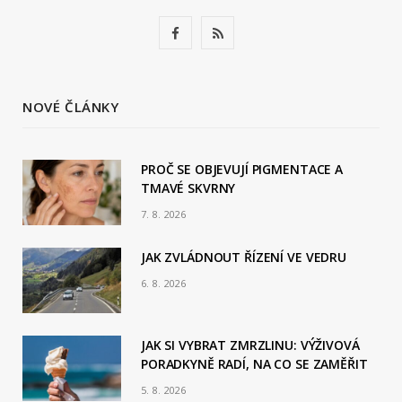
F
R
a
S
c
S
NOVÉ ČLÁNKY
e
b
PROČ SE OBJEVUJÍ PIGMENTACE A
TMAVÉ SKVRNY
o
7. 8. 2026
o
JAK ZVLÁDNOUT ŘÍZENÍ VE VEDRU
k
6. 8. 2026
JAK SI VYBRAT ZMRZLINU: VÝŽIVOVÁ
PORADKYNĚ RADÍ, NA CO SE ZAMĚŘIT
5. 8. 2026