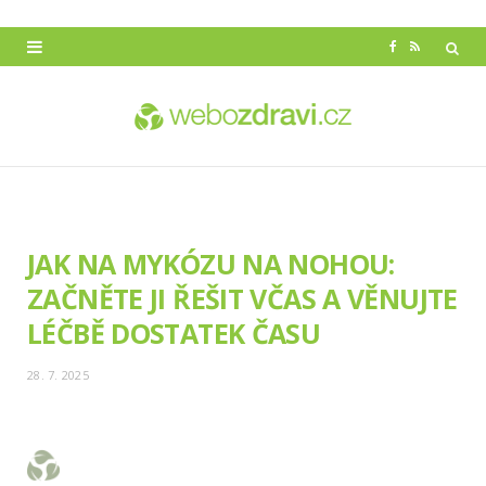
F
R
a
S
c
S
e
b
o
JAK NA MYKÓZU NA NOHOU:
o
ZAČNĚTE JI ŘEŠIT VČAS A VĚNUJTE
k
LÉČBĚ DOSTATEK ČASU
28. 7. 2025