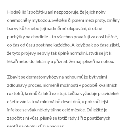
Hodně lidí zpočátku ani nezpozoruje, že jejich nohy
onemocněly mykózou. Svědění či pálení mezi prsty, změny
barvy kůže nebo její nadměrné olupování, drobné
puchýřky na chodidle – to všechno považují za cosi běžné,
co čas od času postihne každého. A když pak po čase zjistí,
že tyto projevy nebyly tak úplně normální, stydí se jít k
lékaři nebo do lékárny a přiznat, že mají plíseň na nohou.
Zbavit se dermatomykózy na nohou může být velmi
zdlouhavý proces, nicméně možnosti v podobě kvalitních
roztoků, krémů či laků existují. Léčba vyžaduje pravidelné
ošetřování a trvá minimálně deset dnů, u pokročilejší
infekce se však někdy táhne celé měsíce. Důležité je
započít s ní včas, plísně se totiž rády šíří z postižených
nehtů na okolní kůži a naopak.