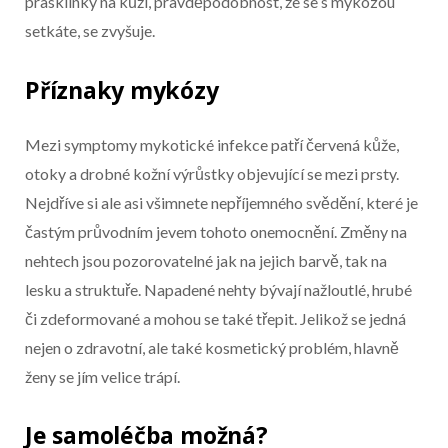
prasklinky na kůži, pravděpodobnost, že se s mykózou
setkáte, se zvyšuje.
Příznaky mykózy
Mezi symptomy mykotické infekce patří červená kůže,
otoky a drobné kožní výrůstky objevující se mezi prsty.
Nejdříve si ale asi všimnete nepříjemného svědění, které je
častým průvodním jevem tohoto onemocnění. Změny na
nehtech jsou pozorovatelné jak na jejich barvě, tak na
lesku a struktuře. Napadené nehty bývají nažloutlé, hrubé
či zdeformované a mohou se také třepit. Jelikož se jedná
nejen o zdravotní, ale také kosmetický problém, hlavně
ženy se jím velice trápí.
Je samoléčba možná?