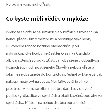
Poradíme vám, jak ho řešit.
Co byste měli vědět o mykóze
Začátek reklamy
Konec reklamy
Mykóza se drží se na sliznicích a v kožních záhybech, na
nohou především v meziprstí, a postihuje také nehty.
Původcem tohoto kožního onemocnění jsou
mikroskopické houby, nejčastěji kvasinka Candida
albicans. Jejich zárodky zůstávají obsažené v odpadlých
kožních šupinách postiženého člověka nebo zvířete, a
jakmile se dostanete do kontaktu s předměty, které užíval,
nákaza může být na světě. Nejrizikovější je vlhké
prostředí, v němž se plísním dobře daří, tedy dřevěné
podložky, dlaždice ve sprchách a okolí bazénů, podlahy ve
sprchách… Máte-li na nohou drobná poranění či