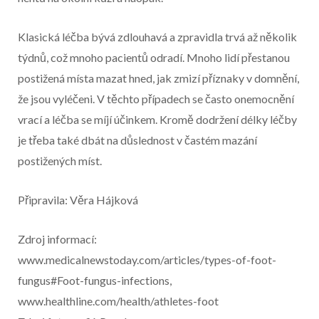
Klasická léčba bývá zdlouhavá a zpravidla trvá až několik
týdnů, což mnoho pacientů odradí. Mnoho lidí přestanou
postižená místa mazat hned, jak zmizí příznaky v domnění,
že jsou vyléčeni. V těchto případech se často onemocnění
vrací a léčba se míjí účinkem. Kromě dodržení délky léčby
je třeba také dbát na důslednost v častém mazání
postižených míst.
Připravila: Věra Hájková
Zdroj informací:
www.medicalnewstoday.com/articles/types-of-foot-
fungus#Foot-fungus-infections,
www.healthline.com/health/athletes-foot