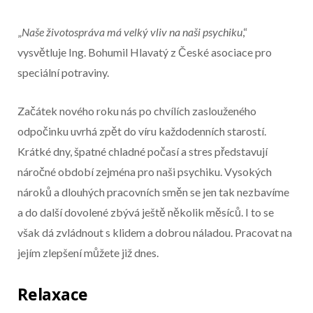
Začátek reklamy
„
Naše životospráva má velký vliv na naši psychiku
,“
Konec reklamy
vysvětluje Ing. Bohumil Hlavatý z České asociace pro
speciální potraviny.
Začátek nového roku nás po chvílích zaslouženého
odpočinku uvrhá zpět do víru každodenních starostí.
Krátké dny, špatné chladné počasí a stres představují
náročné období zejména pro naši psychiku. Vysokých
nároků a dlouhých pracovních směn se jen tak nezbavíme
a do další dovolené zbývá ještě několik měsíců. I to se
však dá zvládnout s klidem a dobrou náladou. Pracovat na
jejím zlepšení můžete již dnes.
Relaxace