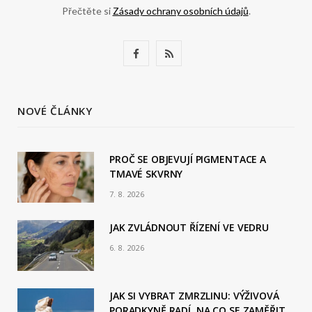
Přečtěte si
Zásady ochrany osobních údajů
.
F
R
a
S
c
S
NOVÉ ČLÁNKY
e
b
PROČ SE OBJEVUJÍ PIGMENTACE A
TMAVÉ SKVRNY
o
7. 8. 2026
o
JAK ZVLÁDNOUT ŘÍZENÍ VE VEDRU
k
6. 8. 2026
JAK SI VYBRAT ZMRZLINU: VÝŽIVOVÁ
PORADKYNĚ RADÍ, NA CO SE ZAMĚŘIT