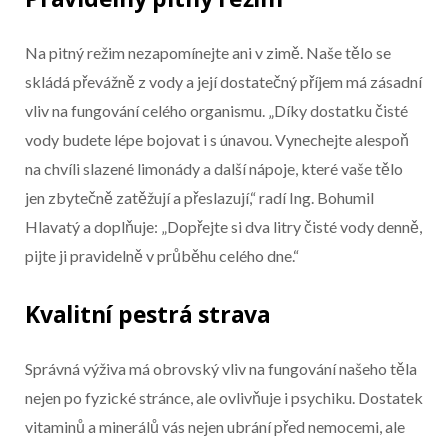
Na pitný režim nezapomínejte ani v zimě. Naše tělo se
skládá převážně z vody a její dostatečný příjem má zásadní
vliv na fungování celého organismu. „Díky dostatku čisté
vody budete lépe bojovat i s únavou. Vynechejte alespoň
na chvíli slazené limonády a další nápoje, které vaše tělo
jen zbytečně zatěžují a přeslazují,“ radí Ing. Bohumil
Hlavatý a doplňuje: „Dopřejte si dva litry čisté vody denně,
pijte ji pravidelně v průběhu celého dne.“
Kvalitní pestrá strava
Správná výživa má obrovský vliv na fungování našeho těla
nejen po fyzické stránce, ale ovlivňuje i psychiku. Dostatek
vitaminů a minerálů vás nejen ubrání před nemocemi, ale