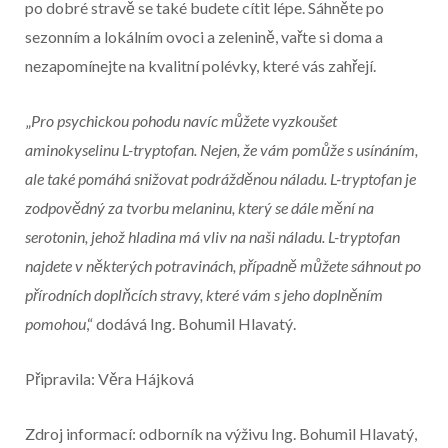
po dobré stravě se také budete cítit lépe. Sáhněte po
sezonním a lokálním ovoci a zelenině, vařte si doma a
nezapomínejte na kvalitní polévky, které vás zahřejí.
„
Pro psychickou pohodu navíc můžete vyzkoušet
aminokyselinu L-tryptofan. Nejen, že vám pomůže s usínáním,
ale také pomáhá snižovat podrážděnou náladu. L-tryptofan je
zodpovědný za tvorbu melaninu, který se dále mění na
serotonin, jehož hladina má vliv na naši náladu. L-tryptofan
najdete v některých potravinách, případně můžete sáhnout po
přírodních doplňcích stravy, které vám s jeho doplněním
pomohou
,“ dodává Ing. Bohumil Hlavatý.
Připravila: Věra Hájková
Zdroj informací: odborník na výživu Ing. Bohumil Hlavatý,