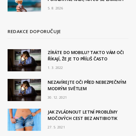
5. 8. 2026
REDAKCE DOPORUČUJE
ZÍRÁTE DO MOBILU? TAKTO VÁM OČI
ŘÍKAJÍ, ŽE JE TO PŘÍLIŠ ČASTO
1. 3. 2022
NEZAVÍREJTE OČI PŘED NEBEZPEČNÝM
MODRÝM SVĚTLEM
30. 12. 2021
JAK ZVLÁDNOUT LETNÍ PROBLÉMY
MOČOVÝCH CEST BEZ ANTIBIOTIK
27. 5. 2021