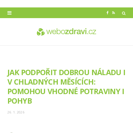
F
R
a
S
c
S
e
b
o
JAK PODPOŘIT DOBROU NÁLADU I
o
V CHLADNÝCH MĚSÍCÍCH:
k
POMOHOU VHODNÉ POTRAVINY I
POHYB
26. 1. 2026