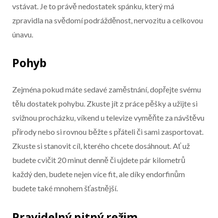
vstávat. Je to právě nedostatek spánku, který má
zpravidla na svědomí podrážděnost, nervozitu a celkovou
únavu.
Pohyb
Zejména pokud máte sedavé zaměstnání, dopřejte svému
tělu dostatek pohybu. Zkuste jít z práce pěšky a užijte si
svižnou procházku, víkend u televize vyměňte za návštěvu
přírody nebo si rovnou běžte s přáteli či sami zasportovat.
Zkuste si stanovit cíl, kterého chcete dosáhnout. Ať už
budete cvičit 20 minut denně či ujdete pár kilometrů
každý den, budete nejen více fit, ale díky endorfinům
budete také mnohem šťastnější.
Pravidelný pitný režim