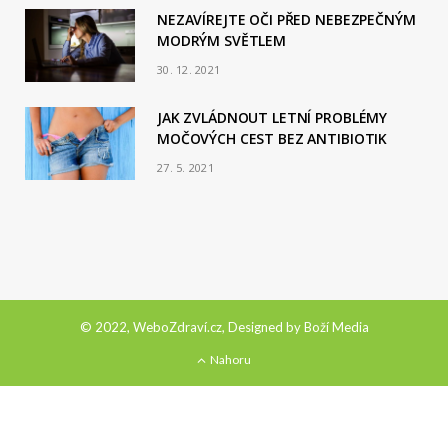
NEZAVÍREJTE OČI PŘED NEBEZPEČNÝM
MODRÝM SVĚTLEM
30. 12. 2021
JAK ZVLÁDNOUT LETNÍ PROBLÉMY
MOČOVÝCH CEST BEZ ANTIBIOTIK
27. 5. 2021
© 2022, WeboZdraví.cz, Designed by
Boží Media
Nahoru