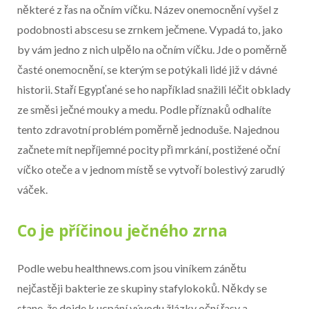
Konec reklamy
některé z řas na očním víčku. Název onemocnění vyšel z
podobnosti abscesu se zrnkem ječmene. Vypadá to, jako
by vám jedno z nich ulpělo na očním víčku. Jde o poměrně
časté onemocnění, se kterým se potýkali lidé již v dávné
historii. Staří Egypťané se ho například snažili léčit obklady
ze směsi ječné mouky a medu. Podle příznaků odhalíte
tento zdravotní problém poměrně jednoduše. Najednou
začnete mít nepříjemné pocity při mrkání, postižené oční
víčko oteče a v jednom místě se vytvoří bolestivý zarudlý
váček.
Co je příčinou ječného zrna
Podle webu healthnews.com jsou viníkem zánětu
nejčastěji bakterie ze skupiny stafylokoků. Někdy se
stane, že dojde k ucpání vývodu žlázky oční řasy a