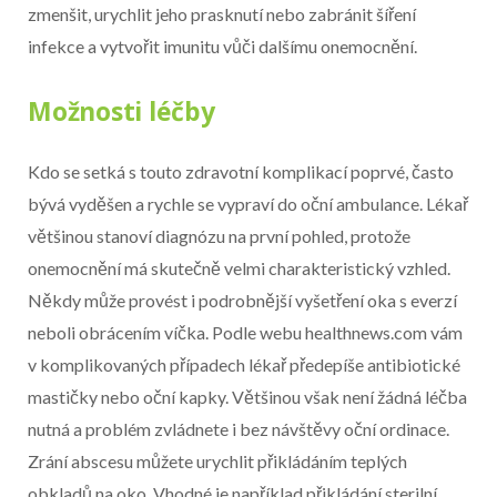
zmenšit, urychlit jeho prasknutí nebo zabránit šíření
infekce a vytvořit imunitu vůči dalšímu onemocnění.
Možnosti léčby
Kdo se setká s touto zdravotní komplikací poprvé, často
bývá vyděšen a rychle se vypraví do oční ambulance. Lékař
většinou stanoví diagnózu na první pohled, protože
onemocnění má skutečně velmi charakteristický vzhled.
Někdy může provést i podrobnější vyšetření oka s everzí
neboli obrácením víčka. Podle webu healthnews.com vám
v komplikovaných případech lékař předepíše antibiotické
mastičky nebo oční kapky. Většinou však není žádná léčba
nutná a problém zvládnete i bez návštěvy oční ordinace.
Zrání abscesu můžete urychlit přikládáním teplých
obkladů na oko. Vhodné je například přikládání sterilní