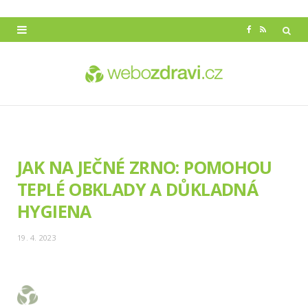
F
R
a
S
c
S
e
b
o
JAK NA JEČNÉ ZRNO: POMOHOU
o
TEPLÉ OBKLADY A DŮKLADNÁ
k
HYGIENA
19. 4. 2023