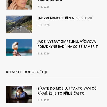
o
7. 8. 2026
o
JAK ZVLÁDNOUT ŘÍZENÍ VE VEDRU
k
6. 8. 2026
JAK SI VYBRAT ZMRZLINU: VÝŽIVOVÁ
PORADKYNĚ RADÍ, NA CO SE ZAMĚŘIT
5. 8. 2026
REDAKCE DOPORUČUJE
ZÍRÁTE DO MOBILU? TAKTO VÁM OČI
ŘÍKAJÍ, ŽE JE TO PŘÍLIŠ ČASTO
1. 3. 2022