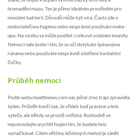
hromadění mazu. Ten je přímo ideálním prostředím pro
množení bakterií. Důvodů může být více. Často jde o
nedostatečnou hygienu nebo nesprávné používání make-
upu. Na vzniku se může podílet i celkové oslabení imunity.
Nemoci nahráváte i tím, že se očí dotýkáte špinavýma
rukama nebo používáte nesprávně ošetřené kontaktní
čočky.
Průběh nemoci
Podle webu healthnews.com nás ječné zrno trápí zpravidla
týden. Průběh končí tak, že vřídek buď praskne a hnis
vyteče, ale někdy se prostě vstřebá. Rozhodně se
nepokoušejte urychlit hojení tím, že budete hnis
vymačkávat. Cílem většiny léčebných metod je zánět