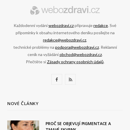
Každodenní vydání
webozdravi.cz
připravuje
redakce
. Své
připomínky k obsahu internetového deníku posílejte na
redakce@webozdravi.cz
,
technické problémy na
podpora@webozdravi.cz
. Reklamní
ceník na vyžádání
obchod@webozdravi.cz
.
Přečtěte si
Zásady ochrany osobních údajů
.
F
R
a
S
c
S
NOVÉ ČLÁNKY
e
b
PROČ SE OBJEVUJÍ PIGMENTACE A
TMAVÉ SKVRNY