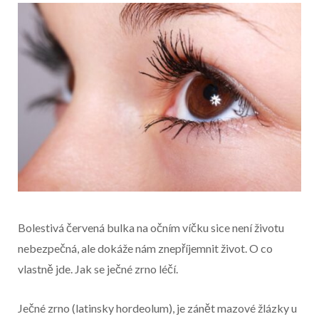
Bolestivá červená bulka na očním víčku sice není životu
nebezpečná, ale dokáže nám znepříjemnit život. O co
vlastně jde. Jak se ječné zrno léčí.
Začátek reklamy
Ječné zrno (latinsky hordeolum), je zánět mazové žlázky u