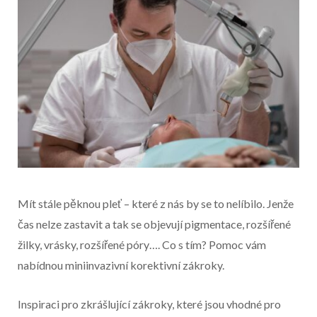
Mít stále pěknou pleť – které z nás by se to nelíbilo. Jenže
čas nelze zastavit a tak se objevují pigmentace, rozšířené
žilky, vrásky, rozšířené póry…. Co s tím? Pomoc vám
nabídnou miniinvazivní korektivní zákroky.
Začátek reklamy
Inspiraci pro zkrášlující zákroky, které jsou vhodné pro