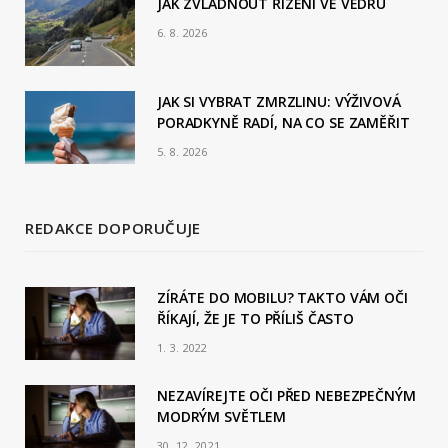
JAK ZVLÁDNOUT ŘÍZENÍ VE VEDRU
k
6. 8. 2026
JAK SI VYBRAT ZMRZLINU: VÝŽIVOVÁ
PORADKYNĚ RADÍ, NA CO SE ZAMĚŘIT
5. 8. 2026
REDAKCE DOPORUČUJE
ZÍRÁTE DO MOBILU? TAKTO VÁM OČI
ŘÍKAJÍ, ŽE JE TO PŘÍLIŠ ČASTO
1. 3. 2022
NEZAVÍREJTE OČI PŘED NEBEZPEČNÝM
MODRÝM SVĚTLEM
30. 12. 2021