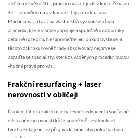
Konec reklamy
pleť žen ve věku 40+, jsme pro vás objevili v knize Žena po
40 – sebevědomá a v kondici. Její autorka, Jana
Martincová, si totiž na vlastní kůži vyzkoušela řadu
procedur, které v knize popisuje a společně s odborníky
detailně rozebírá. Nezapomeňte jen: pokud byste sérii
těchto zákroku rovněž rády absolvovaly, nejprve se
poraďte se specialisty, které z uváděných procedur budou
vhodné právě pro vás.
Frakční resurfacing + laser
nerovností v obličeji
Úkolem tohoto zákroku je barevné sjednocení a současně
odstranění nerovností kůže, souběžně se stimuluje i
tvorba kolagenu, jež přispívá k tomu, aby pokožka byla