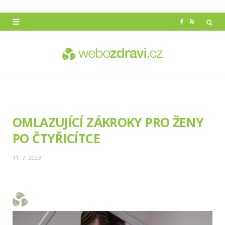
F
R
a
S
c
S
e
b
o
OMLAZUJÍCÍ ZÁKROKY PRO ŽENY
o
PO ČTYŘICÍTCE
k
11. 7. 2023