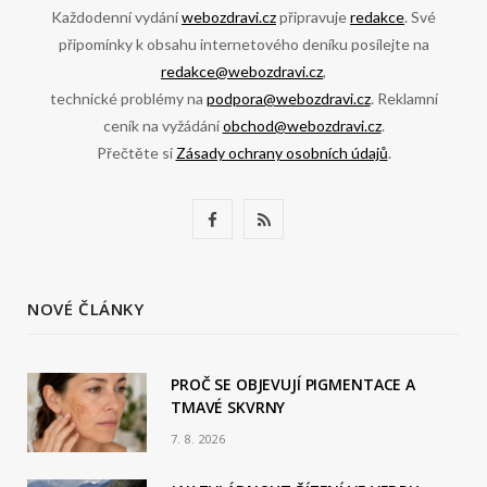
Každodenní vydání
webozdravi.cz
připravuje
redakce
. Své
připomínky k obsahu internetového deníku posílejte na
redakce@webozdravi.cz
,
technické problémy na
podpora@webozdravi.cz
. Reklamní
ceník na vyžádání
obchod@webozdravi.cz
.
Přečtěte si
Zásady ochrany osobních údajů
.
F
R
a
S
c
S
NOVÉ ČLÁNKY
e
b
PROČ SE OBJEVUJÍ PIGMENTACE A
TMAVÉ SKVRNY
o
7. 8. 2026
o