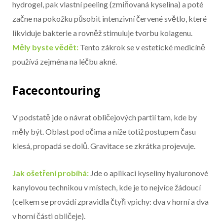
hydrogel, pak vlastní peeling (zmiňovaná kyselina) a poté
začne na pokožku působit intenzivní červené světlo, které
likviduje bakterie a rovněž stimuluje tvorbu kolagenu.
Měly byste vědět:
Tento zákrok se v estetické medicíně
používá zejména na léčbu akné.
Facecontouring
V podstatě jde o návrat obličejových partií tam, kde by
měly být. Oblast pod očima a níže totiž postupem času
klesá, propadá se dolů. Gravitace se zkrátka projevuje.
Jak ošetření probíhá:
Jde o aplikaci kyseliny hyaluronové
kanylovou technikou v místech, kde je to nejvíce žádoucí
(celkem se provádí zpravidla čtyři vpichy: dva v horní a dva
v horní části obličeje).