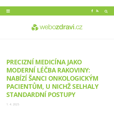
F
R
a
S
c
S
e
b
o
PRECIZNÍ MEDICÍNA JAKO
o
MODERNÍ LÉČBA RAKOVINY:
k
NABÍZÍ ŠANCI ONKOLOGICKÝM
PACIENTŮM, U NICHŽ SELHALY
STANDARDNÍ POSTUPY
1. 4. 2025