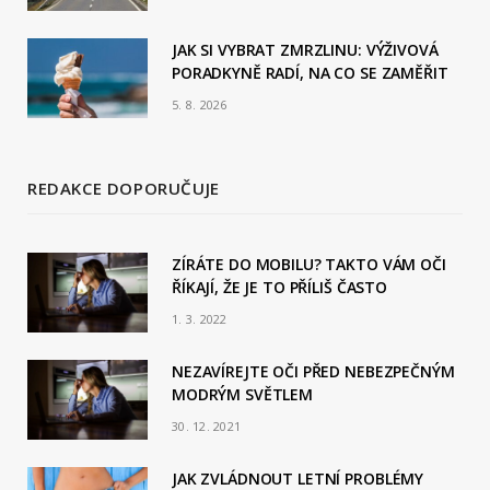
JAK SI VYBRAT ZMRZLINU: VÝŽIVOVÁ
PORADKYNĚ RADÍ, NA CO SE ZAMĚŘIT
5. 8. 2026
REDAKCE DOPORUČUJE
ZÍRÁTE DO MOBILU? TAKTO VÁM OČI
ŘÍKAJÍ, ŽE JE TO PŘÍLIŠ ČASTO
1. 3. 2022
NEZAVÍREJTE OČI PŘED NEBEZPEČNÝM
MODRÝM SVĚTLEM
30. 12. 2021
JAK ZVLÁDNOUT LETNÍ PROBLÉMY