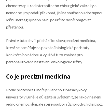
chemoterapii, radioterapii nebo chirurgické zákroky a
nemoc se jim podaří překonat, jiní na současnou dostupnou
léčbu nereagují nebo na ní po určité době reagovat
přestanou.
Začátek reklamy
Právě v tuto chvíli přichází ke slovu precizní medicína,
Konec reklamy
která se zaměřuje na poznání biologické podstaty
konkrétního nádoru a využívá tuto znalost pro
personalizované nastavení onkologické léčby.
Co je precizní medicína
Podle profesora Ondřeje Slabého z Masarykovy
univerzity v Brně je důležité si uvědomit, že rakovina není
jedno onemocnění, ale spíše soubor různorodých diagnóz.