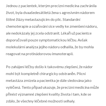
Jednou z pacientek, kterým precizní medicína zachránila
život, byla dvaašedesátiletá žena s agresivním nádorem
štítné žlázy metastazujícím do plic. Standardní
chemoterapie a ozařování sice vedly ke zmenšení nádoru,
ale nedokázaly jej zcela odstranit. Lékaři už pacientce
doporučovali pouze symptomatickou léčbu. Avšak
molekulární analýza jejího nádoru odhalila, že by mohla
reagovat na protinádorovou imunoterapii.
Po zahájení léčby došlo k takovému zlepšení, že nádor
mohl být kompletně chirurgicky odstraněn. Plicní
metastáza zmizela a pacientka je dále sledována jako
vyléčená. Tento případ ukazuje, že precizní medicína může
přinést významné zlepšení kvality života i tam, kde se
zdálo, že všechny léčebné možnosti selhaly.