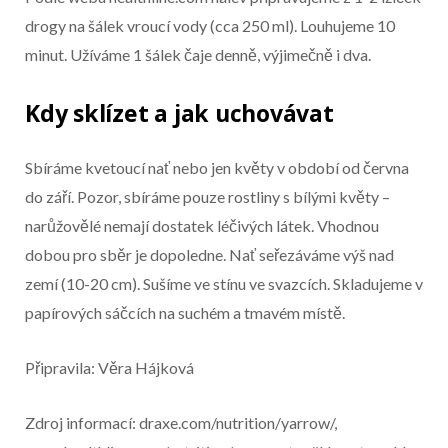
drogy na šálek vroucí vody (cca 250 ml). Louhujeme 10
minut. Užíváme 1 šálek čaje denně, výjimečně i dva.
Kdy sklízet a jak uchovávat
Sbíráme kvetoucí nať nebo jen květy v období od června
do září. Pozor, sbíráme pouze rostliny s bílými květy –
narůžovělé nemají dostatek léčivých látek. Vhodnou
dobou pro sběr je dopoledne. Nať seřezáváme výš nad
zemí (10-20 cm). Sušíme ve stínu ve svazcích. Skladujeme v
papírových sáčcích na suchém a tmavém místě.
Připravila: Věra Hájková
Zdroj informací: draxe.com/nutrition/yarrow/,