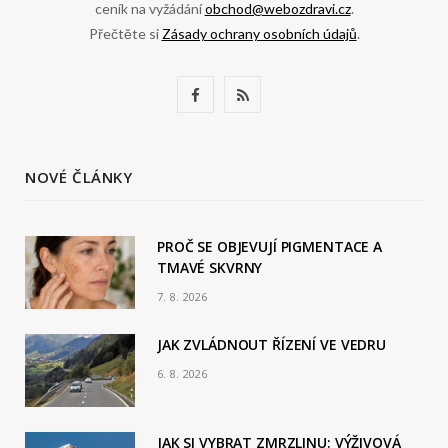
ceník na vyžádání
obchod@webozdravi.cz
.
Přečtěte si
Zásady ochrany osobních údajů
.
F
R
a
S
c
S
NOVÉ ČLÁNKY
e
b
PROČ SE OBJEVUJÍ PIGMENTACE A
TMAVÉ SKVRNY
o
7. 8. 2026
o
JAK ZVLÁDNOUT ŘÍZENÍ VE VEDRU
k
6. 8. 2026
JAK SI VYBRAT ZMRZLINU: VÝŽIVOVÁ