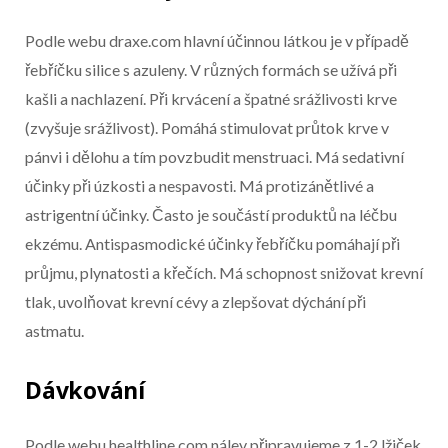
Konec reklamy
Podle webu draxe.com hlavní účinnou látkou je v případě
řebříčku silice s azuleny. V různých formách se užívá při
kašli a nachlazení. Při krvácení a špatné srážlivosti krve
(zvyšuje srážlivost). Pomáhá stimulovat průtok krve v
pánvi i dělohu a tím povzbudit menstruaci. Má sedativní
účinky při úzkosti a nespavosti. Má protizánětlivé a
astrigentní účinky. Často je součástí produktů na léčbu
ekzému. Antispasmodické účinky řebříčku pomáhají při
průjmu, plynatosti a křečích. Má schopnost snižovat krevní
tlak, uvolňovat krevní cévy a zlepšovat dýchání při
astmatu.
Dávkování
Podle webu healthline.com nálev připravujeme z 1-2 lžiček