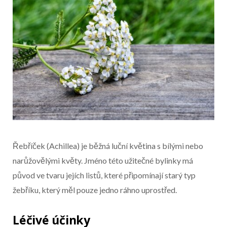
Řebříček (Achillea) je běžná luční květina s bílými nebo
narůžovělými květy. Jméno této užitečné bylinky má
původ ve tvaru jejích listů, které připomínají starý typ
žebříku, který měl pouze jedno ráhno uprostřed.
Léčivé účinky
Začátek reklamy