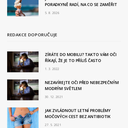
PORADKYNĚ RADÍ, NA CO SE ZAMĚŘIT
5. 8. 2026
REDAKCE DOPORUČUJE
ZÍRÁTE DO MOBILU? TAKTO VÁM OČI
ŘÍKAJÍ, ŽE JE TO PŘÍLIŠ ČASTO
1. 3. 2022
NEZAVÍREJTE OČI PŘED NEBEZPEČNÝM
MODRÝM SVĚTLEM
30. 12. 2021
JAK ZVLÁDNOUT LETNÍ PROBLÉMY
MOČOVÝCH CEST BEZ ANTIBIOTIK
27. 5. 2021