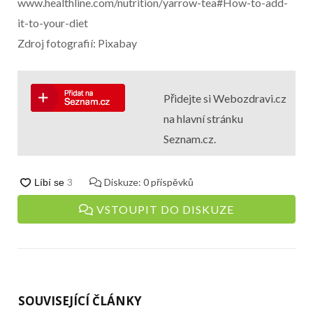
www.healthline.com/nutrition/yarrow-tea#How-to-add-
it-to-your-diet
Zdroj fotografií: Pixabay
Přidejte si Webozdravi.cz
na hlavní stránku
Seznam.cz.
Diskuze:
0
příspěvků
VSTOUPIT DO DISKUZE
SOUVISEJÍCÍ ČLÁNKY