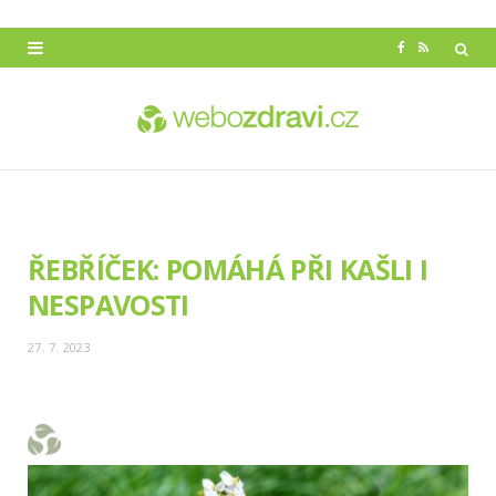
F
R
a
S
c
S
e
b
o
ŘEBŘÍČEK: POMÁHÁ PŘI KAŠLI I
o
NESPAVOSTI
k
27. 7. 2023