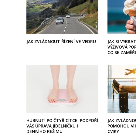
JAK ZVLÁDNOUT ŘÍZENÍ VE VEDRU
JAK SI VYBRA
VÝŽIVOVÁ PO
CO SE ZAMĚŘ
HUBNUTÍ PO ČTYŘICÍTCE: PODPOŘÍ
JAK ZVLÁDNOU
VÁS ÚPRAVA JÍDELNÍČKU I
POMOHOU VH
DENNÍHO REŽIMU
CVIKY