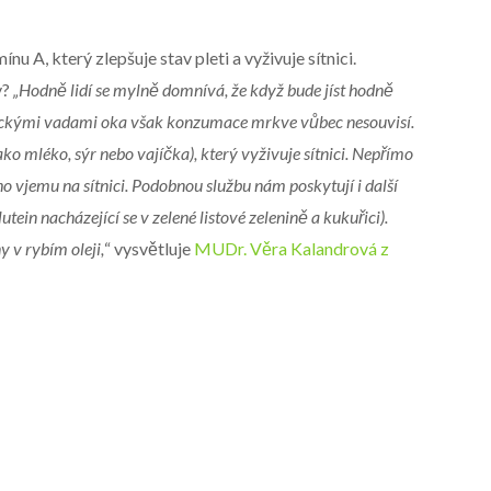
A, který zlepšuje stav pleti a vyživuje sítnici.
y?
„Hodně lidí se mylně domnívá, že když bude jíst hodně
rickými vadami oka však konzumace mrkve vůbec nesouvisí.
o mléko, sýr nebo vajíčka), který vyživuje sítnici. Nepřímo
vjemu na sítnici. Podobnou službu nám poskytují i další
tein nacházející se v zelené listové zelenině a kukuřici).
 v rybím oleji,
“ vysvětluje
MUDr. Věra Kalandrová z