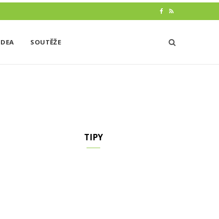
F
R
a
S
IDEA
SOUTĚŽE
c
S
e
b
o
o
k
TIPY