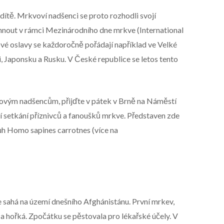
dítě. Mrkvoví nadšenci se proto rozhodli svojí
hnout v rámci Mezinárodního dne mrkve (International
vé oslavy se každoročně pořádají například ve Velké
álii, Japonsku a Rusku. V České republice se letos tento
kvovým nadšencům, přijďte v pátek v Brně na Náměstí
í setkání příznivců a fanoušků mrkve. Představen zde
uh Homo sapines carrotnes (více na
 sahá na území dnešního Afghánistánu. První mrkev,
á a hořká. Zpočátku se pěstovala pro lékařské účely. V