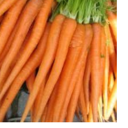
TIPY
SIRUP Z BYLIN NA LŽIČKU DR.
SVATEK