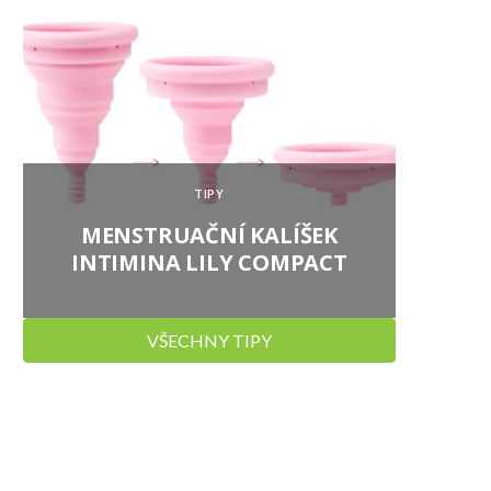
TIPY
MENSTRUAČNÍ KALÍŠEK
SIRU
INTIMINA LILY COMPACT
VŠECHNY TIPY