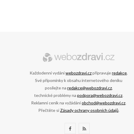
Každodenní vydání
webozdravi.cz
připravuje
redakce
.
Své připomínky k obsahu internetového deníku
posílejte na
redakce@webozdravi.cz
,
technické problémy na
podpora@webozdravi.cz
.
Reklamní ceník na vyžádání
obchod@webozdravi.cz
.
Přečtěte si
Zásady ochrany osobních údajů
.
F
R