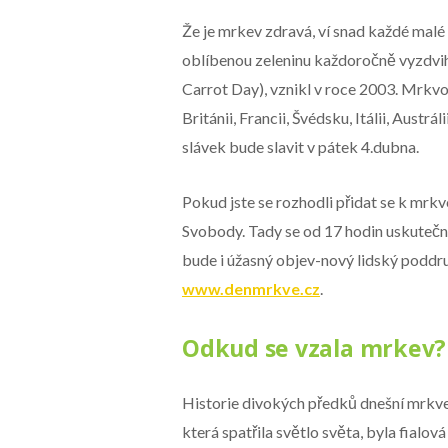
Že je mrkev zdravá, ví snad každé malé 
oblíbenou zeleninu každoročně vyzdvi
Carrot Day), vznikl v roce 2003. Mrkvo
Británii, Francii, Švédsku, Itálii, Austr
slávek bude slavit v pátek 4.dubna.
Pokud jste se rozhodli přidat se k mr
Svobody. Tady se od 17 hodin uskutečn
bude i úžasný objev-nový lidský poddr
www.denmrkve.cz
.
Odkud se vzala mrkev?
Historie divokých předků dnešní mrkve
která spatřila světlo světa, byla fialov