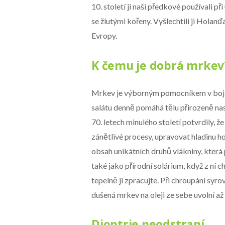
10. století ji naši předkové používali p
se žlutými kořeny. Vyšlechtili ji Holanďan
Evropy.
K čemu je dobrá mrkev
Mrkev je výborným pomocníkem v boji
salátu denně pomáhá tělu přirozeně na
70. letech minulého století potvrdily,
zánětlivé procesy, upravovat hladinu 
obsah unikátních druhů vlákniny, která
také jako přírodní solárium, když z ní c
tepelně ji zpracujte. Při chroupání syr
dušená mrkev na oleji ze sebe uvolní a
Dioptrie neodstraní