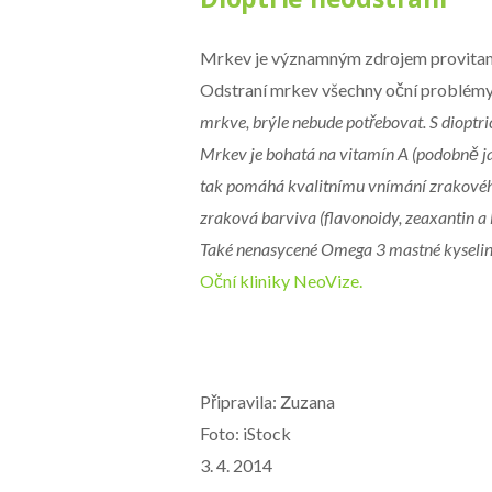
Mrkev je významným zdrojem provitamínu 
Odstraní mrkev všechny oční problém
mrkve, brýle nebude potřebovat. S diopt
Mrkev je bohatá na vitamín A (podobně jak
tak pomáhá kvalitnímu vnímání zrakového 
zraková barviva (flavonoidy, zeaxantin a lu
Také nenasycené Omega 3 mastné kyseliny
Oční kliniky NeoVize.
Připravila: Zuzana
Foto: iStock
3. 4. 2014