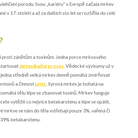
ři ulehčení porodu. Svou „kariéru“ v Evropě začala mrkev
é v 17. století a až za dalších sto let se rozšířila do celé
?
 proti zánětům a toxinům. Jedna porce mrkvového
startovat
detoxikační proces
. Vědecké výzkumy už v
 že jedna středně velká mrkev denně pomáhá zmírňovat
hormonů a činnost
jater
. Syrová mrkev je bohatá na
 pomáhá tělu lépe se zbavovat toxinů. Mrkev funguje
hcete vytěžit co nejvíce betakarotenu a lépe se opálit,
ové mrkve se nám do těla vstřebají pouze 3%, vařená či
ž 39% betakarotenu.