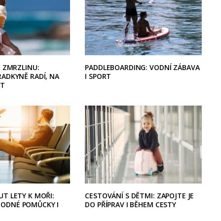
T ZMRZLINU:
PADDLEBOARDING: VODNÍ ZÁBAVA
RADKYNĚ RADÍ, NA
I SPORT
IT
T LETY K MOŘI:
CESTOVÁNÍ S DĚTMI: ZAPOJTE JE
ODNÉ POMŮCKY I
DO PŘÍPRAV I BĚHEM CESTY