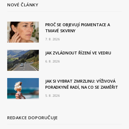
c
S
NOVÉ ČLÁNKY
e
b
PROČ SE OBJEVUJÍ PIGMENTACE A
TMAVÉ SKVRNY
o
7. 8. 2026
o
JAK ZVLÁDNOUT ŘÍZENÍ VE VEDRU
k
6. 8. 2026
JAK SI VYBRAT ZMRZLINU: VÝŽIVOVÁ
PORADKYNĚ RADÍ, NA CO SE ZAMĚŘIT
5. 8. 2026
REDAKCE DOPORUČUJE