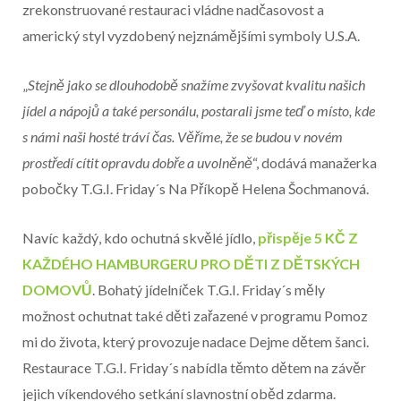
zrekonstruované restauraci vládne nadčasovost a
americký styl vyzdobený nejznámějšími symboly U.S.A.
„
Stejně jako se dlouhodobě snažíme zvyšovat kvalitu našich
jídel a nápojů a také personálu, postarali jsme teď o místo, kde
s námi naši hosté tráví čas. Věříme, že se budou v novém
prostředí cítit opravdu dobře a uvolněně
“, dodává manažerka
pobočky T.G.I. Friday´s Na Příkopě Helena Šochmanová.
Navíc každý, kdo ochutná skvělé jídlo,
přispěje 5 KČ Z
KAŽDÉHO HAMBURGERU PRO DĚTI Z DĚTSKÝCH
DOMOVŮ
. Bohatý jídelníček T.G.I. Friday´s měly
možnost ochutnat také děti zařazené v programu Pomoz
mi do života, který provozuje nadace Dejme dětem šanci.
Restaurace T.G.I. Friday´s nabídla těmto dětem na závěr
jejich víkendového setkání slavnostní oběd zdarma.