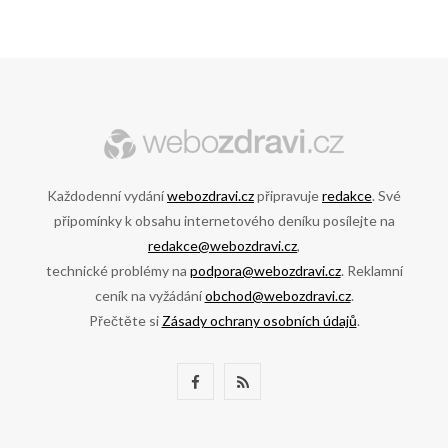
Každodenní vydání
webozdravi.cz
připravuje
redakce
. Své
připomínky k obsahu internetového deníku posílejte na
redakce@webozdravi.cz
,
technické problémy na
podpora@webozdravi.cz
. Reklamní
ceník na vyžádání
obchod@webozdravi.cz
.
Přečtěte si
Zásady ochrany osobních údajů
.
F
R
a
S