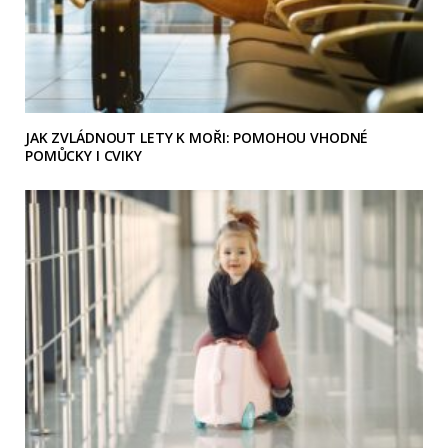
JAK ZVLÁDNOUT LETY K MOŘI: POMOHOU VHODNÉ
POMŮCKY I CVIKY