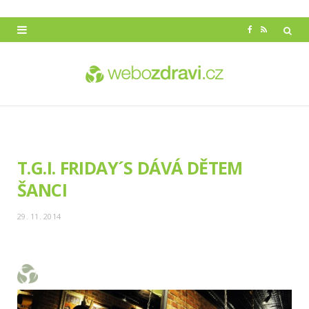
F
R
a
S
c
S
e
b
o
T.G.I. FRIDAY´S DÁVÁ DĚTEM
o
ŠANCI
k
29. 11. 2014