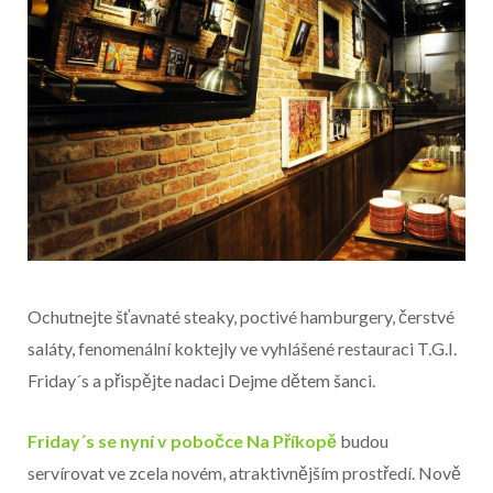
Ochutnejte šťavnaté steaky, poctivé hamburgery, čerstvé
saláty, fenomenální koktejly ve vyhlášené restauraci T.G.I.
Friday´s a přispějte nadaci Dejme dětem šanci.
Začátek reklamy
Friday´s se nyní v pobočce Na Příkopě
budou
Konec reklamy
servírovat ve zcela novém, atraktivnějším prostředí. Nově