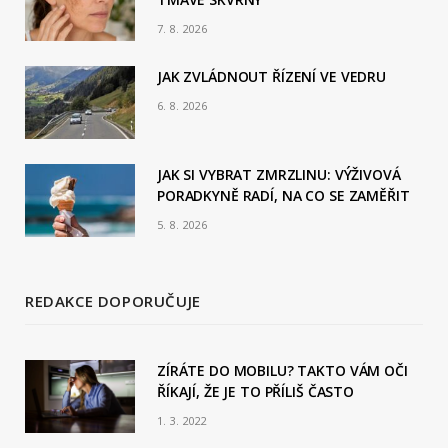
o
7. 8. 2026
o
JAK ZVLÁDNOUT ŘÍZENÍ VE VEDRU
k
6. 8. 2026
JAK SI VYBRAT ZMRZLINU: VÝŽIVOVÁ
PORADKYNĚ RADÍ, NA CO SE ZAMĚŘIT
5. 8. 2026
REDAKCE DOPORUČUJE
ZÍRÁTE DO MOBILU? TAKTO VÁM OČI
ŘÍKAJÍ, ŽE JE TO PŘÍLIŠ ČASTO
1. 3. 2022