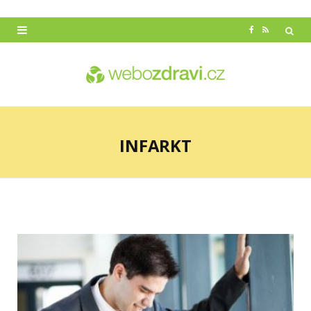
F
R
a
S
c
S
e
b
INFARKT
o
o
k
Začátek reklamy
Konec reklamy