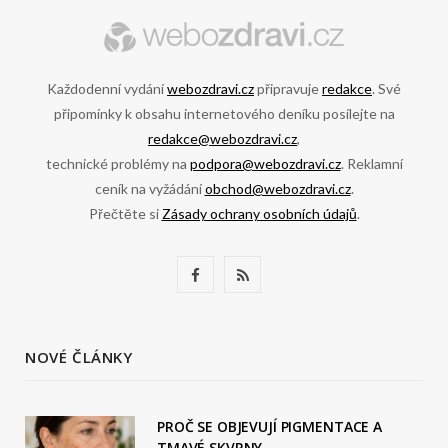
Každodenní vydání
webozdravi.cz
připravuje
redakce
. Své
připomínky k obsahu internetového deníku posílejte na
redakce@webozdravi.cz
,
technické problémy na
podpora@webozdravi.cz
. Reklamní
ceník na vyžádání
obchod@webozdravi.cz
.
Přečtěte si
Zásady ochrany osobních údajů
.
F
R
a
S
c
S
NOVÉ ČLÁNKY
e
b
PROČ SE OBJEVUJÍ PIGMENTACE A
TMAVÉ SKVRNY