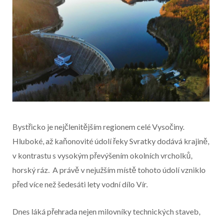
Bystřicko je nejčlenitějším regionem celé Vysočiny.
Hluboké, až kaňonovité údolí řeky Svratky dodává krajině,
v kontrastu s vysokým převýšením okolních vrcholků,
horský ráz. A právě v nejužším místě tohoto údolí vzniklo
před více než šedesáti lety vodní dílo Vír.
Začátek reklamy
Dnes láká přehrada nejen milovníky technických staveb,