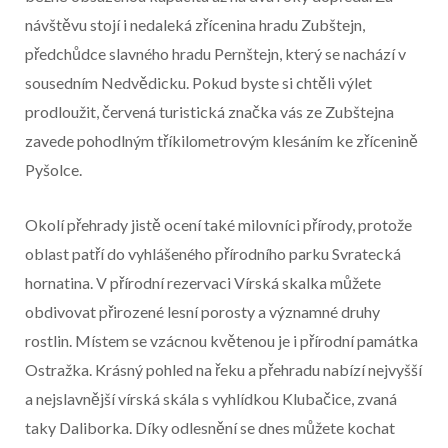
návštěvu stojí i nedaleká zřícenina hradu Zubštejn,
předchůdce slavného hradu Pernštejn, který se nachází v
sousedním Nedvědicku. Pokud byste si chtěli výlet
prodloužit, červená turistická značka vás ze Zubštejna
zavede pohodlným tříkilometrovým klesáním ke zřícenině
Pyšolce.
Okolí přehrady jistě ocení také milovníci přírody, protože
oblast patří do vyhlášeného přírodního parku Svratecká
hornatina. V přírodní rezervaci Vírská skalka můžete
obdivovat přirozené lesní porosty a významné druhy
rostlin. Místem se vzácnou květenou je i přírodní památka
Ostražka. Krásný pohled na řeku a přehradu nabízí nejvyšší
a nejslavnější vírská skála s vyhlídkou Klubačice, zvaná
taky Daliborka. Díky odlesnění se dnes můžete kochat