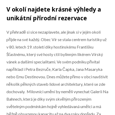
V okolí najdete krásné výhledy a
unikátní přírodní rezervace
V přehradě si sice nezaplavete, ale jinak si v jejím okolí
přijde na své každý. Obec Vír se stala centrem turistiky už
v 80. letech 19. století díky hostinskému Františku
Šťastnému, který své hosty ctil bylinným likérem Vírský
vánek a dalšími specialitami. Ve svém podniku přivítal
například i Petra Bezruče, Karla Čapka, Jana Masaryka
nebo Emu Destinovou. Dnes můžete přímo v obci navštívit
několik pěkných staveb lidové architektury, které se zde
dochovaly. Milovníci umění by neměli vynechat Galerii Na
Bahnech, která je díky svým skvělým přirozeným
světelným podmínkám hojně vyhledávaná umělci a má
běžně obsazenou kapacitu až na dva roky dopředu. Za