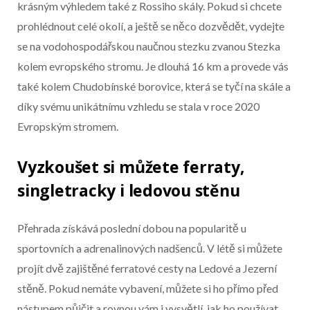
krásným výhledem také z Rossiho skály. Pokud si chcete
prohlédnout celé okolí, a ještě se něco dozvědět, vydejte
se na vodohospodářskou naučnou stezku zvanou Stezka
kolem evropského stromu. Je dlouhá 16 km a provede vás
také kolem Chudobínské borovice, která se tyčí na skále a
díky svému unikátnímu vzhledu se stala v roce 2020
Evropským stromem.
Vyzkoušet si můžete ferraty,
singletracky i ledovou stěnu
Přehrada získává poslední dobou na popularitě u
sportovních a adrenalinových nadšenců. V létě si můžete
projít dvě zajištěné ferratové cesty na Ledové a Jezerní
stěně. Pokud nemáte vybavení, můžete si ho přímo před
nástupem půjčit a rovnou vám i vysvětlí, jak ho používat.