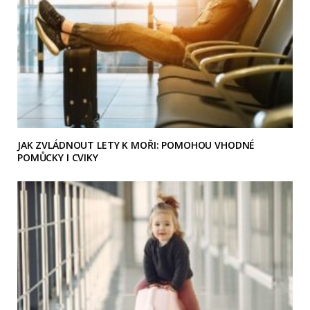
JAK ZVLÁDNOUT LETY K MOŘI: POMOHOU VHODNÉ
POMŮCKY I CVIKY