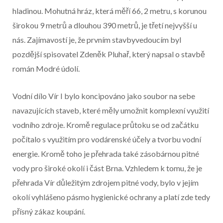
hladinou. Mohutná hráz, která měří 66, 2 metru, s korunou
širokou 9 metrů a dlouhou 390 metrů, je třetí nejvyšší u
nás. Zajímavostí je, že prvním stavbyvedoucím byl
pozdější spisovatel Zdeněk Pluhař, který napsal o stavbě
román Modré údolí.
Vodní dílo Vír I bylo koncipováno jako soubor na sebe
navazujících staveb, které měly umožnit komplexní využití
vodního zdroje. Kromě regulace průtoku se od začátku
počítalo s využitím pro vodárenské účely a tvorbu vodní
energie. Kromě toho je přehrada také zásobárnou pitné
vody pro široké okolí i část Brna. Vzhledem k tomu, že je
přehrada Vír důležitým zdrojem pitné vody, bylo v jejím
okolí vyhlášeno pásmo hygienické ochrany a platí zde tedy
přísný zákaz koupání.