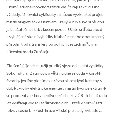
Kromě adrenalinového zážitku vás čekají také krásné
výhledy. Milovníci cyklistiky si můžou vyzkoušet projet
místní singletracky s názvem Traily Vír. Na své si přijdou
jak začátečníci, tak zkušení jezdci. Užijte si třeba sjezd
z vyhlášené skalní vyhlídky Klubačice nebo oboustranný
přírodní trail s transfery po polních cestách mířící na
zříceninu hradu Zubštejn.
Zkušenější jezdci si užijí prudký sjezd od skalní vyhlídky
Sokolí skála. Zatímco po většinu dne se voda v korytě
Svratky jen líně plazí mezi trávou obrostlými kameny, v
době výroby elektrické energie v místní hydroelektrárně
se promění v jednu z nejdivočejších řek v ČR. Toho již řadu
let využívají vodáci ze širokého okolí, kteří v horní části
řeky, v těsné blízkosti hráze Vírské přehrady, vybudovali