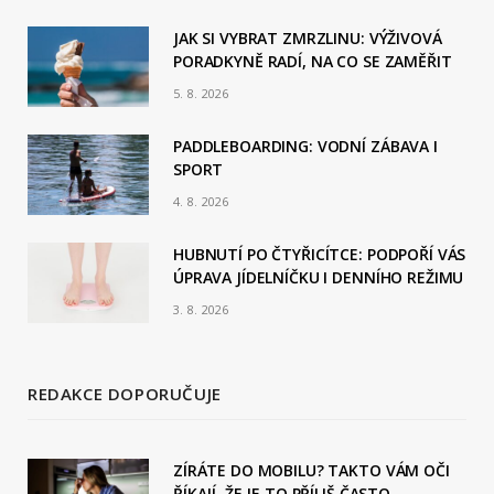
b
JAK SI VYBRAT ZMRZLINU: VÝŽIVOVÁ
PORADKYNĚ RADÍ, NA CO SE ZAMĚŘIT
o
5. 8. 2026
o
PADDLEBOARDING: VODNÍ ZÁBAVA I
k
SPORT
4. 8. 2026
HUBNUTÍ PO ČTYŘICÍTCE: PODPOŘÍ VÁS
ÚPRAVA JÍDELNÍČKU I DENNÍHO REŽIMU
3. 8. 2026
REDAKCE DOPORUČUJE
ZÍRÁTE DO MOBILU? TAKTO VÁM OČI
ŘÍKAJÍ, ŽE JE TO PŘÍLIŠ ČASTO