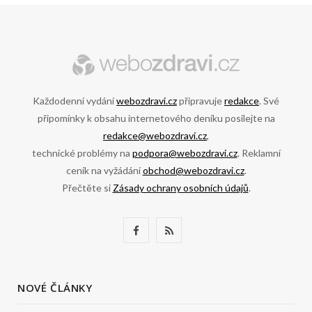
Každodenní vydání
webozdravi.cz
připravuje
redakce
. Své
připomínky k obsahu internetového deníku posílejte na
redakce@webozdravi.cz
,
technické problémy na
podpora@webozdravi.cz
. Reklamní
ceník na vyžádání
obchod@webozdravi.cz
.
Přečtěte si
Zásady ochrany osobních údajů
.
F
R
a
S
c
S
NOVÉ ČLÁNKY
e