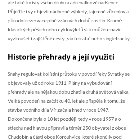
Konec reklamy
ale také turisty všeho druhu a adrenalinové nadšence.
Přijeďte i vy objevit nádherné výhledy, tajemné zříceniny a
přírodní rezervace plné vzácných druhů rostlin. Kromě
klasických pěších nebo cyklovýletů si tu můžete navíc
vyzkoušet i zajištěné cesty „via ferrata“ nebo singletracky.
Historie přehrady a její využití
Snahy regulovat kolísání průtoku v povodí řeky Svratky se
objevovaly už od roku 1911. Plány na vybudování
přehrady ale na nějakou dobu zhatila druhá světová válka.
Velká povodeň na začátku 40. let ale přispěla k tomu, že
stavba vodního díla Vír začala hned v roce 1947.
Dokončena byla o 10 let později, tedy v roce 1957 a o
střechu nad hlavou připravila téměř 250 obyvatel z obce
Chudobín a části obce Korouhvice, které skončily pod