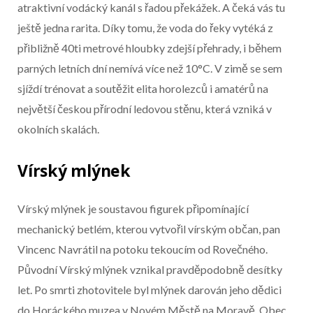
atraktivní vodácký kanál s řadou překážek. A čeká vás tu
ještě jedna rarita. Díky tomu, že voda do řeky vytéká z
přibližně 40ti metrové hloubky zdejší přehrady, i během
parných letních dní nemívá více než 10°C. V zimě se sem
sjíždí trénovat a soutěžit elita horolezců i amatérů na
největší českou přírodní ledovou stěnu, která vzniká v
okolních skalách.
Vírský mlýnek
Vírský mlýnek je soustavou figurek připomínající
mechanický betlém, kterou vytvořil vírským občan, pan
Vincenc Navrátil na potoku tekoucím od Rovečného.
Původní Vírský mlýnek vznikal pravděpodobně desítky
let. Po smrti zhotovitele byl mlýnek darován jeho dědici
do Horáckého muzea v Novém Městě na Moravě. Obec