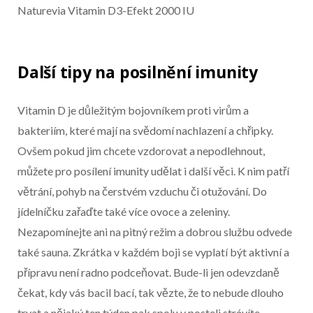
Naturevia Vitamin D3-Efekt 2000 IU
Další tipy na posilnění imunity
Vitamin D je důležitým bojovníkem proti virům a
bakteriím, které mají na svědomí nachlazení a chřipky.
Ovšem pokud jim chcete vzdorovat a nepodlehnout,
můžete pro posílení imunity udělat i další věci. K nim patří
větrání, pohyb na čerstvém vzduchu či otužování. Do
jídelníčku zařaďte také více ovoce a zeleniny.
Nezapomínejte ani na pitný režim a dobrou službu odvede
také sauna. Zkrátka v každém boji se vyplatí být aktivní a
přípravu není radno podceňovat. Bude-li jen odevzdaně
čekat, kdy vás bacil bací, tak vězte, že to nebude dlouho
trvat a nějaký ten týden pak spolu v posteli strávíte.