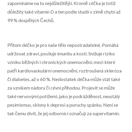
Konec reklamy
zapomínáme na to nejdůležitější. Kromě céčka je totiž
důležitý také vitamin D a ten podle studií v zimě chybí až
99 % dospělých Čechů.
Přitom déčko je pro naše tělo nepostradatelné. Pomáhá
udržovat zdraví, posiluje imunitu a kosti. Snižuje riziko
vzniku běžných i chronických onemocnění, mezi které
patří kardiovaskulární onemocnění, roztroušená skleróza
či diabetes, až o 60 %. Nedostatek déčka může stát také
za vznikem nádoru či cévní příhodou. Projevit se může
také nervovými potížemi, jako je podrážděnost, neustálý
pesimismus, sklony k depresi a poruchy spánku. Není se
tak čemu divit, že jej odborníci označují za supervitamin.