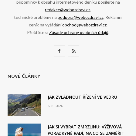
připomínky k obsahu internetového deníku posílejte na
redakce@webozdravi.cz
,
technické problémy na
podpora@webozdravi.cz
. Reklamní
ceník na vyžádání
obchod@webozdravi.cz
.
Přečtěte si
Zásady ochrany osobních údajů
.
F
R
a
S
c
S
NOVÉ ČLÁNKY
e
b
JAK ZVLÁDNOUT ŘÍZENÍ VE VEDRU
6. 8. 2026
o
o
JAK SI VYBRAT ZMRZLINU: VÝŽIVOVÁ
k
PORADKYNĚ RADÍ, NA CO SE ZAMĚŘIT