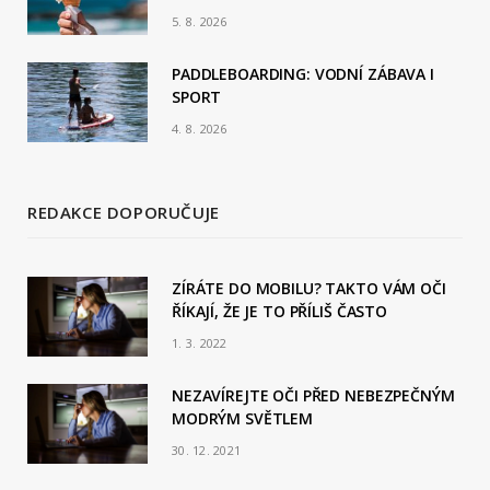
5. 8. 2026
PADDLEBOARDING: VODNÍ ZÁBAVA I
SPORT
4. 8. 2026
REDAKCE DOPORUČUJE
ZÍRÁTE DO MOBILU? TAKTO VÁM OČI
ŘÍKAJÍ, ŽE JE TO PŘÍLIŠ ČASTO
1. 3. 2022
NEZAVÍREJTE OČI PŘED NEBEZPEČNÝM
MODRÝM SVĚTLEM
30. 12. 2021