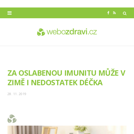
F
R
a
S
c
S
e
b
o
ZA OSLABENOU IMUNITU MŮŽE V
o
ZIMĚ I NEDOSTATEK DÉČKA
k
28. 11. 2019