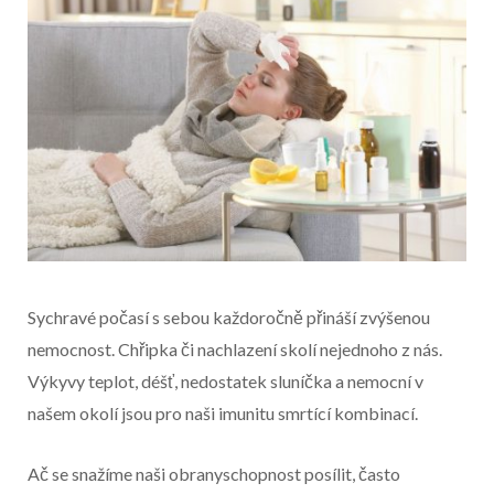
Sychravé počasí s sebou každoročně přináší zvýšenou
nemocnost. Chřipka či nachlazení skolí nejednoho z nás.
Výkyvy teplot, déšť, nedostatek sluníčka a nemocní v
našem okolí jsou pro naši imunitu smrtící kombinací.
Začátek reklamy
Ač se snažíme naši obranyschopnost posílit, často