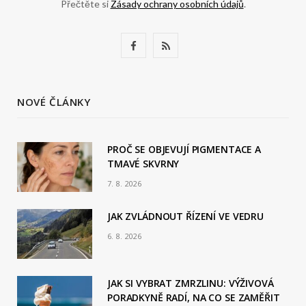
Přečtěte si
Zásady ochrany osobních údajů
.
F
R
a
S
c
S
NOVÉ ČLÁNKY
e
b
PROČ SE OBJEVUJÍ PIGMENTACE A
TMAVÉ SKVRNY
o
7. 8. 2026
o
JAK ZVLÁDNOUT ŘÍZENÍ VE VEDRU
k
6. 8. 2026
JAK SI VYBRAT ZMRZLINU: VÝŽIVOVÁ
PORADKYNĚ RADÍ, NA CO SE ZAMĚŘIT