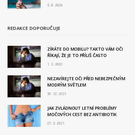
5. 8. 2026
REDAKCE DOPORUČUJE
ZÍRÁTE DO MOBILU? TAKTO VÁM OČI
ŘÍKAJÍ, ŽE JE TO PŘÍLIŠ ČASTO
1. 3. 2022
NEZAVÍREJTE OČI PŘED NEBEZPEČNÝM
MODRÝM SVĚTLEM
30. 12. 2021
JAK ZVLÁDNOUT LETNÍ PROBLÉMY
MOČOVÝCH CEST BEZ ANTIBIOTIK
27. 5. 2021