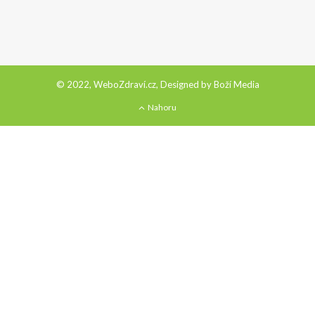
© 2022, WeboZdraví.cz, Designed by
Boží Media
Nahoru