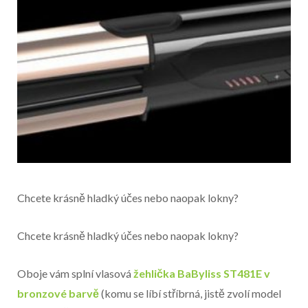
Chcete krásně hladký účes nebo naopak lokny?
Začátek reklamy
Chcete krásně hladký účes nebo naopak lokny?
Konec reklamy
Oboje vám splní vlasová
žehlička BaByliss ST481E v
bronzové barvě
(komu se líbí stříbrná, jistě zvolí model