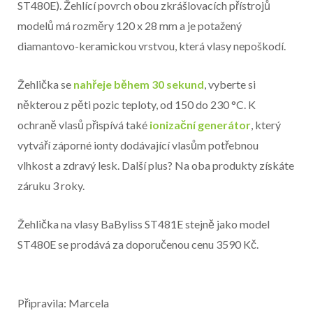
ST480E). Žehlící povrch obou zkrášlovacích přístrojů
modelů má rozměry 120 x 28 mm a je potažený
diamantovo-keramickou vrstvou, která vlasy nepoškodí.
Žehlička se
nahřeje během 30 sekund
, vyberte si
některou z pěti pozic teploty, od 150 do 230 °C. K
ochraně vlasů přispívá také
ionizační generátor
, který
vytváří záporné ionty dodávající vlasům potřebnou
vlhkost a zdravý lesk. Další plus? Na oba produkty získáte
záruku 3 roky.
Žehlička na vlasy BaByliss ST481E stejně jako model
ST480E se prodává za doporučenou cenu 3590 Kč.
Připravila: Marcela