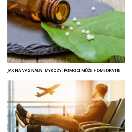
JAK NA VAGINÁLNÍ MYKÓZY: POMOCI MŮŽE HOMEOPATIE