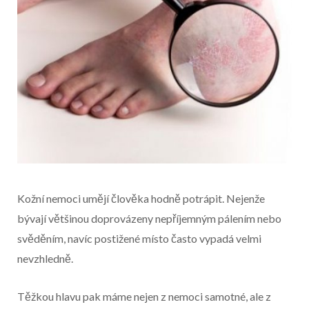
Kožní nemoci umějí člověka hodně potrápit. Nejenže
bývají většinou doprovázeny nepříjemným pálením nebo
svěděním, navíc postižené místo často vypadá velmi
nevzhledně.
Začátek reklamy
Těžkou hlavu pak máme nejen z nemoci samotné, ale z