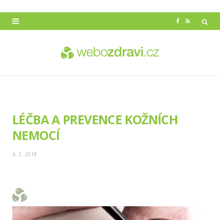
F
R
a
S
c
S
e
b
o
LÉČBA A PREVENCE KOŽNÍCH
o
NEMOCÍ
k
6. 2. 2018