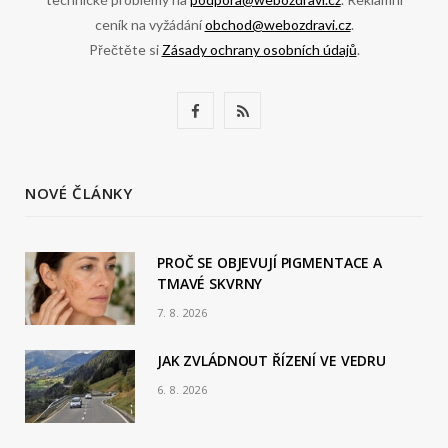
ceník na vyžádání
obchod@webozdravi.cz
.
Přečtěte si
Zásady ochrany osobních údajů
.
F
R
a
S
c
S
NOVÉ ČLÁNKY
e
b
PROČ SE OBJEVUJÍ PIGMENTACE A
TMAVÉ SKVRNY
o
7. 8. 2026
o
JAK ZVLÁDNOUT ŘÍZENÍ VE VEDRU
k
6. 8. 2026