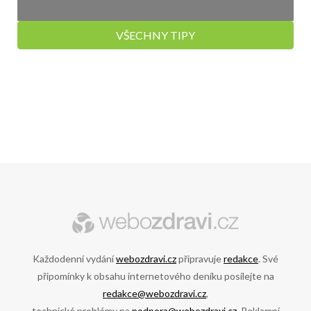
VŠECHNY TIPY
Každodenní vydání
webozdravi.cz
připravuje
redakce
. Své
připomínky k obsahu internetového deníku posílejte na
redakce@webozdravi.cz
,
technické problémy na
podpora@webozdravi.cz
. Reklamní