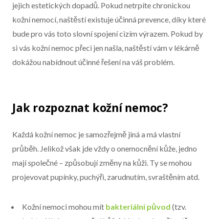
Konec reklamy
jejich estetických dopadů. Pokud netrpíte chronickou
kožní nemocí, naštěstí existuje účinná prevence, díky které
bude pro vás toto slovní spojení cizím výrazem. Pokud by
si vás kožní nemoc přeci jen našla, naštěstí vám v lékárně
dokážou nabídnout účinné řešení na váš problém.
Jak rozpoznat kožní nemoc?
Každá kožní nemoc je samozřejmě jiná a má vlastní
průběh. Jelikož však jde vždy o onemocnění kůže, jedno
mají společné – způsobují změny na kůži. Ty se mohou
projevovat pupínky, puchýři, zarudnutím, svraštěním atd.
Kožní nemoci mohou mít
bakteriální původ
(tzv.