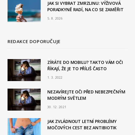
JAK SI VYBRAT ZMRZLINU: VÝŽIVOVÁ
PORADKYNĚ RADÍ, NA CO SE ZAMĚŘIT
5. 8. 2026
REDAKCE DOPORUČUJE
ZÍRÁTE DO MOBILU? TAKTO VÁM OČI
ŘÍKAJÍ, ŽE JE TO PŘÍLIŠ ČASTO
1. 3. 2022
NEZAVÍREJTE OČI PŘED NEBEZPEČNÝM
MODRÝM SVĚTLEM
30. 12. 2021
JAK ZVLÁDNOUT LETNÍ PROBLÉMY
MOČOVÝCH CEST BEZ ANTIBIOTIK