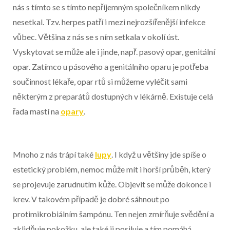
nás s tímto se s tímto nepříjemným společníkem nikdy
nesetkal. Tzv. herpes patří i mezi nejrozšířenější infekce
vůbec. Většina z nás se s ním setkala v okolí úst.
Vyskytovat se může ale i jinde, např. pasový opar, genitální
opar. Zatímco u pásového a genitálního oparu je potřeba
součinnost lékaře, opar rtů si můžeme vyléčit sami
některým z preparátů dostupných v lékárně. Existuje celá
řada mastí na
opary
.
Mnoho z nás trápí také
lupy
. I když u většiny jde spíše o
estetický problém, nemoc může mít i horší průběh, který
se projevuje zarudnutím kůže. Objevit se může dokonce i
krev. V takovém případě je dobré sáhnout po
protimikrobiálním šampónu. Ten nejen zmírňuje svědění a
zklidňuje pokožku, ale také ji posiluje a tím pomáhá