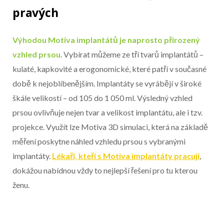
pravých
Výhodou Motiva implantátů je naprosto přirozený
vzhled prsou
. Vybírat můžeme ze tří tvarů implantátů –
kulaté, kapkovité a erogonomické, které patří v současné
době k nejoblíbenějším. Implantáty se vyrábějí v široké
škále velikostí – od 105 do 1 050 ml. Výsledný vzhled
prsou ovlivňuje nejen tvar a velikost implantátu, ale i tzv.
projekce. Využít lze Motiva 3D simulaci, která na základě
měření poskytne náhled vzhledu prsou s vybranými
implantáty.
Lékaři, kteří s Motiva implantáty pracují
,
dokážou nabídnou vždy to nejlepší řešení pro tu kterou
ženu.