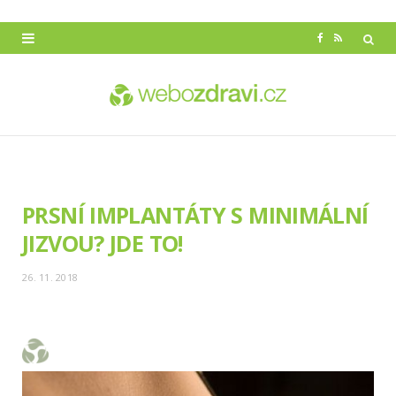
F
R
a
S
c
S
e
b
o
PRSNÍ IMPLANTÁTY S MINIMÁLNÍ
o
JIZVOU? JDE TO!
k
26. 11. 2018