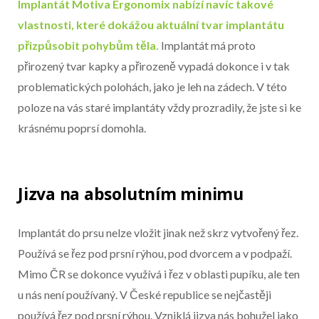
Implantát Motiva Ergonomix nabízí navíc takové
vlastnosti, které dokážou aktuální tvar implantátu
přizpůsobit pohybům těla.
Implantát má proto
přirozený tvar kapky a přirozeně vypadá dokonce i v tak
problematických polohách, jako je leh na zádech. V této
poloze na vás staré implantáty vždy prozradily, že jste si ke
krásnému poprsí domohla.
Jizva na absolutním minimu
Implantát do prsu nelze vložit jinak než skrz vytvořený řez.
Používá se řez pod prsní rýhou, pod dvorcem a v podpaží.
Mimo ČR se dokonce využívá i řez v oblasti pupíku, ale ten
u nás není používaný. V České republice se nejčastěji
používá řez pod prsní rýhou. Vzniklá jizva nás bohužel jako