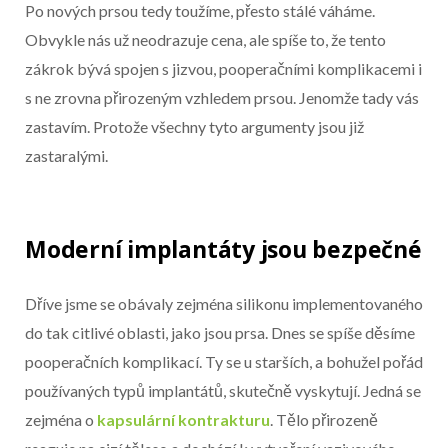
Začátek reklamy
Po nových prsou tedy toužíme, přesto stálé váháme.
Konec reklamy
Obvykle nás už neodrazuje cena, ale spíše to, že tento
zákrok bývá spojen s jizvou, pooperačními komplikacemi i
s ne zrovna přirozeným vzhledem prsou. Jenomže tady vás
zastavím. Protože všechny tyto argumenty jsou již
zastaralými.
Moderní implantáty jsou bezpečné
Dříve jsme se obávaly zejména silikonu implementovaného
do tak citlivé oblasti, jako jsou prsa. Dnes se spíše děsíme
pooperačních komplikací. Ty se u starších, a bohužel pořád
používaných typů implantátů, skutečně vyskytují. Jedná se
zejména o
kapsulární kontrakturu
. Tělo přirozeně