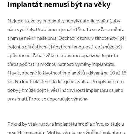
Implantát nemusí být na věky
Nejde o to, že by implantáty nebyly natolik kvalitní, aby
nám vydržely. Problémem je naše tělo. To se v čase mění a
s ním se mění i naše prsa. Dochází k tomu v těhotenství, při
kojení, s přírůstkem či úbytkem hmotnosti, což může být
způsobeno třeba i věkem a postmenopauzou. Je proto
třeba počítat i s možnou nutností výměny implantátu.
Navíc, obecně je životnost implantátů udávaná na 10 až 15
let. Na kontrolách se sleduje jeho kvalita. Po uplynutí této
doby již může dojít k větší náchylnosti implantátu na jeho
prasknutí. Proto se doporučuje výměna.
Pokud by však ruptura implantátu hrozila dříve, existuje u
prsních implantátu Motiva záruka na výměnu implantátu, a