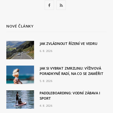
F
R
a
S
c
S
NOVÉ ČLÁNKY
e
b
JAK ZVLÁDNOUT ŘÍZENÍ VE VEDRU
6. 8. 2026
o
o
JAK SI VYBRAT ZMRZLINU: VÝŽIVOVÁ
k
PORADKYNĚ RADÍ, NA CO SE ZAMĚŘIT
5. 8. 2026
PADDLEBOARDING: VODNÍ ZÁBAVA I
SPORT
4. 8. 2026