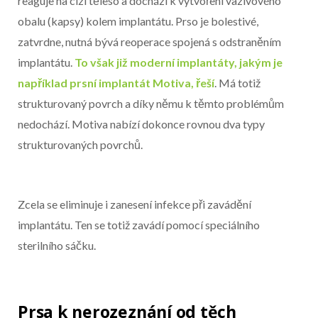
reaguje na cizí těleso a dochází k vytvoření vazivového
obalu (kapsy) kolem implantátu. Prso je bolestivé,
zatvrdne, nutná bývá reoperace spojená s odstraněním
implantátu.
To však již moderní implantáty, jakým je
například prsní implantát Motiva, řeší
. Má totiž
strukturovaný povrch a díky němu k těmto problémům
nedochází. Motiva nabízí dokonce rovnou dva typy
strukturovaných povrchů.
Zcela se eliminuje i zanesení infekce při zavádění
implantátu. Ten se totiž zavádí pomocí speciálního
sterilního sáčku.
Prsa k nerozeznání od těch