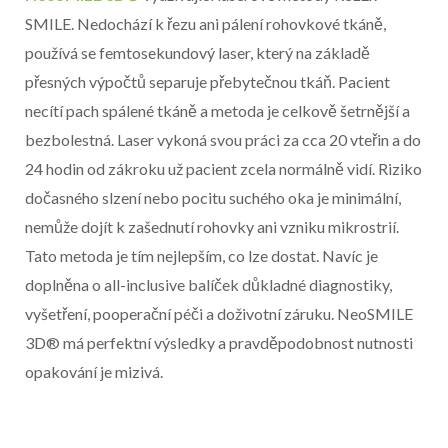
SMILE. Nedochází k řezu ani pálení rohovkové tkáně,
používá se femtosekundový laser, který na základě
přesných výpočtů separuje přebytečnou tkáň. Pacient
necítí pach spálené tkáně a metoda je celkově šetrnější a
bezbolestná. Laser vykoná svou práci za cca 20 vteřin a do
24 hodin od zákroku už pacient zcela normálně vidí. Riziko
dočasného slzení nebo pocitu suchého oka je minimální,
nemůže dojít k zašednutí rohovky ani vzniku mikrostrií.
Tato metoda je tím nejlepším, co lze dostat. Navíc je
doplněna o all-inclusive balíček důkladné diagnostiky,
vyšetření, pooperační péči a doživotní záruku. NeoSMILE
3D® má perfektní výsledky a pravděpodobnost nutnosti
opakování je mizivá.