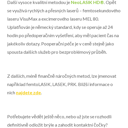
Další vysoce kvalitní metodou je
NeoLASIK HD®
. Opět
se využívá rychlých a přesných laserů – femtosekundového
laseru VisuMax a excimerového laseru MEL 80.
Uplatňován je německý standard, kdy se operuje až 24
hodin po předoperačním vyšetření, aby měl pacient čas na
jakékoliv dotazy. Pooperační péče je v ceně stejně jako
spousta dalších služeb pro bezproblémový průběh.
Z dalších, méně finančně náročných metod, lze jmenovat
například femtoLASIK, LASEK, PRK. Bližší informace o
nich
najdete zde
.
Potřebujete vědět ještě něco, nebo už jste se rozhodli
definitivně odložit brýle a zahodit kontaktní čočky?