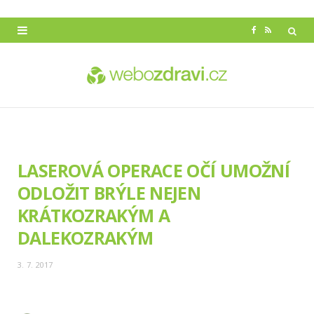
F
R
a
S
c
S
e
b
o
LASEROVÁ OPERACE OČÍ UMOŽNÍ
o
ODLOŽIT BRÝLE NEJEN
k
KRÁTKOZRAKÝM A
DALEKOZRAKÝM
3. 7. 2017