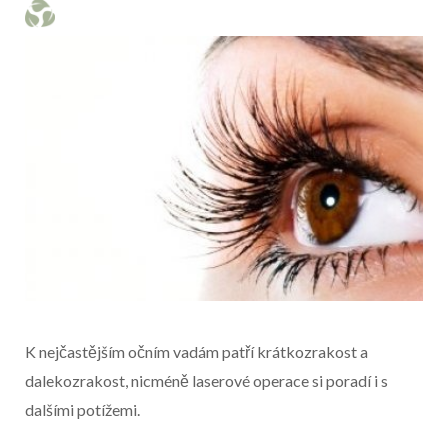
K nejčastějším očním vadám patří krátkozrakost a
dalekozrakost, nicméně laserové operace si poradí i s
dalšími potížemi.