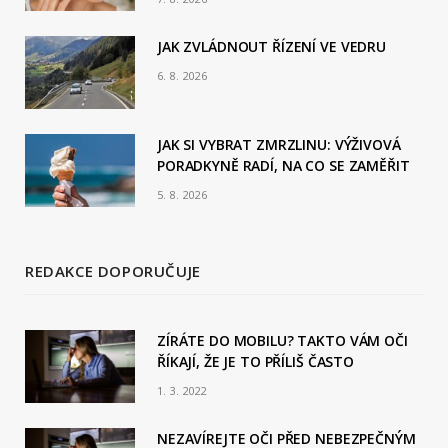
o
JAK ZVLÁDNOUT ŘÍZENÍ VE VEDRU
k
6. 8. 2026
JAK SI VYBRAT ZMRZLINU: VÝŽIVOVÁ
PORADKYNĚ RADÍ, NA CO SE ZAMĚŘIT
5. 8. 2026
REDAKCE DOPORUČUJE
ZÍRÁTE DO MOBILU? TAKTO VÁM OČI
ŘÍKAJÍ, ŽE JE TO PŘÍLIŠ ČASTO
1. 3. 2022
NEZAVÍREJTE OČI PŘED NEBEZPEČNÝM