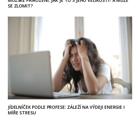
MUŽSKÉ PŘIROZENÍ: JAK JE TO S JEHO VELIKOSTÍ? A MŮŽE
SE ZLOMIT?
JÍDELNÍČEK PODLE PROFESE: ZÁLEŽÍ NA VÝDEJI ENERGIE I
MÍŘE STRESU