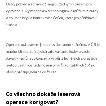
Začátek reklamy
Ostrý pohled a zdravé oči nejsou žádným luxusem pro
Konec reklamy
vyvolené. Díky moderním technologiím je může mít každý.
A to i bez brýlí a kontaktních čoček, které jen přidělávají
starosti.
Operace očí laserem jsou dnes dostupné každému. V ČR je
mnoho klinik nabízejících tuto variantu léčby a často
dávají klientům dokonce na výběr z levnějších a dražších
metod. Jestli vás tedy nošení brýlí či kontaktních čoček
příliš obtěžuje, není na co čekat.
Co všechno dokáže laserová
operace korigovat?