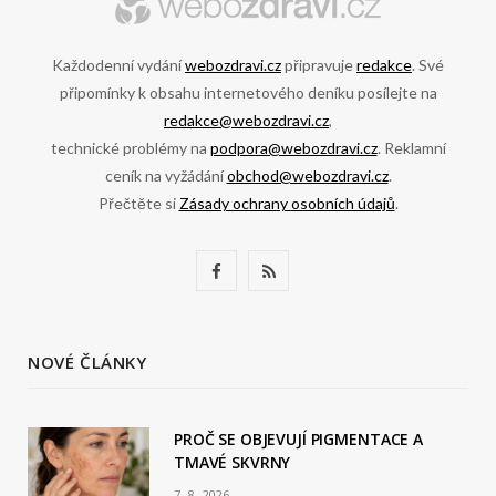
Každodenní vydání
webozdravi.cz
připravuje
redakce
. Své
připomínky k obsahu internetového deníku posílejte na
redakce@webozdravi.cz
,
technické problémy na
podpora@webozdravi.cz
. Reklamní
ceník na vyžádání
obchod@webozdravi.cz
.
Přečtěte si
Zásady ochrany osobních údajů
.
F
R
a
S
c
S
NOVÉ ČLÁNKY
e
b
PROČ SE OBJEVUJÍ PIGMENTACE A
TMAVÉ SKVRNY
o
7. 8. 2026