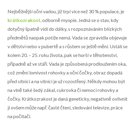
Nejběžnější oční vadou, jíž trpí více než 30 % populace, je
krátkozrakost
, odborně myopie. Jedná se o stav, kdy
dotyčný špatně vidí do dálky, s rozpoznáváním blízkých
předmětů naopak potíže nemá. Vada se zpravidla objevuje
v dětství nebo v pubertě a s růstem se ještě mění. Ustálí se
kolem 20. – 25. roku života, pak se horší v těhotenství,
případně až ve stáří. Vada je způsobená prodloužením oka,
což změní lomivost rohovky a oční čočky, obraz dopadá
před sítnici a na sítnici je už rozostřený. Někdy mohou být
na vině také šedý zákal, cukrovka či nemoci rohovky a
čočky. Krátkozrakost je daná geneticky, negativně ovlivnit
ji ovšem může např. časté čtení, sledování televize, práce
na počítači.