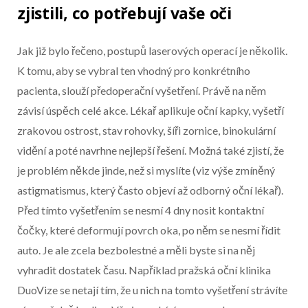
zjistili, co potřebují vaše oči
Jak již bylo řečeno, postupů laserových operací je několik.
K tomu, aby se vybral ten vhodný pro konkrétního
pacienta, slouží předoperační vyšetření. Právě na něm
závisí úspěch celé akce. Lékař aplikuje oční kapky, vyšetří
zrakovou ostrost, stav rohovky, šíři zornice, binokulární
vidění a poté navrhne nejlepší řešení. Možná také zjistí, že
je problém někde jinde, než si myslíte (viz výše zmíněný
astigmatismus, který často objeví až odborný oční lékař).
Před tímto vyšetřením se nesmí 4 dny nosit kontaktní
čočky, které deformují povrch oka, po něm se nesmí řídit
auto. Je ale zcela bezbolestné a měli byste si na něj
vyhradit dostatek času. Například pražská oční klinika
DuoVize se netají tím, že u nich na tomto vyšetření strávíte