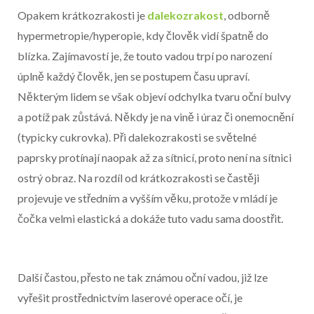
Opakem krátkozrakosti je
dalekozrakost
, odborně
hypermetropie/hyperopie, kdy člověk vidí špatně do
blízka. Zajímavostí je, že touto vadou trpí po narození
úplně každý člověk, jen se postupem času upraví.
Některým lidem se však objeví odchylka tvaru oční bulvy
a potíž pak zůstává. Někdy je na vině i úraz či onemocnění
(typicky cukrovka). Při dalekozrakosti se světelné
paprsky protínají naopak až za sítnicí, proto není na sítnici
ostrý obraz. Na rozdíl od krátkozrakosti se častěji
projevuje ve středním a vyšším věku, protože v mládí je
čočka velmi elastická a dokáže tuto vadu sama doostřit.
Další častou, přesto ne tak známou oční vadou, již lze
vyřešit prostřednictvím laserové operace očí, je