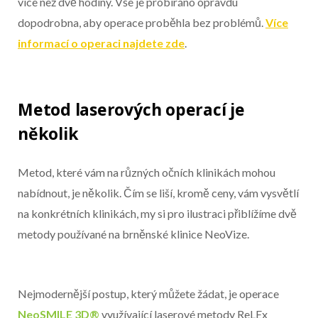
více než dvě hodiny. Vše je probíráno opravdu
dopodrobna, aby operace proběhla bez problémů.
Více
informací o operaci najdete zde
.
Metod laserových operací je
několik
Metod, které vám na různých očních klinikách mohou
nabídnout, je několik. Čím se liší, kromě ceny, vám vysvětlí
na konkrétních klinikách, my si pro ilustraci přiblížíme dvě
metody používané na brněnské klinice NeoVize.
Nejmodernější postup, který můžete žádat, je operace
NeoSMILE 3D®
využívající laserové metody ReLEx