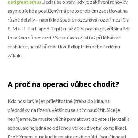
astigmatismus
. Jedná se o stav, kdy je zakřivení rohovky
asymetrické a postižený má proto problém zaostřovat na
různé detaily – například špatně rozeznává rozdíl mezi 3 a
8, M a H, P a F apod. Trpí jím až 60 % populace, většina lidí
to ovšem vůbec neví. Vše se často zjistí až při lékařské
prohlídce, na niž přichází kvůli dioptriím nebo šedému
zákalu.
A proč na operaci vůbec chodit?
Kdo nosí brýle jen příležitostně (třeba do kina, na
přednášky, na řízení), většinou se s tím naučí žít. Sice je
nepříjemné, že musíte věčně pamatovat, abyste si je vzali s
sebou, ale nejedná se o žádnou velkou životní komplikaci.
Problémem je, pokud je musíte nosit pořád. Jsou činnosti,