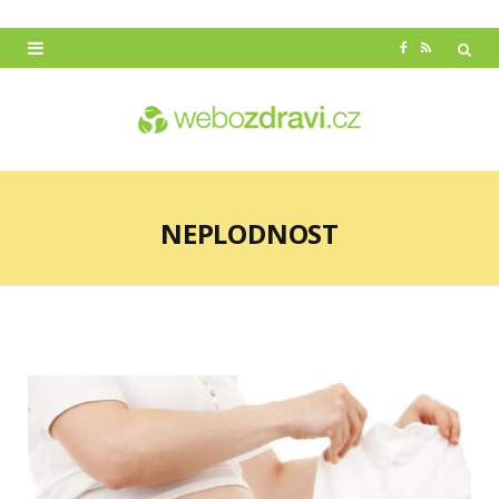
F
R
a
S
c
S
e
b
NEPLODNOST
o
o
k
Začátek reklamy
Konec reklamy