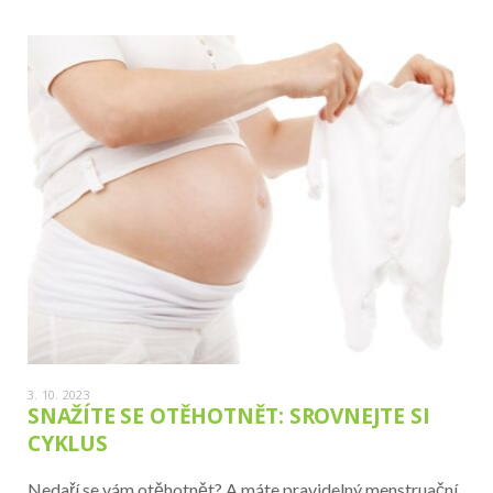
3. 10. 2023
SNAŽÍTE SE OTĚHOTNĚT: SROVNEJTE SI
CYKLUS
Nedaří se vám otěhotnět? A máte pravidelný menstruační