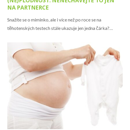
(NE)PLODNOST: NENECHÁVEJTE TO JEN
NA PARTNERCE
Snažíte se o miminko, ale i více než po roce se na
těhotenských testech stále ukazuje jen jedna čárka?…