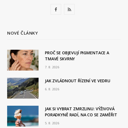
F
R
a
S
c
S
NOVÉ ČLÁNKY
e
b
PROČ SE OBJEVUJÍ PIGMENTACE A
TMAVÉ SKVRNY
o
7. 8. 2026
o
JAK ZVLÁDNOUT ŘÍZENÍ VE VEDRU
k
6. 8. 2026
JAK SI VYBRAT ZMRZLINU: VÝŽIVOVÁ
PORADKYNĚ RADÍ, NA CO SE ZAMĚŘIT
5. 8. 2026