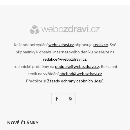
Každodenní vydání
webozdravi.cz
připravuje
redakce
. Své
připomínky k obsahu internetového deníku posílejte na
redakce@webozdravi.cz
,
technické problémy na
podpora@webozdravi.cz
. Reklamní
ceník na vyžádání
obchod@webozdravi.cz
.
Přečtěte si
Zásady ochrany osobních údajů
.
F
R
a
S
c
S
NOVÉ ČLÁNKY