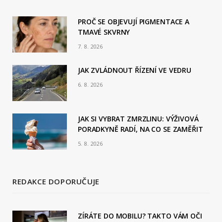
e
b
PROČ SE OBJEVUJÍ PIGMENTACE A
TMAVÉ SKVRNY
o
7. 8. 2026
o
JAK ZVLÁDNOUT ŘÍZENÍ VE VEDRU
k
6. 8. 2026
JAK SI VYBRAT ZMRZLINU: VÝŽIVOVÁ
PORADKYNĚ RADÍ, NA CO SE ZAMĚŘIT
5. 8. 2026
REDAKCE DOPORUČUJE
ZÍRÁTE DO MOBILU? TAKTO VÁM OČI