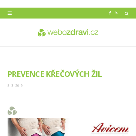
F
R
a
S
c
S
e
b
o
PREVENCE KŘEČOVÝCH ŽIL
o
8. 3. 2019
k