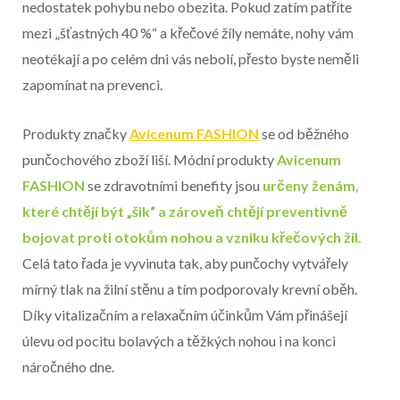
nedostatek pohybu nebo obezita. Pokud zatím patříte
mezi „šťastných 40 %“ a křečové žíly nemáte, nohy vám
neotékají a po celém dni vás nebolí, přesto byste neměli
zapomínat na prevenci.
Produkty značky
Avicenum FASHION
se od běžného
punčochového zboží liší. Módní produkty
Avicenum
FASHION
se zdravotními benefity jsou
určeny ženám,
které chtějí být „šik“ a zároveň chtějí preventivně
bojovat proti otokům nohou a vzniku křečových žil.
Celá tato řada je vyvinuta tak, aby punčochy vytvářely
mírný tlak na žilní stěnu a tím podporovaly krevní oběh.
Díky vitalizačním a relaxačním účinkům Vám přinášejí
úlevu od pocitu bolavých a těžkých nohou i na konci
náročného dne.