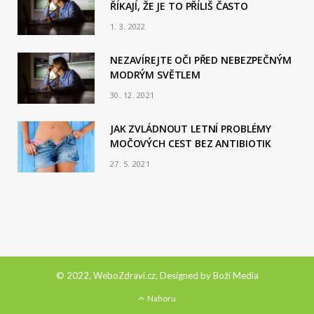
ŘÍKAJÍ, ŽE JE TO PŘÍLIŠ ČASTO
1. 3. 2022
NEZAVÍREJTE OČI PŘED NEBEZPEČNÝM
MODRÝM SVĚTLEM
30. 12. 2021
JAK ZVLÁDNOUT LETNÍ PROBLÉMY
MOČOVÝCH CEST BEZ ANTIBIOTIK
27. 5. 2021
© 2022, WeboZdraví.cz, Designed by
Boží Media
Nahoru