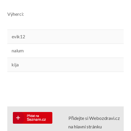
Výherci:
evik12
nalum
kija
Přidejte si Webozdravi.cz
na hlavní stránku