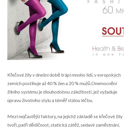
Křečové žíly v dnešní době trápí mnoho lidí, v evropských
zemích postihuje až 40 % žen a 20 % mužů.Onemocnění
žilního systému je dlouhodobou záležitostí, jež vyžaduje
úpravu životního stylu a téměř stálou léčbu.
Začátek reklamy
Mezi nejčastější faktory, na jejichž základě se křečové žíly
Konec reklamy
tvoří, patří dědičnost, statická zátěž, sedavé zaměstnání,