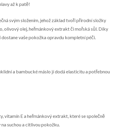
lavy až k patě!
ečná svým složením, jehož základ tvoří přírodní složky
, olivový olej, heřmánkový extrakt či mořská sůl. Díky
í dostane vaše pokožka opravdu kompletní péči.
uklidní a bambucké máslo jí dodá elasticitu a potřebnou
y, vitamín E a heřmánkový extrakt, které se společně
y na suchou a citlivou pokožku.