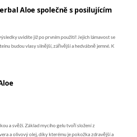
Herbal Aloe společně s posilujícím
ýsledky uvidíte již po prvním použití! Jejich lámavost se
einu budou vlasy silnější, zářivější a hedvábně jemné. K
Aloe
ou a svěží. Základ mycího gelu tvoří složení z
 vera a olivový olej, díky kterému je pokožka zdravější a