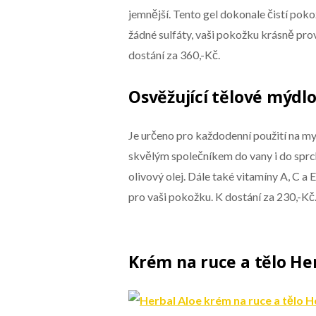
jemnější. Tento gel dokonale čistí pok
žádné sulfáty, vaši pokožku krásně prov
dostání za 360,-Kč.
Osvěžující tělové mýdl
Je určeno pro každodenní použití na myt
skvělým společníkem do vany i do sprchy
olivový olej. Dále také vitamíny A, C a 
pro vaši pokožku. K dostání za 230,-Kč
Krém na ruce a tělo He