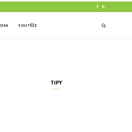
F
R
a
S
IDEA
SOUTĚŽE
c
S
e
b
o
o
k
TIPY