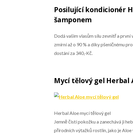
Posilující kondicionér 
šamponem
Dodá vašim vlasům sílu zevnitř a první v
zmírní až o 90 % a díky pšeničnému prot
dostání za 340,-Kč.
Mycí tělový gel Herbal 
Herbal Aloe mycí tělový gel
Jemně čistí pokožku a zanechává ji hebk
přírodních výtažků rostlin, jako je Aloe