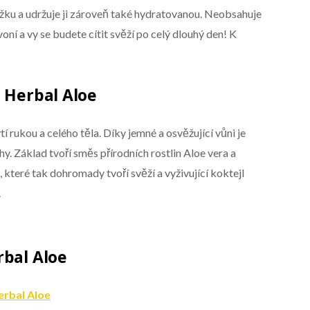
ožku a udržuje ji zároveň také hydratovanou. Neobsahuje
oní a vy se budete cítit svěží po celý dlouhý den! K
o Herbal Aloe
í rukou a celého těla. Díky jemné a osvěžující vůni je
. Základ tvoří směs přírodních rostlin Aloe vera a
E, které tak dohromady tvoří svěží a vyživující koktejl
.
rbal Aloe