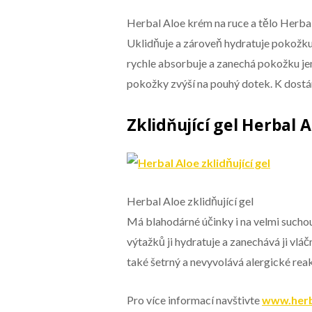
Herbal Aloe krém na ruce a tělo Herba
Uklidňuje a zároveň hydratuje pokožku
rychle absorbuje a zanechá pokožku jem
pokožky zvýší na pouhý dotek. K dostán
Zklidňující gel Herbal A
Herbal Aloe zklidňující gel
Má blahodárné účinky i na velmi sucho
výtažků ji hydratuje a zanechává ji vl
také šetrný a nevyvolává alergické reak
Pro více informací navštivte
www.herba