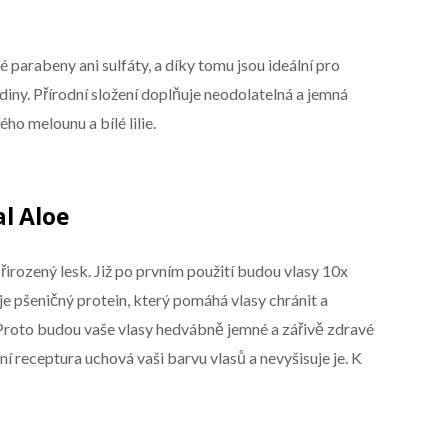
parabeny ani sulfáty, a díky tomu jsou ideální pro
diny. Přírodní složení doplňuje neodolatelná a jemná
o melounu a bílé lilie.
l Aloe
přirozený lesk. Již po prvním použití budou vlasy 10x
e pšeničný protein, který pomáhá vlasy chránit a
Proto budou vaše vlasy hedvábně jemné a zářivě zdravé
ní receptura uchová vaši barvu vlasů a nevyšisuje je. K