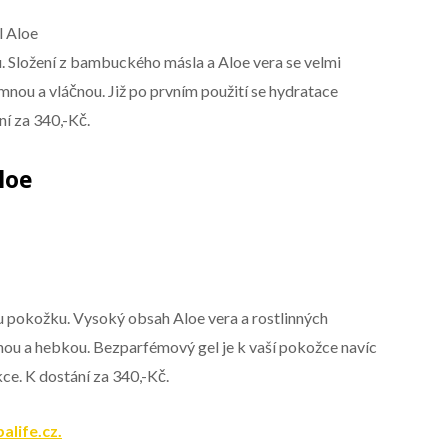
l Aloe
. Složení z bambuckého másla a Aloe vera se velmi
nou a vláčnou. Již po prvním použití se hydratace
í za 340,-Kč.
loe
u pokožku. Vysoký obsah Aloe vera a rostlinných
áčnou a hebkou. Bezparfémový gel je k vaší pokožce navíc
ce. K dostání za 340,-Kč.
life.cz.