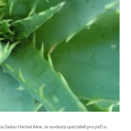
TIPY
SIRUP Z BYLIN NA LŽIČKU DR.
SVATEK
u řadou Herbal Aloe. Je vyvinutá speciálně pro péči o