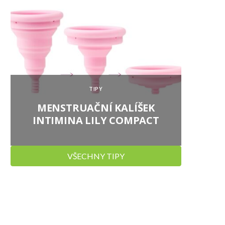
TIPY
MENSTRUAČNÍ KALÍŠEK
SIRU
INTIMINA LILY COMPACT
VŠECHNY TIPY