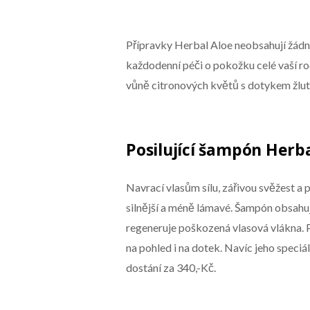
Přípravky Herbal Aloe neobsahují žádné 
každodenní péči o pokožku celé vaší ro
vůně citronových květů s dotykem žlutéh
Posilující šampón Herba
Navrací vlasům sílu, zářivou svěžest a 
silnější a méně lámavé. Šampón obsahuj
regeneruje poškozená vlasová vlákna. 
na pohled i na dotek. Navíc jeho speciál
dostání za 340,-Kč.