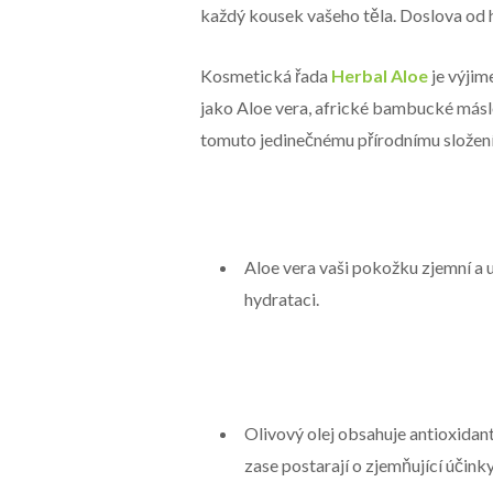
každý kousek vašeho těla. Doslova od h
Kosmetická řada
Herbal Aloe
je výjim
jako Aloe vera, africké bambucké máslo
tomuto jedinečnému přírodnímu složen
Aloe vera vaši pokožku zjemní a 
hydrataci.
Olivový olej obsahuje antioxidant
zase postarají o zjemňující účink