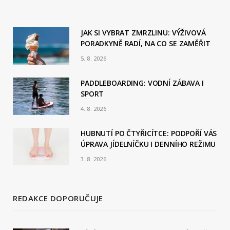
e
b
JAK SI VYBRAT ZMRZLINU: VÝŽIVOVÁ
PORADKYNĚ RADÍ, NA CO SE ZAMĚŘIT
o
5. 8. 2026
o
PADDLEBOARDING: VODNÍ ZÁBAVA I
k
SPORT
4. 8. 2026
HUBNUTÍ PO ČTYŘICÍTCE: PODPOŘÍ VÁS
ÚPRAVA JÍDELNÍČKU I DENNÍHO REŽIMU
3. 8. 2026
REDAKCE DOPORUČUJE