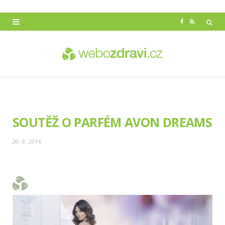
F
R
a
S
c
S
e
b
o
SOUTĚŽ O PARFÉM AVON DREAMS
o
20. 8. 2016
k