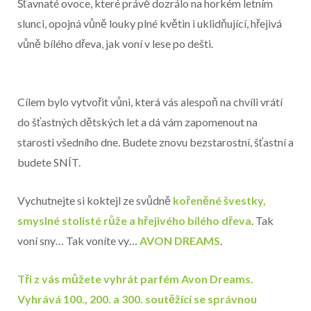
Šťavnaté ovoce, které právě dozrálo na horkém letním
slunci, opojná vůně louky plné květin i uklidňující, hřejivá
vůně bílého dřeva, jak voní v lese po dešti.
Cílem bylo vytvořit vůni, která vás alespoň na chvíli vrátí
do šťastných dětských let a dá vám zapomenout na
starosti všedního dne. Budete znovu bezstarostní, šťastní a
budete SNÍT.
Vychutnejte si koktejl ze svůdně
kořeněné švestky,
smyslné stolisté růže a hřejivého bílého dřeva
. Tak
voní sny… Tak voníte vy…
AVON DREAMS
.
Tři z vás můžete vyhrát parfém Avon Dreams.
Vyhrává 100., 200. a 300. soutěžící se správnou