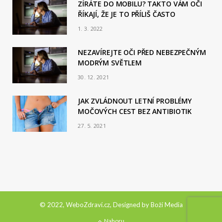
ZÍRÁTE DO MOBILU? TAKTO VÁM OČI
ŘÍKAJÍ, ŽE JE TO PŘÍLIŠ ČASTO
1. 3. 2022
NEZAVÍREJTE OČI PŘED NEBEZPEČNÝM
MODRÝM SVĚTLEM
30. 12. 2021
JAK ZVLÁDNOUT LETNÍ PROBLÉMY
MOČOVÝCH CEST BEZ ANTIBIOTIK
27. 5. 2021
© 2022, WeboZdraví.cz, Designed by
Boží Media
Nahoru