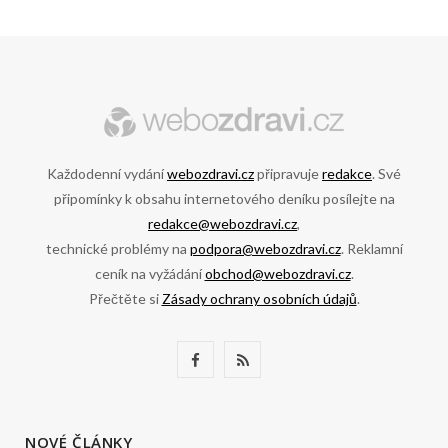
Každodenní vydání
webozdravi.cz
připravuje
redakce
. Své
připomínky k obsahu internetového deníku posílejte na
redakce@webozdravi.cz
,
technické problémy na
podpora@webozdravi.cz
. Reklamní
ceník na vyžádání
obchod@webozdravi.cz
.
Přečtěte si
Zásady ochrany osobních údajů
.
F
R
a
S
c
S
NOVÉ ČLÁNKY