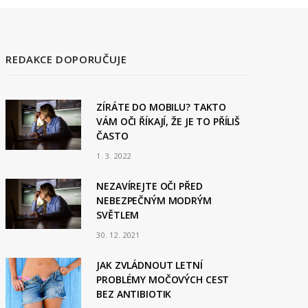
REDAKCE DOPORUČUJE
ZÍRÁTE DO MOBILU? TAKTO
VÁM OČI ŘÍKAJÍ, ŽE JE TO PŘÍLIŠ
ČASTO
1. 3. 2022
NEZAVÍREJTE OČI PŘED
NEBEZPEČNÝM MODRÝM
SVĚTLEM
30. 12. 2021
JAK ZVLÁDNOUT LETNÍ
PROBLÉMY MOČOVÝCH CEST
BEZ ANTIBIOTIK