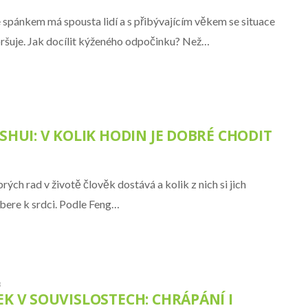
e spánkem má spousta lidí a s přibývajícím věkem se situace
oršuje. Jak docílit kýženého odpočinku? Než…
SHUI: V KOLIK HODIN JE DOBRÉ CHODIT
rých rad v životě člověk dostává a kolik z nich si jich
bere k srdci. Podle Feng…
3
K V SOUVISLOSTECH: CHRÁPÁNÍ I