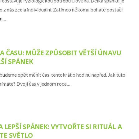
ředstavuje fyziologickou potřebu člověka. Délka spánku je
o z nás zcela individuální. Zatímco někomu bohatě postačí
in…
A ČASU: MŮŽE ZPŮSOBIT VĚTŠÍ ÚNAVU
ŠÍ SPÁNEK
 budeme opět měnit čas, tentokrát o hodinu napřed. Jak tuto
ímáte? Dvojí čas v jednom roce…
A LEPŠÍ SPÁNEK: VYTVOŘTE SI RITUÁL A
TE SVĚTLO