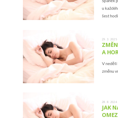
Spánek p
u každéh
šest hod
29. 3. 2025
ZMĚN
A HOR
V neděli
změnu vn
28. 8. 2024
JAK N
OMEZ