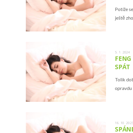
Potíže s
ještě zh
5. 1. 2024
FENG 
SPÁT
Tolik dob
opravdu 
16. 10. 202
SPÁNE