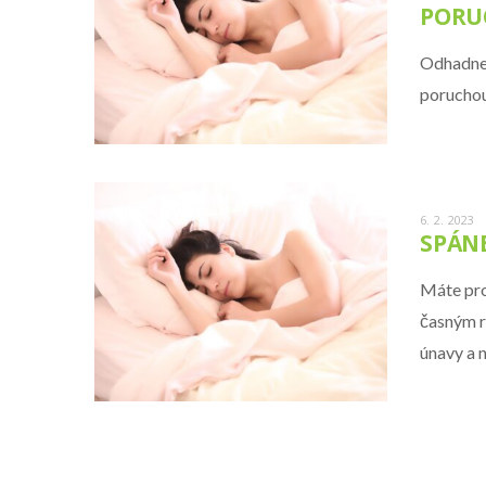
PORU
Odhadnet
poruchou
6. 2. 2023
SPÁNE
Máte pro
časným r
únavy a 