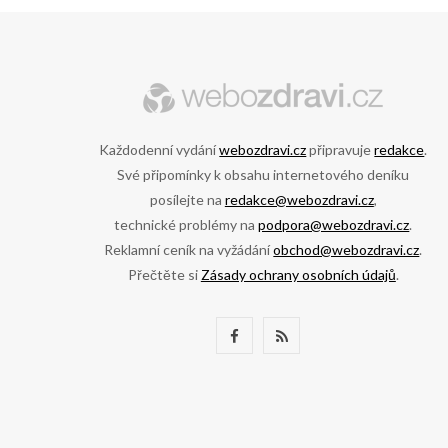
Každodenní vydání
webozdravi.cz
připravuje
redakce
.
Své připomínky k obsahu internetového deníku
posílejte na
redakce@webozdravi.cz
,
technické problémy na
podpora@webozdravi.cz
.
Reklamní ceník na vyžádání
obchod@webozdravi.cz
.
Přečtěte si
Zásady ochrany osobních údajů
.
F
R
a
S
c
S
e