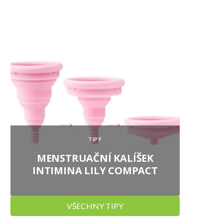
TIPY
MENSTRUAČNÍ KALÍŠEK
SIRU
INTIMINA LILY COMPACT
VŠECHNY TIPY