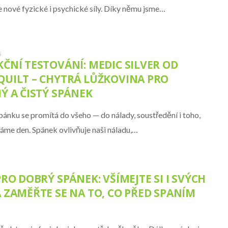
 nové fyzické i psychické síly. Díky němu jsme…
5
ČNÍ TESTOVÁNÍ: MEDIC SILVER OD
QUILT – CHYTRÁ LŮŽKOVINA PRO
Ý A ČISTÝ SPÁNEK
spánku se promítá do všeho — do nálady, soustředění i toho,
dáme den. Spánek ovlivňuje naši náladu,…
TIPY
SIRUP Z BYLIN NA LŽIČKU DR.
SVATEK
PRO DOBRÝ SPÁNEK: VŠÍMEJTE SI I SVÝCH
 ZAMĚŘTE SE NA TO, CO PŘED SPANÍM