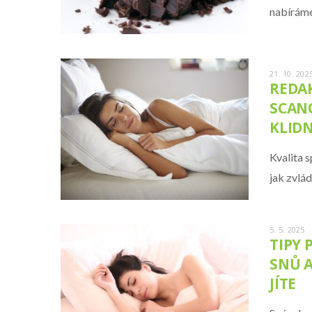
nabíráme
21. 10. 202
REDAK
SCAN
KLIDN
Kvalita 
jak zvlá
5. 5. 2025
TIPY 
SNŮ A
JÍTE