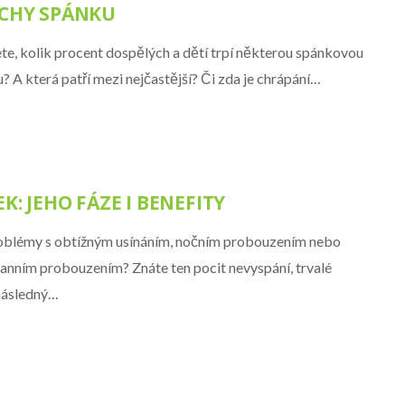
CHY SPÁNKU
e, kolik procent dospělých a dětí trpí některou spánkovou
? A která patří mezi nejčastější? Či zda je chrápání…
K: JEHO FÁZE I BENEFITY
blémy s obtížným usínáním, nočním probouzením nebo
anním probouzením? Znáte ten pocit nevyspání, trvalé
následný…